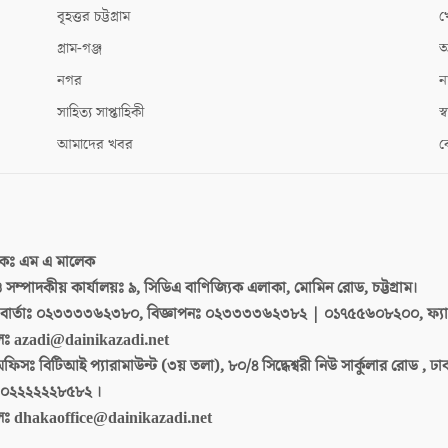
বৃহত্তর চট্টগ্রাম
খ
গ্রাম-গঞ্জ
আ
নগর
ন
সাহিত্য সাপ্তাহিকী
স্ব
আমাদের খবর
ক
দকঃ
এম এ মালেক
 ও সম্পাদকীয় কার্যালয়ঃ
৯, সিডিএ বাণিজ্যিক এলাকা, মোমিন রোড, চট্টগ্রাম।
ার্তাঃ
০২৩৩৩৩৬২৩৮০, বিজ্ঞাপনঃ ০২৩৩৩৩৬২৩৮২ | ০১৭৫৫৬০৮২০০, ফ্য
লঃ
azadi@dainikazadi.net
অফিসঃ
বিটিআই প্যারামাউন্ট (৩য় তলা), ৮০/৪ সিদ্ধেশ্বরী নিউ সার্কুলার রোড , ঢ
০২২২২২২৮৫৮২ ।
লঃ
dhakaoffice@dainikazadi.net