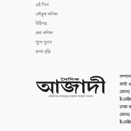
এই দিনে
কৌতুক কণিকা
চিঠিপত্র
তথ্য কণিকা
সুখে দুঃখে
হৃদয় বৃত্তি
সম্পা
বার্তা
ফোনঃ ব
ই-মেই
ঢাকা 
ফোনঃ
ই-মেই