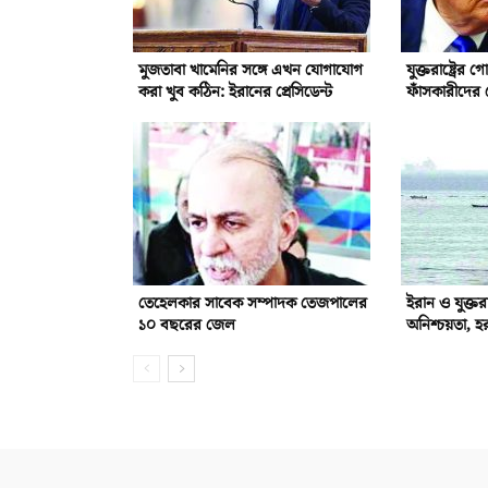
মুজতাবা খামেনির সঙ্গে এখন যোগাযোগ
যুক্তরাষ্ট্রের
করা খুব কঠিন: ইরানের প্রেসিডেন্ট
ফাঁসকারীদের 
তেহেলকার সাবেক সম্পাদক তেজপালের
ইরান ও যুক্তর
১০ বছরের জেল
অনিশ্চয়তা, হ