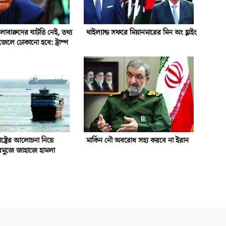
 গোলাবারুদের ঘাটতি নেই, তথ্য
থাইল্যান্ড সফরে মিয়ানমারের মিন অং হ্লাইং
জেলে ঢোকানো হবে: ট্রাম্প
াষ্ট্রের আলোচনা নিয়ে
মার্কিন নৌ অবরোধ সহ্য করবে না ইরান
রমুজে জাহাজে হামলা