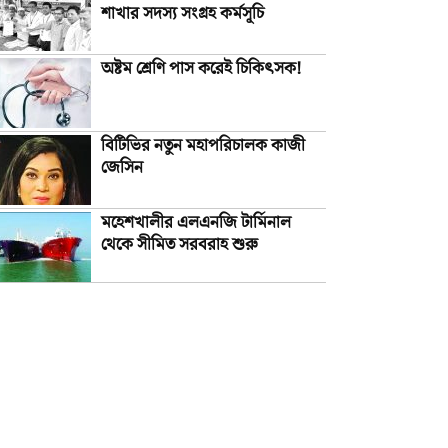
শাখার সদস্য সংগ্রহ কর্মসূচি
অষ্টম শ্রেণি পাস করেই চিকিৎসক!
বিটিভির নতুন মহাপরিচালক কাজী
জেসিন
মহেশখালীর এলএনজি টার্মিনাল
থেকে সীমিত সরবরাহ শুরু