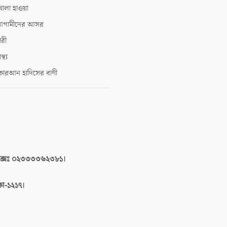
োলা হাওয়া
গামীদের আসর
ারী
াস্থ্য
োরআন হাদিসের বাণী
াক্সঃ ০২৩৩৩৩৬২৩৮১।
াকা-১২১৭।