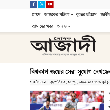
প্রচ্ছদ
আজকের পত্রিকা
বৃহত্তর চট্টগ্রাম
জাতীয়
আমাদের খবর
আরও
দৈনিক
আজাদী
বিশ্বকাপ জয়ের সেরা সুযোগ দেখছেন
স্পোর্টস ডেস্ক | বৃহস্পতিবার , ১১ জুন, ২০২৬ at ১০:৪৬ পূর্বাহ্ণ