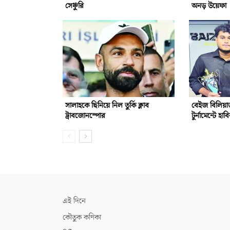
সেঞ্চুরি
অনড় উয়েফা
সালাহকে ছিনিয়ে নিল তুর্কি ক্লাব
বেইজ বিলিয়ার
ট্রাবজোনস্পোর
টুর্নামেন্টে হাব
এই দিনে
কৌতুক কণিকা