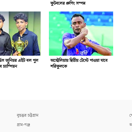
ফুটবলের গ্রুপিং সম্পন্ন
্ডস জুনিয়র এইট বল পুল
অস্ট্রেলিয়ায় দ্বিতীয় টেস্টে পাওয়া যাবে
িব চ্যাম্পিয়ন
শরিফুলকে
বৃহত্তর চট্টগ্রাম
খ
গ্রাম-গঞ্জ
আ