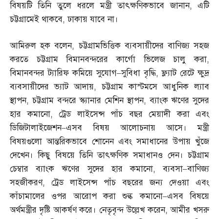
বিষয়টি তিনি তুলে ধরলে মন্ত্রী তাৎক্ষণিকভাবে জানান
,
এটি
চট্টগ্রামেই থাকবে
,
ঢাকায় যাবে না।
আমিরুল হক বলেন
,
চট্টগ্রামভিত্তিক ব্যবসায়ীদের বাণিজ্য সহজ
করতে চট্টগ্রাম বিমানবন্দরের কার্গো ভিলেজ চালু করা
,
বিমানবন্দর ট্যারিফ কমিয়ে সুযোগ
–
সুবিধা বৃদ্ধি
,
ফ্ল্যাট রেটে ক্ষুদ্র
ব্যবসায়ীদের ভ্যাট আদায়
,
চট্টগ্রাম কাস্টমসে আধুনিক ল্যাব
স্থাপন
,
চট্টগ্রাম বন্দরে স্ক্যানার মেশিন স্থাপন
,
ব্যাংক ঋণের সুদের
হার কমানো
,
ট্রেড লাইসেন্স পাঁচ বছর মেয়াদী করা এবং
ডিজিটালাইজেশন
–
এসব বিষয় আলোচনায় আসে। মন্ত্রী
বিষয়গুলো আন্তরিকভাবে শোনেন এবং সমাধানের উপায় খুঁজে
দেখেন। কিছু বিষয়ে তিনি তাৎক্ষণিক সমাধানও দেন। চট্টগ্রাম
চেম্বার ব্যাংক ঋণের সুদের হার কমানো
,
ব্যবসা
–
বাণিজ্য
সহজীকরণ
,
ট্রেড লাইসেন্স পাঁচ বছরের জন্য দেওয়া এবং
কাঁচামালের ওপর আরোপ করা শুল্ক কমানো
–
এসব বিষয়ে
অর্থমন্ত্রীর দৃষ্টি আকর্ষণ করে। নেতৃবৃন্দ উল্লেখ করেন
,
আমীর খসরু