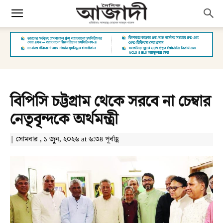
বিপিসি চট্টগ্রাম থেকে সরবে না চেম্বার
নেতৃবৃন্দকে অর্থমন্ত্রী
| সোমবার , ১ জুন, ২০২৬ at ৬:৩৪ পূর্বাহ্ণ