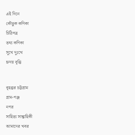
এই দিনে
কৌতুক কণিকা
চিঠিপত্র
তথ্য কণিকা
সুখে দুঃখে
হৃদয় বৃত্তি
বৃহত্তর চট্টগ্রাম
গ্রাম-গঞ্জ
নগর
সাহিত্য সাপ্তাহিকী
আমাদের খবর