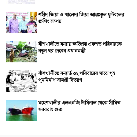
শহীদ জিয়া ও খালেদা জিয়া আন্তঃস্কুল ফুটবলের
গ্রুপিং সম্পন্ন
বাঁশখালীতে বন্যায় ক্ষতিগ্রস্ত একশত পরিবারকে
নতুন ঘর দেবেন প্রধানমন্ত্রী
বাঁশখালীতে বন্যার্ত ৩২ পরিবারের মাঝে গৃহ
পুননির্মাণ সামগ্রী বিতরণ
মহেশখালীর এলএনজি টার্মিনাল থেকে সীমিত
সরবরাহ শুরু