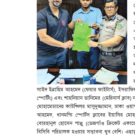
সাইদ ইব্রাহিম আহমেদ
(
ফেয়ার ফাইটার্স
),
ইসরাফি
স্পোর্টিং
)
এবং শাহনিয়ান তানিমের
(
মেরিনার্স ক্লাব
)
মোহামেডানের কাউন্সিলর মাসুদুজ্জামান
,
ঢাকা ওয়ান
আহমেদ
,
ধানমন্ডি স্পোর্টস ক্লাবের ইয়াসির 
বোরহানুল হোসেন পাপ্পু
(
তেজগাঁও ক্রিকেট একাড
বিসিবি পরিচালক হওয়ার সম্ভাবনা খুব বেশি। এছা