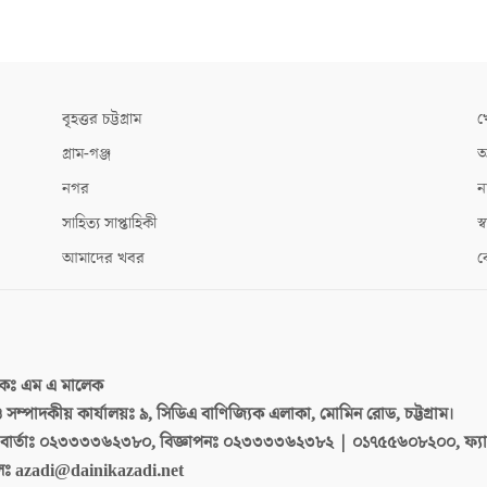
বৃহত্তর চট্টগ্রাম
খ
গ্রাম-গঞ্জ
আ
নগর
ন
সাহিত্য সাপ্তাহিকী
স্ব
আমাদের খবর
ক
দকঃ
এম এ মালেক
 ও সম্পাদকীয় কার্যালয়ঃ
৯, সিডিএ বাণিজ্যিক এলাকা, মোমিন রোড, চট্টগ্রাম।
ার্তাঃ
০২৩৩৩৩৬২৩৮০, বিজ্ঞাপনঃ ০২৩৩৩৩৬২৩৮২ | ০১৭৫৫৬০৮২০০, ফ্য
লঃ
azadi@dainikazadi.net