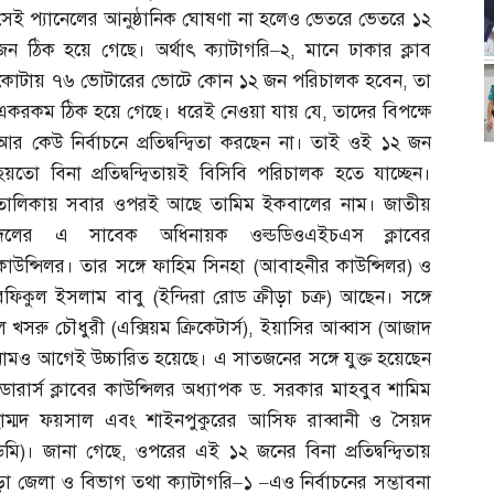
সেই প্যানেলের আনুষ্ঠানিক ঘোষণা না হলেও ভেতরে ভেতরে ১২
জন ঠিক হয়ে গেছে। অর্থাৎ ক্যাটাগরি
–
২
,
মানে ঢাকার ক্লাব
কোটায় ৭৬ ভোটারের ভোটে কোন ১২ জন পরিচালক হবেন
,
তা
একরকম ঠিক হয়ে গেছে। ধরেই নেওয়া যায় যে
,
তাদের বিপক্ষে
আর কেউ নির্বাচনে প্রতিদ্বন্দ্বিতা করছেন না। তাই ওই ১২ জন
হয়তো বিনা প্রতিদ্বন্দ্বিতায়ই বিসিবি পরিচালক হতে যাচ্ছেন।
তালিকায় সবার ওপরই আছে তামিম ইকবালের নাম। জাতীয়
দলের এ সাবেক অধিনায়ক ওল্ডডিওএইচএস ক্লাবের
কাউন্সিলর। তার সঙ্গে ফাহিম সিনহা
(
আবাহনীর কাউন্সিলর
)
ও
রফিকুল ইসলাম বাবু
(
ইন্দিরা রোড ক্রীড়া চক্র
)
আছেন। সঙ্গে
ল খসরু চৌধুরী
(
এক্সিয়ম ক্রিকেটার্স
),
ইয়াসির আব্বাস
(
আজাদ
নামও আগেই উচ্চারিত হয়েছে। এ সাতজনের সঙ্গে যুক্ত হয়েছেন
্ডারার্স ক্লাবের কাউন্সিলর অধ্যাপক ড
.
সরকার মাহবুব শামিম
মোহাম্মদ ফয়সাল এবং শাইনপুকুরের আসিফ রাব্বানী ও সৈয়দ
েমি
)
। জানা গেছে
,
ওপরের এই ১২ জনের বিনা প্রতিদ্বন্দ্বিতায়
ড়া জেলা ও বিভাগ তথা ক্যাটাগরি
–
১
–
এও নির্বাচনের সম্ভাবনা