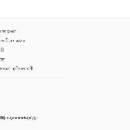
োলা হাওয়া
গামীদের আসর
ারী
াস্থ্য
োরআন হাদিসের বাণী
াক্সঃ ০২৩৩৩৩৬২৩৮১।