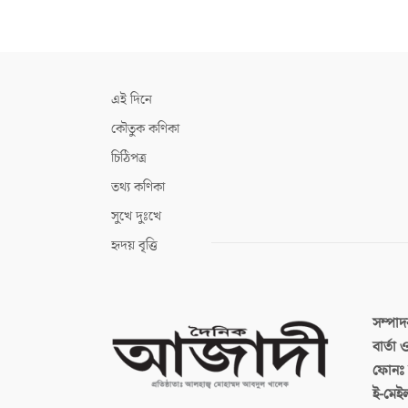
এই দিনে
কৌতুক কণিকা
চিঠিপত্র
তথ্য কণিকা
সুখে দুঃখে
হৃদয় বৃত্তি
সম্পা
বার্তা
ফোনঃ ব
ই-মেই