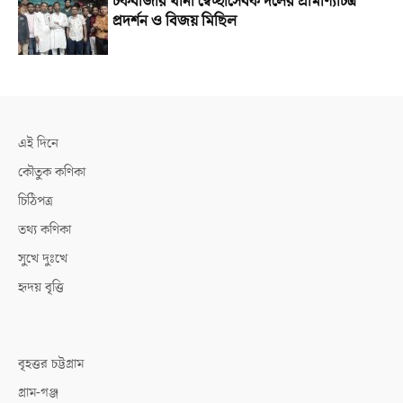
চকবাজার থানা স্বেচ্ছাসেবক দলের প্রামাণ্যচিত্র
প্রদর্শন ও বিজয় মিছিল
এই দিনে
কৌতুক কণিকা
চিঠিপত্র
তথ্য কণিকা
সুখে দুঃখে
হৃদয় বৃত্তি
বৃহত্তর চট্টগ্রাম
গ্রাম-গঞ্জ