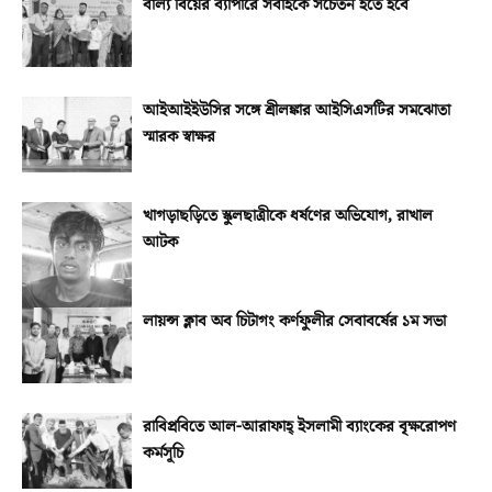
বাল্য বিয়ের ব্যাপারে সবাইকে সচেতন হতে হবে
আইআইইউসির সঙ্গে শ্রীলঙ্কার আইসিএসটির সমঝোতা
স্মারক স্বাক্ষর
খাগড়াছড়িতে স্কুলছাত্রীকে ধর্ষণের অভিযোগ, রাখাল
আটক
লায়ন্স ক্লাব অব চিটাগং কর্ণফুলীর সেবাবর্ষের ১ম সভা
রাবিপ্রবিতে আল-আরাফাহ্‌ ইসলামী ব্যাংকের বৃক্ষরোপণ
কর্মসূচি