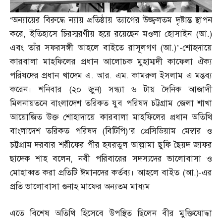
‘
অন্যায়ের বিরুদ্ধে ন্যায় প্রতিষ্ঠায় ত্যাগের উজ্জ্বলতম দৃষ্টান্ত স্থাপন
করে
,
ইতিহাসে চিরস্মরণীয় হয়ে রয়েছেন মওলা হোসাইন
(
আ
.)
এবং তাঁর সফরসঙ্গী আহলে বাইতে রাসূলগণ
(
আ
.)’-
শোহদায়ে
কারবালা মাহফিলের প্রধান আলোচক মুহাম্মদী কাফেলা ঐক্য
পরিষদের প্রধান খাদেম এ
.
আর
.
এম
.
কামরুল ইসলাম এ মন্তব্য
করেন। শনিবার
(
২০ জুন
)
সন্ধ্যা ৬ টায় দৈনিক আজাদী
মিলনায়তনে বাংলাদেশ তরিকত যুব পরিষদ চট্টগ্রাম জেলা শাখা
আয়োজিত উক্ত শোহাদায়ে কারবালা মাহফিলের প্রধান অতিথি
বাংলাদেশ তরিকত পরিষদ
(
বিটিপি
)’
র প্রেসিডিয়াম মেম্বার ও
চট্টগ্রাম দরবার শরীফের পীর হযরতুল আল্লামা ছুফি ছৈয়দ জাফর
ছাদেক শাহ বলেন
,
নবী পরিবারের সদস্যদের ভালোবাসা ও
মোহাব্বত করা প্রতিটি ঈমানদের কর্তব্য। আহলে বাইত
(
আ
.)-
এর
প্রতি ভালোবাসা গুনাহ মাফের অন্যতম মাধ্যম
এতে বিশেষ অতিথি হিসেবে উপস্থিত ছিলেন বীর মুক্তিযোদ্ধা