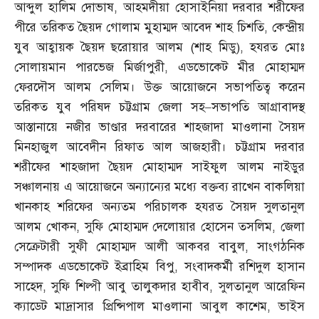
আব্দুল হালিম দোভাষ
,
আহমদীয়া হোসাইনিয়া দরবার শরীফের
পীরে তরিকত ছৈয়দ গোলাম মুহাম্মদ আবেদ শাহ চিশতি
,
কেন্দ্রীয়
যুব আহ্বায়ক ছৈয়দ ছরোয়ার আলম
(
শাহ মিডু
),
হযরত মোঃ
সোলায়মান পারভেজ মির্জাপুরী
,
এডভোকেট মীর মোহাম্মদ
ফেরদৌস আলম সেলিম। উক্ত আয়োজনে সভাপতিত্ব করেন
তরিকত যুব পরিষদ চট্টগ্রাম জেলা সহ
–
সভাপতি আগ্রাবাদস্থ
আস্তানায়ে নজীর ভাণ্ডার দরবারের শাহজাদা মাওলানা সৈয়দ
মিনহাজুল আবেদীন রিফাত আল আজহারী। চট্টগ্রাম দরবার
শরীফের শাহজাদা ছৈয়দ মোহাম্মদ সাইফুল আলম নাইডুর
সঞ্চালনায় এ আয়োজনে অন্যান্যের মধ্যে বক্তব্য রাখেন বাকলিয়া
খানকাহ শরিফের অন্যতম পরিচালক হযরত সৈয়দ সুলতানুল
আলম খোকন
,
সুফি মোহাম্মদ দেলোয়ার হোসেন তসলিম
,
জেলা
সেক্রেটারী সুফী মোহাম্মদ আলী আকবর বাবুল
,
সাংগঠনিক
সম্পাদক এডভোকেট ইব্রাহিম বিপু
,
সংবাদকর্মী রশিদুল হাসান
সাহেদ
,
সুফি শিল্পী আবু তালুকদার হাবীব
,
সুলতানুল আরেফিন
ক্যাডেট মাদ্রাসার প্রিন্সিপাল মাওলানা আবুল কাশেম
,
ভাইস