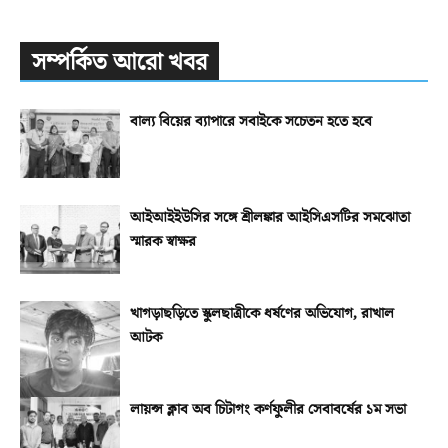
সম্পর্কিত আরো খবর
বাল্য বিয়ের ব্যাপারে সবাইকে সচেতন হতে হবে
আইআইইউসির সঙ্গে শ্রীলঙ্কার আইসিএসটির সমঝোতা
স্মারক স্বাক্ষর
খাগড়াছড়িতে স্কুলছাত্রীকে ধর্ষণের অভিযোগ, রাখাল
আটক
লায়ন্স ক্লাব অব চিটাগং কর্ণফুলীর সেবাবর্ষের ১ম সভা