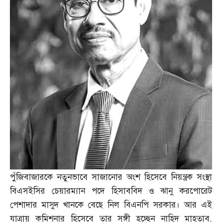
পুঁজিবাজারকে নতুনভাবে সাজানোর অংশ হিসেবে নিয়ন্ত্রক সংস্থা
বিএসইসির চেয়ারম্যান পদে হিসাববিদ ও ঝানু করপোরেট
পেশাদার মাসুদ খানকে বেছে নিল বিএনপি সরকার। আর এই
যাত্রায় কমিশনার হিসেবে তার সঙ্গী হচ্ছেন নাহিদ মাহতাব
,