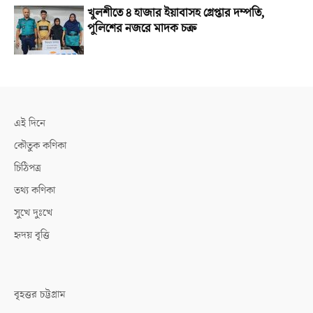
খুলশীতে ৪ হাজার ইয়াবাসহ গ্রেপ্তার দম্পতি,
পুলিশের নজরে মাদক চক্র
এই দিনে
কৌতুক কণিকা
চিঠিপত্র
তথ্য কণিকা
সুখে দুঃখে
হৃদয় বৃত্তি
বৃহত্তর চট্টগ্রাম