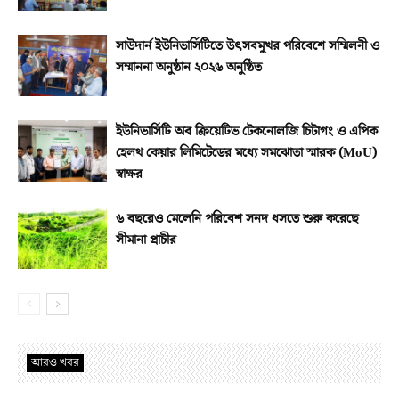
সাউদার্ন ইউনিভার্সিটিতে উৎসবমুখর পরিবেশে সম্মিলনী ও
সম্মাননা অনুষ্ঠান ২০২৬ অনুষ্ঠিত
ইউনিভার্সিটি অব ক্রিয়েটিভ টেকনোলজি চিটাগং ও এপিক
হেলথ কেয়ার লিমিটেডের মধ্যে সমঝোতা স্মারক (MoU)
স্বাক্ষর
৬ বছরেও মেলেনি পরিবেশ সনদ ধসতে শুরু করেছে
সীমানা প্রাচীর
আরও খবর