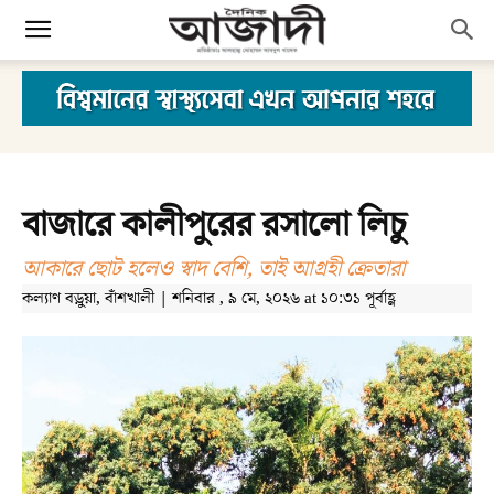
বাজারে কালীপুরের রসালো লিচু
আকারে ছোট হলেও স্বাদ বেশি, তাই আগ্রহী ক্রেতারা
কল্যাণ বড়ুয়া, বাঁশখালী | শনিবার , ৯ মে, ২০২৬ at ১০:৩১ পূর্বাহ্ণ