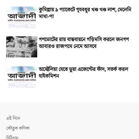
কুমিল্লায় ৯ প্যাকেটে গৃহবধূর খণ্ড খণ্ড লাশ, মেলেনি
মাথা-পা
গণভোটের রায় বাস্তবায়নে গড়িমসি করলে জনগণ
আবারও রাজপথে নেমে আসবে
অস্ট্রেলিয়া যেতে ভুয়া এজেন্টের ফাঁদ, সতর্ক করল
হাইকমিশন
এই দিনে
কৌতুক কণিকা
চিঠিপত্র