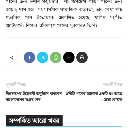
গানের জন্য ঈশান মজুমদার
, ‘
লং ডিসটেন্স লাভ’ গানের জন্য
শুভেন্দু দাস শুভ। সমসাময়িক সামাজিক বাস্তবতা
,
তার লেখা পাঁচ
শতাধিক গান ইতোমধ্যে প্রকাশিত হয়েছে খালিদ সংগীত
প্ল্যাটফর্মে। নিজের অধিকাংশ গানের সুরকারও তিনি।
পূর্ববর্তী নিবন্ধ
পরবর্তী নিবন্ধ
বিশ্বকাপের উদ্বোধনী অনুষ্ঠানে থাকবেন
প্রতিটি গানের আলাদা একটি রং আছে
বাংলাদেশের সঞ্জয় দেব
: শ্রেয়া ঘোষাল
সম্পর্কিত আরো খবর