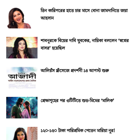
তিন কারিগরের হাতে চার মাসে বোনা জামদানিতে জয়া
আহসান
শাবনূরকে বিয়ের দাবি যুবকের, নায়িকা বললেন ‘স্বপ্নের
বাসর’ হয়েছিল
আলিয়ঁস ফ্রঁসেজে প্রদর্শনী ১৪ আগস্ট শুরু
প্রেক্ষাগৃহের পর ওটিটিতে শুভ-মিমের ‘মালিক’
১২০-১৫০ টাকা পারিশ্রমিক পেতেন মারিয়া নূর!