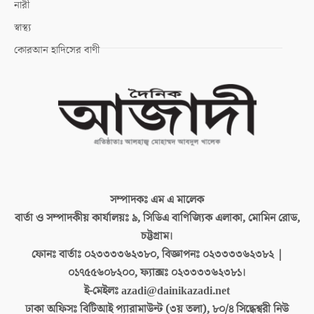
নারী
স্বাস্থ্য
কোরআন হাদিসের বাণী
সম্পাদকঃ
এম এ মালেক
বার্তা ও সম্পাদকীয় কার্যালয়ঃ
৯, সিডিএ বাণিজ্যিক এলাকা, মোমিন রোড,
চট্টগ্রাম।
ফোনঃ বার্তাঃ
০২৩৩৩৩৬২৩৮০, বিজ্ঞাপনঃ ০২৩৩৩৩৬২৩৮২ |
০১৭৫৫৬০৮২০০, ফ্যাক্সঃ ০২৩৩৩৩৬২৩৮১।
ই-মেইলঃ
azadi@dainikazadi.net
ঢাকা অফিসঃ
বিটিআই প্যারামাউন্ট (৩য় তলা), ৮০/৪ সিদ্ধেশ্বরী নিউ