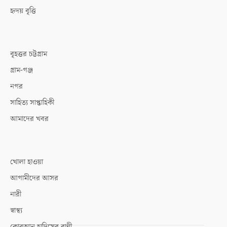
হৃদয় বৃত্তি
বৃহত্তর চট্টগ্রাম
গ্রাম-গঞ্জ
নগর
সাহিত্য সাপ্তাহিকী
আমাদের খবর
খোলা হাওয়া
আগামীদের আসর
নারী
স্বাস্থ্য
কোরআন হাদিসের বাণী