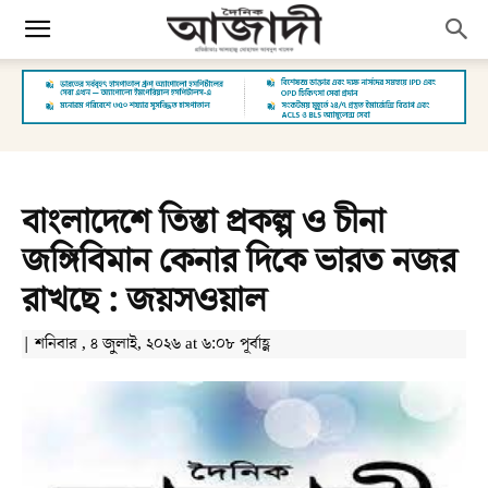
বাংলাদেশে তিস্তা প্রকল্প ও চীনা
জঙ্গিবিমান কেনার দিকে ভারত নজর
রাখছে : জয়সওয়াল
| শনিবার , ৪ জুলাই, ২০২৬ at ৬:০৮ পূর্বাহ্ণ