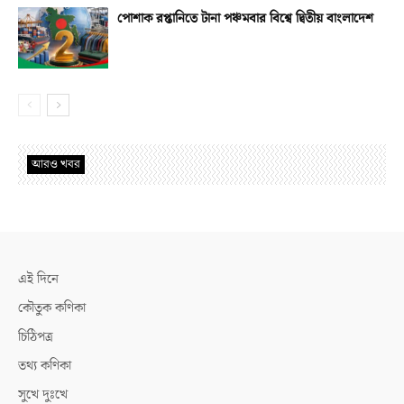
পোশাক রপ্তানিতে টানা পঞ্চমবার বিশ্বে দ্বিতীয় বাংলাদেশ
আরও খবর
এই দিনে
কৌতুক কণিকা
চিঠিপত্র
তথ্য কণিকা
সুখে দুঃখে