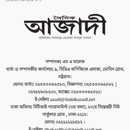
সম্পাদকঃ
এম এ মালেক
বার্তা ও সম্পাদকীয় কার্যালয়ঃ
৯, সিডিএ বাণিজ্যিক এলাকা, মোমিন রোড,
চট্টগ্রাম।
ফোনঃ বার্তাঃ
০২৩৩৩৩৬২৩৮০, বিজ্ঞাপনঃ ০২৩৩৩৩৬২৩৮২ |
০১৭৫৫৬০৮২০০, ফ্যাক্সঃ ০২৩৩৩৩৬২৩৮১।
ই-মেইলঃ
azadi@dainikazadi.net
ঢাকা অফিসঃ
বিটিআই প্যারামাউন্ট (৩য় তলা), ৮০/৪ সিদ্ধেশ্বরী নিউ
সার্কুলার রোড , ঢাকা-১২১৭।
ফোনঃ
০২২২২২২৮৫৮২ ।
ই-মেইলঃ
dhakaoffice@dainikazadi.net