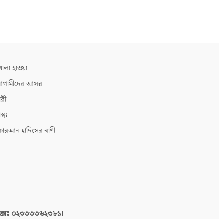
োলা হাওয়া
গামীদের আসর
ারী
াস্থ্য
োরআন হাদিসের বাণী
াক্সঃ ০২৩৩৩৩৬২৩৮১।