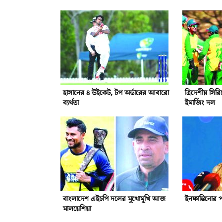
হাসানের ৪ উইকেট, টপ অর্ডারের আবারো
ত্রিদেশীয় সি
ব্যর্থতা
ইমার্জিং দল
বাংলাদেশ এইচপি দলের মুখোমুখি আজ
ইনফান্তিনোর 
মালয়েশিয়া