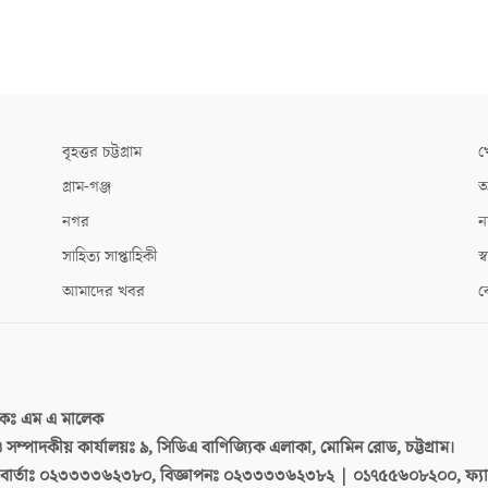
বৃহত্তর চট্টগ্রাম
খ
গ্রাম-গঞ্জ
আ
নগর
ন
সাহিত্য সাপ্তাহিকী
স্ব
আমাদের খবর
ক
দকঃ
এম এ মালেক
 ও সম্পাদকীয় কার্যালয়ঃ
৯, সিডিএ বাণিজ্যিক এলাকা, মোমিন রোড, চট্টগ্রাম।
ার্তাঃ
০২৩৩৩৩৬২৩৮০, বিজ্ঞাপনঃ ০২৩৩৩৩৬২৩৮২ | ০১৭৫৫৬০৮২০০, ফ্য