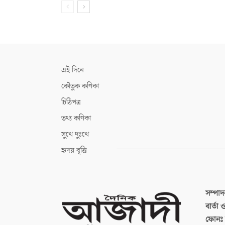
এই দিনে
কৌতুক কণিকা
চিঠিপত্র
তথ্য কণিকা
সুখে দুঃখে
হৃদয় বৃত্তি
সম্পা
বার্তা
ফোনঃ ব