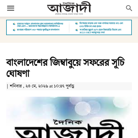
বাংলাদেশের জিম্বাবুয়ে সফরের সূচি
ঘোষণা
| শনিবার , ২৩ মে, ২০২৬ at ১০:৪৭ পূর্বাহ্ণ