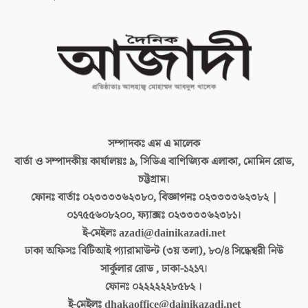
সম্পাদকঃ
এম এ মালেক
বার্তা ও সম্পাদকীয় কার্যালয়ঃ
৯, সিডিএ বাণিজ্যিক এলাকা, মোমিন রোড,
চট্টগ্রাম।
ফোনঃ বার্তাঃ
০২৩৩৩৩৬২৩৮০, বিজ্ঞাপনঃ ০২৩৩৩৩৬২৩৮২ |
০১৭৫৫৬০৮২০০, ফ্যাক্সঃ ০২৩৩৩৩৬২৩৮১।
ই-মেইলঃ
azadi@dainikazadi.net
ঢাকা অফিসঃ
বিটিআই প্যারামাউন্ট (৩য় তলা), ৮০/৪ সিদ্ধেশ্বরী নিউ
সার্কুলার রোড , ঢাকা-১২১৭।
ফোনঃ
০২২২২২২৮৫৮২ ।
ই-মেইলঃ
dhakaoffice@dainikazadi.net