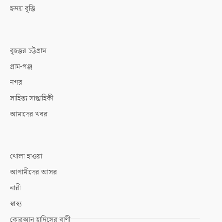
হৃদয় বৃত্তি
বৃহত্তর চট্টগ্রাম
গ্রাম-গঞ্জ
নগর
সাহিত্য সাপ্তাহিকী
আমাদের খবর
খোলা হাওয়া
আগামীদের আসর
নারী
স্বাস্থ্য
কোরআন হাদিসের বাণী