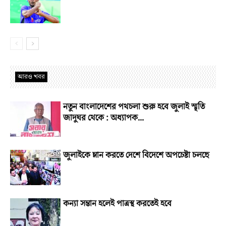
আরও খবর
নতুন বাংলাদেশের পথচলা শুরু হবে জুলাই স্মৃতি
জাদুঘর থেকে : অধ্যাপক...
জুলাইকে ম্লান করতে দেশে বিদেশে অপচেষ্টা চলছে
কন্যা সন্তান হলেই পাত্রস্থ করতেই হবে