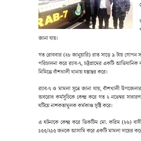
জানা যায়।
গত রোববার (২৮ জানুয়ারি) রাত সাড়ে ৯ টায় গোপন 
পরিচালনা করে র‌্যাব-৭, চট্টগ্রামের একটি আভিযানিক 
নিমিত্তে বাঁশখালী থানায় হস্তান্তর করে।
র‌্যাব-৭ ও মামলা সূত্রে জানা যায়, বাঁশখালী উপজ
অবরোধ কর্মসূচিকে কেন্দ্র করে গত ২ নভেম্বর সাধ
ঘটিয়ে নাশকতামূলক কর্মকাণ্ড সৃষ্টি করে।
এ ঘটনাকে কেন্দ্র করে ভিকটিম মো. করিম (২৬) বা
১৫৫/২১৫ জনকে আসামি করে একটি মামলা দায়ের কর