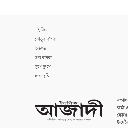
এই দিনে
কৌতুক কণিকা
চিঠিপত্র
তথ্য কণিকা
সুখে দুঃখে
হৃদয় বৃত্তি
সম্পা
বার্তা
ফোনঃ ব
ই-মেই