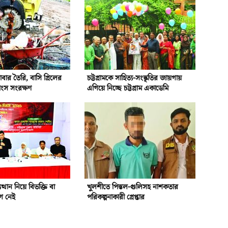
বার তৈরি, বাসি গ্রিলের
চট্টগ্রামকে সাহিত্য-সংস্কৃতির জায়গায়
াংস সংরক্ষণ
এগিয়ে নিচ্ছে চট্টগ্রাম একাডেমি
ত্থান নিয়ে বিভক্তি বা
খুলশীতে পিস্তল-গুলিসহ নাশকতার
োগ নেই
পরিকল্পনাকারী গ্রেপ্তার