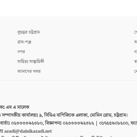
বৃহত্তর চট্টগ্রাম
খ
গ্রাম-গঞ্জ
আ
নগর
ন
সাহিত্য সাপ্তাহিকী
স্ব
আমাদের খবর
ক
দকঃ
এম এ মালেক
 ও সম্পাদকীয় কার্যালয়ঃ
৯, সিডিএ বাণিজ্যিক এলাকা, মোমিন রোড, চট্টগ্রাম।
ার্তাঃ
০২৩৩৩৩৬২৩৮০, বিজ্ঞাপনঃ ০২৩৩৩৩৬২৩৮২ | ০১৭৫৫৬০৮২০০, ফ্য
লঃ
azadi@dainikazadi.net