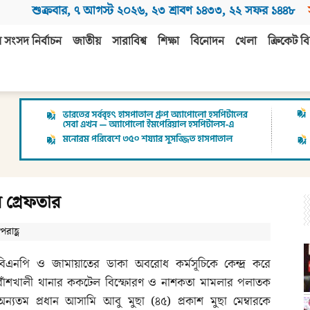
শুক্রবার
,
৭ আগস্ট ২০২৬
,
২৩ শ্রাবণ ১৪৩৩
,
২২ সফর ১৪৪৮
 সংসদ নির্বাচন
জাতীয়
সারাবিশ্ব
শিক্ষা
বিনোদন
খেলা
ক্রিকেট বি
র গ্রেফতার
রাহ্ণ
বিএনপি ও জামায়াতের ডাকা অবরোধ কর্মসূচিকে কেন্দ্র করে
বাঁশখালী থানার ককটেল বিস্ফোরণ ও নাশকতা মামলার পলাতক
অন্যতম প্রধান আসামি আবু মুছা (৪৫) প্রকাশ মুছা মেম্বারকে