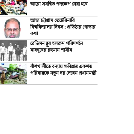
আরো সমন্বিত পদক্ষেপ নেয়া হবে
আজ চট্টগ্রাম ভেটেরিনারি
বিশ্ববিদ্যালয় দিবস : প্রতিষ্ঠার গোড়ার
কথা
রেডিসন ব্লুর হলরুম পরিদর্শনে
মাহবুবের রহমান শামীম
বাঁশখালীতে বন্যায় ক্ষতিগ্রস্ত একশত
পরিবারকে নতুন ঘর দেবেন প্রধানমন্ত্রী