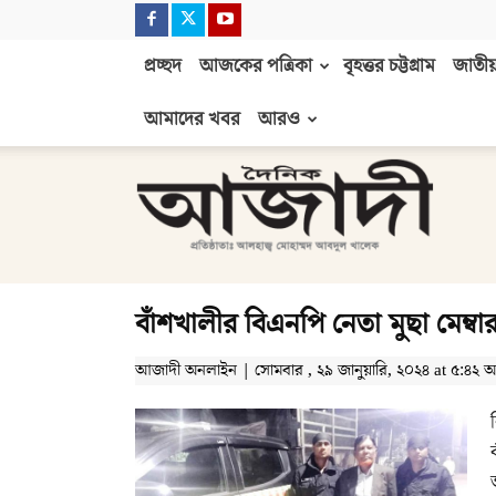
প্রচ্ছদ
আজকের পত্রিকা
বৃহত্তর চট্টগ্রাম
জাতীয়
আমাদের খবর
আরও
দৈনিক
আজাদী
বাঁশখালীর বিএনপি নেতা মুছা মেম্বা
আজাদী অনলাইন | সোমবার , ২৯ জানুয়ারি, ২০২৪ at ৫:৪২ অপ