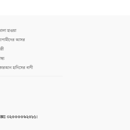
োলা হাওয়া
গামীদের আসর
ারী
াস্থ্য
োরআন হাদিসের বাণী
াক্সঃ ০২৩৩৩৩৬২৩৮১।