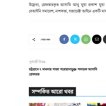
উল্লেখ্য, গ্রেফতারকৃত আসামি আবু মুছা প্রকাশ মুছা 
বেআইনি সমাবেশ, নাশকতা, হত্যাচেষ্টা আইনে একটি মা
শেয়ার করুন
পূর্ববর্তী নিবন্ধ
চট্টগ্রামে ৭ মামলার সাজা পরোয়ানাভুক্ত পলাতক আসামি
গ্রেফতার
সম্পর্কিত আরো খবর