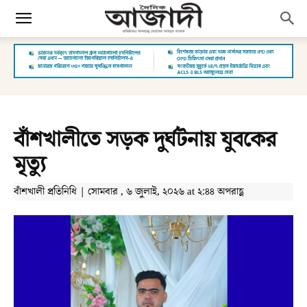
বাঁশখালীতে সড়ক দুর্ঘটনায় যুবকের
মৃত্যু
বাঁশখালী প্রতিনিধি | সোমবার , ৬ জুলাই, ২০২৬ at ২:৪৪ অপরাহ্ণ