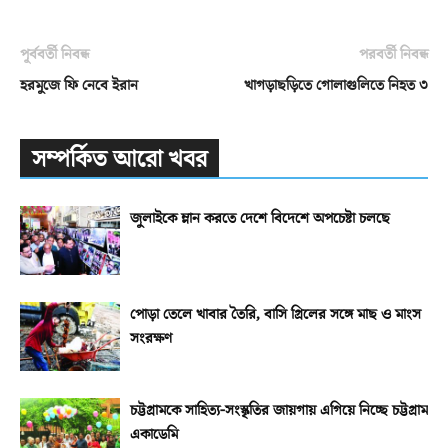
পূর্ববর্তী নিবন্ধ
পরবর্তী নিবন্ধ
হরমুজে ফি নেবে ইরান
খাগড়াছড়িতে গোলাগুলিতে নিহত ৩
সম্পর্কিত আরো খবর
জুলাইকে ম্লান করতে দেশে বিদেশে অপচেষ্টা চলছে
পোড়া তেলে খাবার তৈরি, বাসি গ্রিলের সঙ্গে মাছ ও মাংস
সংরক্ষণ
চট্টগ্রামকে সাহিত্য-সংস্কৃতির জায়গায় এগিয়ে নিচ্ছে চট্টগ্রাম
একাডেমি