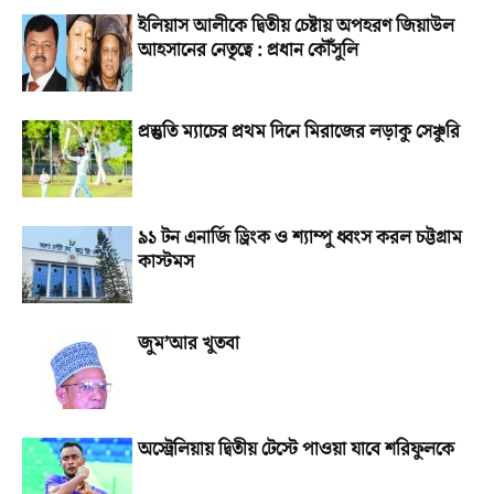
ইলিয়াস আলীকে দ্বিতীয় চেষ্টায় অপহরণ জিয়াউল
আহসানের নেতৃত্বে : প্রধান কৌঁসুলি
প্রস্তুতি ম্যাচের প্রথম দিনে মিরাজের লড়াকু সেঞ্চুরি
৯১ টন এনার্জি ড্রিংক ও শ্যাম্পু ধ্বংস করল চট্টগ্রাম
কাস্টমস
জুম’আর খুতবা
অস্ট্রেলিয়ায় দ্বিতীয় টেস্টে পাওয়া যাবে শরিফুলকে