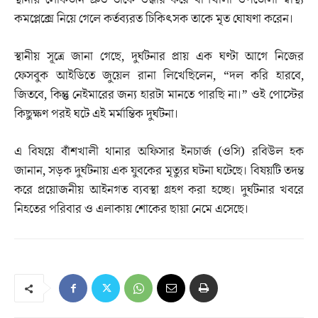
স্থানীয় লোকজন দ্রুত তাকে উদ্ধার করে বাঁশখালী উপজেলা স্বাস্থ্য
কমপ্লেক্সে নিয়ে গেলে কর্তব্যরত চিকিৎসক তাকে মৃত ঘোষণা করেন।
স্থানীয় সূত্রে জানা গেছে, দুর্ঘটনার প্রায় এক ঘণ্টা আগে নিজের
ফেসবুক আইডিতে জুয়েল রানা লিখেছিলেন, “দল করি হারবে,
জিতবে, কিন্তু নেইমারের জন্য হারটা মানতে পারছি না।” ওই পোস্টের
কিছুক্ষণ পরই ঘটে এই মর্মান্তিক দুর্ঘটনা।
এ বিষয়ে বাঁশখালী থানার অফিসার ইনচার্জ (ওসি) রবিউল হক
জানান, সড়ক দুর্ঘটনায় এক যুবকের মৃত্যুর ঘটনা ঘটেছে। বিষয়টি তদন্ত
করে প্রয়োজনীয় আইনগত ব্যবস্থা গ্রহণ করা হচ্ছে। দুর্ঘটনার খবরে
নিহতের পরিবার ও এলাকায় শোকের ছায়া নেমে এসেছে।