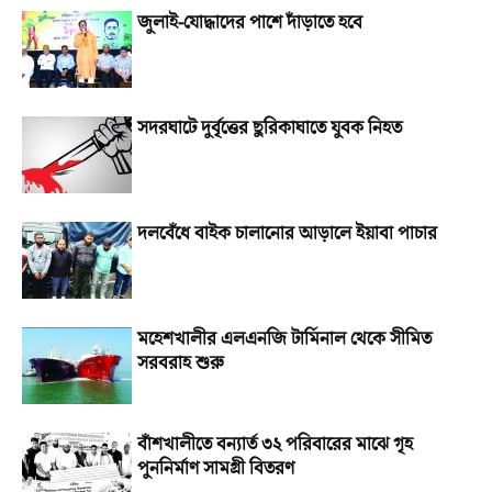
জুলাই-যোদ্ধাদের পাশে দাঁড়াতে হবে
সদরঘাটে দুর্বৃত্তের ছুরিকাঘাতে যুবক নিহত
দলবেঁধে বাইক চালানোর আড়ালে ইয়াবা পাচার
মহেশখালীর এলএনজি টার্মিনাল থেকে সীমিত
সরবরাহ শুরু
বাঁশখালীতে বন্যার্ত ৩২ পরিবারের মাঝে গৃহ
পুননির্মাণ সামগ্রী বিতরণ