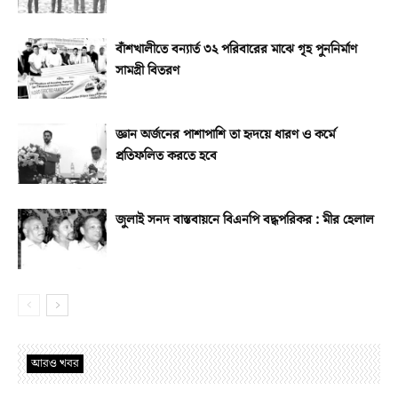
বাঁশখালীতে বন্যার্ত ৩২ পরিবারের মাঝে গৃহ পুননির্মাণ
সামগ্রী বিতরণ
জ্ঞান অর্জনের পাশাপাশি তা হৃদয়ে ধারণ ও কর্মে
প্রতিফলিত করতে হবে
জুলাই সনদ বাস্তবায়নে বিএনপি বদ্ধপরিকর : মীর হেলাল
আরও খবর