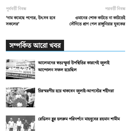
পূর্ববর্তী নিবন্ধ
পরবর্তী নিবন্ধ
‘দাম কমেছে পণ্যের, উৎসব হবে
ওমানের শোক কাটতে না কাটতেই
সকলের’
সৌদিতে প্রাণ গেল রাঙ্গুনিয়ার যুবকের
সম্পর্কিত আরো খবর
আলেমদের স্বতঃস্ফূর্ত উপস্থিতির কারণেই জুলাই
আন্দোলন সফল হয়েছিল
চিরস্মরণীয় হয়ে থাকবেন জুলাই-আগস্টের শহীদরা
রেডিসন ব্লুর হলরুম পরিদর্শনে মাহবুবের রহমান শামীম