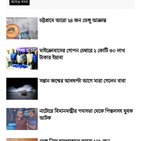
আরও খবর
চট্টগ্রামে আরো ২৪ জন ডেঙ্গু আক্রান্ত
মাইক্রোবাসের গোপন চেম্বারে ১ কোটি ৩০ লাখ
টাকার ইয়াবা
সন্তান জন্মের আধঘণ্টা আগে মারা গেলেন বাবা
নাটোরে বিমানমন্ত্রীর পথসভা থেকে পিস্তলসহ যুবক
আটক