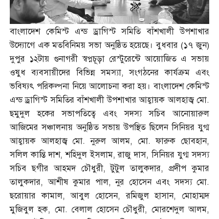
বাংলাদেশ কেমিস্ট এন্ড ড্রাগিস্ট সমিতি বাঁশখালী উপশাখার
উদ্যোগে এক মতবিনিময় সভা অনুষ্ঠিত হয়েছে। বুধবার
(
১৭ জুন
)
দুপুর ১২টায় গুনাগরী স্বপ্নচূড়া রেস্টুরেন্টে আয়োজিত এ সভায়
ওষুধ ব্যবসায়ীদের বিভিন্ন সমস্যা
,
সংগঠনের কার্যক্রম এবং
ভবিষ্যৎ পরিকল্পনা নিয়ে আলোচনা করা হয়। বাংলাদেশ কেমিস্ট
এন্ড ড্রাগিস্ট সমিতির বাঁশখালী উপশাখার আহ্বায়ক আলহাজ্ব মো
.
ছমুদুল হকের সভাপতিত্বে এবং সদস্য সচিব আনোয়ারুল
আজিমের সঞ্চালনায় অনুষ্ঠিত সভায় উপস্থিত ছিলেন সিনিয়র যুগ্ম
আহ্বায়ক আলহাজ্ব মো
.
নুরুল আলম
,
মো
.
ফারুক ছোবহান
,
সলিল কান্তি দাশ
,
শহিদুল ইসলাম
,
রাজু দাস
,
সিনিয়র যুগ্ম সদস্য
সচিব ছগীর আহমদ চৌধুরী
,
টুটুল তালুকদার
,
প্রদীপ কুমার
তালুকদার
,
আশীষ কুমার পাল
,
নুর হোসেন এবং সদস্য মো
.
ছরোয়ার কামাল
,
আবুল হোসেন
,
রমিজুল হাসান
,
মোহাম্মদ
মুজিবুল হক
,
মো
.
বেলাল হোসেন চৌধুরী
,
মোরশেদুল আলম
,