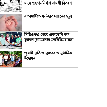
মাঝে গৃহ পুননির্মাণ সামগ্রী বিতরণ
রাঙামাটিতে গর্ভজাত সন্তানের মৃত্যু
সিডিএফএ-মেয়র একাডেমি কাপ
ফুটবল টুর্নামেন্টের মতবিনিময় সভা
জুলাই স্মৃতি জাদুঘরের আনুষ্ঠানিক
উদ্বোধন