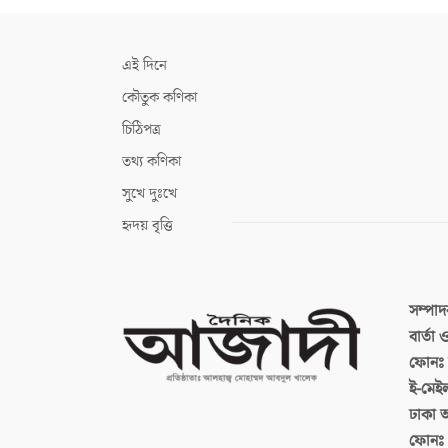
এই দিনে
কৌতুক কণিকা
চিঠিপত্র
তথ্য কণিকা
সুখে দুঃখে
হৃদয় বৃত্তি
সম্পা
বার্তা
ফোনঃ ব
ই-মেই
ঢাকা 
ফোনঃ