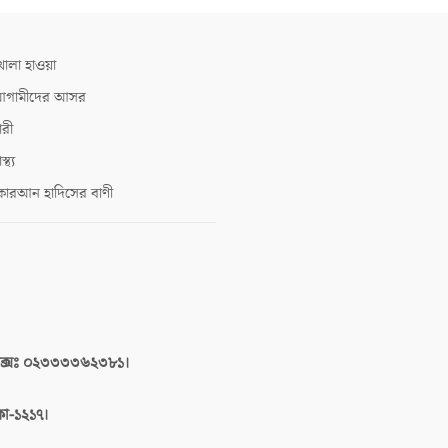
োলা হাওয়া
গামীদের আসর
ারী
াস্থ্য
োরআন হাদিসের বাণী
াক্সঃ ০২৩৩৩৩৬২৩৮১।
াকা-১২১৭।