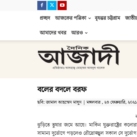
প্রচ্ছদ
আজকের পত্রিকা
বৃহত্তর চট্টগ্রাম
জাতীয়
আমাদের খবর
আরও
দৈনিক
আজাদী
বলের বদলে বরফ
ছবি: জামাল আহম্মেদ মাসুদ | মঙ্গলবার , ২৩ ফেব্রুয়ারি, ২০২১ at
ঝুড়িতে তুষার জমে আছে। মার্কিন যুক্তরাষ্ট্রের কল
সামান্য দুর্ভোগে পড়লেও রৌদ্রোজ্জ্বল সকাল সে দুর্ভো