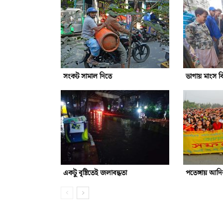
সংকট সামাল দিতে
ভাগায় মাংস বি
একটু বৃষ্টিতেই জলাবদ্ধতা
পতেঙ্গায় আদ