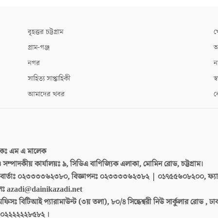
বৃহত্তর চট্টগ্রাম
খ
গ্রাম-গঞ্জ
আ
নগর
ন
সাহিত্য সাপ্তাহিকী
স্ব
আমাদের খবর
ক
দকঃ
এম এ মালেক
 ও সম্পাদকীয় কার্যালয়ঃ
৯, সিডিএ বাণিজ্যিক এলাকা, মোমিন রোড, চট্টগ্রাম।
ার্তাঃ
০২৩৩৩৩৬২৩৮০, বিজ্ঞাপনঃ ০২৩৩৩৩৬২৩৮২ | ০১৭৫৫৬০৮২০০, ফ্য
লঃ
azadi@dainikazadi.net
অফিসঃ
বিটিআই প্যারামাউন্ট (৩য় তলা), ৮০/৪ সিদ্ধেশ্বরী নিউ সার্কুলার রোড , ঢ
০২২২২২২৮৫৮২ ।