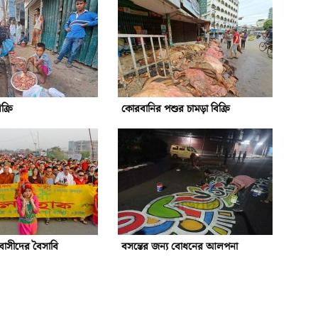
ক্রি
কোরবানির পশুর চামড়া বিক্রি
িবাসীদের বৈসাবি
বসন্তের জন্য বোধনের আলপনা