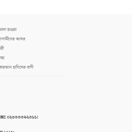
োলা হাওয়া
গামীদের আসর
ারী
াস্থ্য
োরআন হাদিসের বাণী
াক্সঃ ০২৩৩৩৩৬২৩৮১।