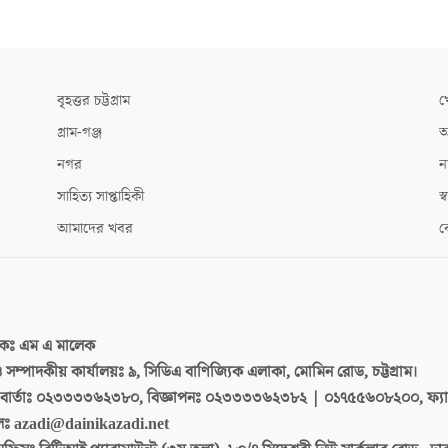
বৃহত্তর চট্টগ্রাম
খ
গ্রাম-গঞ্জ
আ
নগর
ন
সাহিত্য সাপ্তাহিকী
স্ব
আমাদের খবর
ক
দকঃ
এম এ মালেক
 ও সম্পাদকীয় কার্যালয়ঃ
৯, সিডিএ বাণিজ্যিক এলাকা, মোমিন রোড, চট্টগ্রাম।
ার্তাঃ
০২৩৩৩৩৬২৩৮০, বিজ্ঞাপনঃ ০২৩৩৩৩৬২৩৮২ | ০১৭৫৫৬০৮২০০, ফ্য
লঃ
azadi@dainikazadi.net