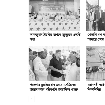
আনজুমান ট্রাস্টের জশনে জুলুছের প্রস্তুতি
খেলাপি ঋণ কম
সভা
আদায়ে জোর দ
পতেঙ্গায় মুসলিমাবাদ জামে মসজিদের
মহানগরী আইনজ
উন্নয়ন কাজ পরিদর্শনে ইসরাফিল খসরু
শিক্ষাশিবির