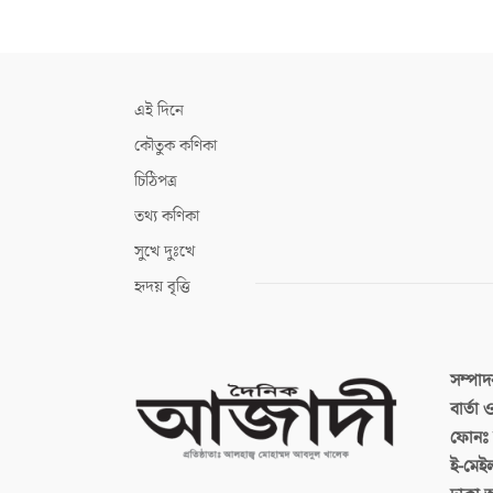
এই দিনে
কৌতুক কণিকা
চিঠিপত্র
তথ্য কণিকা
সুখে দুঃখে
হৃদয় বৃত্তি
সম্পা
বার্তা
ফোনঃ ব
ই-মেই