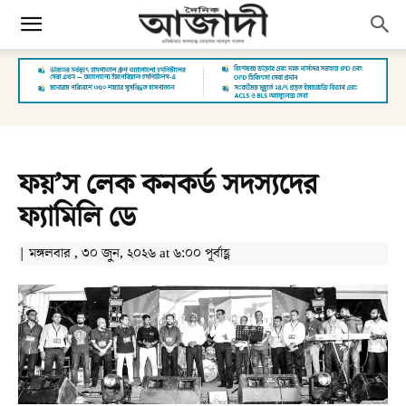
ফয়’স লেক কনকর্ড সদস্যদের
ফ্যামিলি ডে
| মঙ্গলবার , ৩০ জুন, ২০২৬ at ৬:০০ পূর্বাহ্ণ