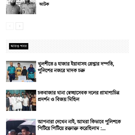
আটক
আরও খবর
খুলশীতে ৪ হাজার ইয়াবাসহ গ্রেপ্তার দম্পতি,
পুলিশের নজরে মাদক চক্র
চকবাজার থানা স্বেচ্ছাসেবক দলের প্রামাণ্যচিত্র
প্রদর্শন ও বিজয় মিছিল
আপনারা দেখেন নাই, আমরা কিভাবে পুলিশকে
পিটিয়ে পিটিয়ে রক্তাক্ত করেছিলাম :...