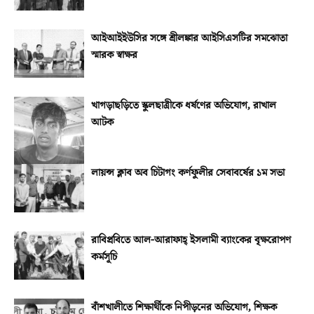
আইআইইউসির সঙ্গে শ্রীলঙ্কার আইসিএসটির সমঝোতা
স্মারক স্বাক্ষর
খাগড়াছড়িতে স্কুলছাত্রীকে ধর্ষণের অভিযোগ, রাখাল
আটক
লায়ন্স ক্লাব অব চিটাগং কর্ণফুলীর সেবাবর্ষের ১ম সভা
রাবিপ্রবিতে আল-আরাফাহ্‌ ইসলামী ব্যাংকের বৃক্ষরোপণ
কর্মসূচি
বাঁশখালীতে শিক্ষার্থীকে নিপীড়নের অভিযোগ, শিক্ষক