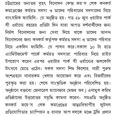
চট্টগ্রামের অন্যতম বৃহৎ বিনোদন কেন্দ্র ফয়’স লেক কনকর্ড
কমপ্লেক্সের কর্মরত সদস্য ও তাদের পরিবারের সদস্যদের নিয়ে
বাৎসরিক ফ্যামিলি
–
ডে অনুষ্ঠিত হয়। গত ২৮ জুন ওয়াটার পার্ক
সী ওর্য়াল্ডে বছরের প্রতিটা দিন যারা আগত দর্শনার্থীদের জন্য
নির্মল বিনোদনের জন্য সেবা দিয়ে থাকে তাদের আনন্দ
বিনোদনের জন্য কনকর্ড কর্তৃপক্ষ কর্মরত সদস্য ও তাদের পরিবার
নিয়ে একদিন ফ্যমিলি
–
ডে পালন করে।সকাল ১০ টা হতে
এ্যামিউজমেন্ট পার্কে কর্মরত সদস্যরা পারিবার নিয়ে রাইড
উপভোগ করেন এরপর ওয়াটার পার্ক সী ওর্য়াল্ডের জলকেলি
উৎসবে মেতে ওঠেন। সকল সদস্য শিশু কিশোর
,
নারী পুরুষ
অংশগ্রহনে নানারকম খেলার আয়োজন করে এবং বিজয়ীদের
পুরস্কৃত করা হয়। শেষে সাংস্কৃতিক অনুষ্ঠান পরিবেশিত হয়।
অনুষ্ঠানে বক্তব্যে জেনারেল ম্যানেজার মেজর অব
.)
এনামুল করিম
প্রতিষ্ঠানের উত্তরোত্তর সমৃদ্ধি কামনা করেন। সমপ্রতি অনুষ্ঠিত
কনকর্ড ফয়ে’স লেক কমপ্লেঙের আন্তঃবিভাগীয় ফুটবল
প্রতিযোগিতার চ্যাম্পিয়ন ও রানার আপ দলকে মঞ্চে ট্রফি প্রদান