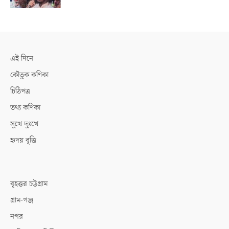
এই দিনে
কৌতুক কণিকা
চিঠিপত্র
তথ্য কণিকা
সুখে দুঃখে
হৃদয় বৃত্তি
বৃহত্তর চট্টগ্রাম
গ্রাম-গঞ্জ
নগর