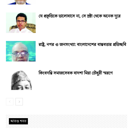
যে প্রকৃতিকে ভালোবাসে না, সে স্রষ্টা থেকে অনেক দূরে
রাষ্ট্র, নগর ও জনসংখ্যা: বাংলাদেশের বাস্তবতার প্রতিচ্ছবি
কিংবদন্তি সমাজসেবক বাদশা মিয়া চৌধুরী স্মরণে
আরও খবর