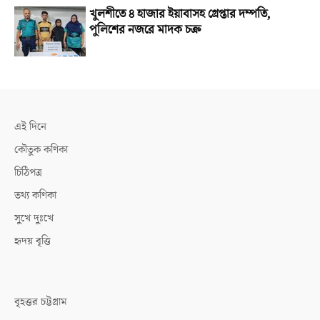
খুলশীতে ৪ হাজার ইয়াবাসহ গ্রেপ্তার দম্পতি,
পুলিশের নজরে মাদক চক্র
এই দিনে
কৌতুক কণিকা
চিঠিপত্র
তথ্য কণিকা
সুখে দুঃখে
হৃদয় বৃত্তি
বৃহত্তর চট্টগ্রাম