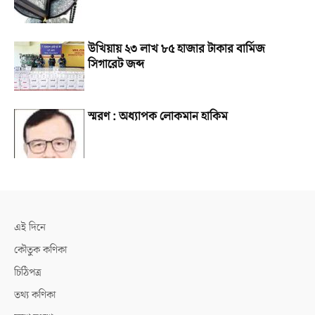
উখিয়ায় ২৩ লাখ ৮৫ হাজার টাকার বার্মিজ
সিগারেট জব্দ
স্মরণ : অধ্যাপক লোকমান হাকিম
এই দিনে
কৌতুক কণিকা
চিঠিপত্র
তথ্য কণিকা