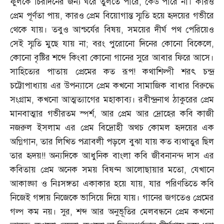
ফুলকে চিরদিনের জন্য ঘরে তুলতে পারে
,
কেউ পারে না। কারও
প্রেম পূর্ণতা পায়
,
কারও প্রেম বিয়োগান্ত স্মৃতি হয়ে হৃদয়ের গভীরে
থেকে যায়। তবুও আশ্চর্যের বিষয়
,
সময়ের দীর্ঘ পথ পেরিয়েও
সেই স্মৃতি মুছে যায় না
;
বরং পুরোনো দিনের কোনো বিকেলে
,
কোনো বৃষ্টির শব্দে কিংবা কোনো গানের সুরে আবার ফিরে আসে।
সাহিত্যের পাতায় প্রেমের কত রূপ
!
কথাশিল্পী শরৎ চন্দ্র
চট্টোপাধ্যায় এর উপন্যাসে প্রেম কখনো সামাজিক বাধার বিরুদ্ধে
সংগ্রাম
,
কখনো আত্মত্যাগের মহাকাব্য। রবীন্দ্রনাথ ঠাকুরের প্রেম
মানবাত্মার গভীরতম স্পর্শ
,
আর প্রেম আর দ্রোহের কবি কাজী
নজরুল ইসলাম এর প্রেম বিদ্রোহী অথচ কোমল হৃদয়ের এক
অগ্নিগান
,
তার লিখিত পত্রাবলী পড়লে বুঝা যায় কত ব্যথাতুর ছিল
তার হৃদয়
!!
অন্যদিকে আধুনিক বাংলা কবি জীবনানন্দ দাস এর
কবিতায় প্রেম অনেক সময় বিষণ্ন আলোছায়ার মতো
,
যেখানে
আকাঙ্ক্ষা ও নিঃসঙ্গতা একাকার হয়ে যায়
,
যার পরিণতিতে কবি
নিজেই গঙ্গায় নিজেকে ভাসিয়ে দিয়ে যায়। গানের জগতেও প্রেমের
গল্প কম নয়। সুর
,
শব্দ আর অনুভূতির মেলবন্ধনে প্রেম কখনো