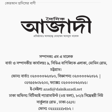
কোরআন হাদিসের বাণী
সম্পাদকঃ
এম এ মালেক
বার্তা ও সম্পাদকীয় কার্যালয়ঃ
৯, সিডিএ বাণিজ্যিক এলাকা, মোমিন রোড,
চট্টগ্রাম।
ফোনঃ বার্তাঃ
০২৩৩৩৩৬২৩৮০, বিজ্ঞাপনঃ ০২৩৩৩৩৬২৩৮২ |
০১৭৫৫৬০৮২০০, ফ্যাক্সঃ ০২৩৩৩৩৬২৩৮১।
ই-মেইলঃ
azadi@dainikazadi.net
ঢাকা অফিসঃ
বিটিআই প্যারামাউন্ট (৩য় তলা), ৮০/৪ সিদ্ধেশ্বরী নিউ
সার্কুলার রোড , ঢাকা-১২১৭।
ফোনঃ
০২২২২২২৮৫৮২ ।