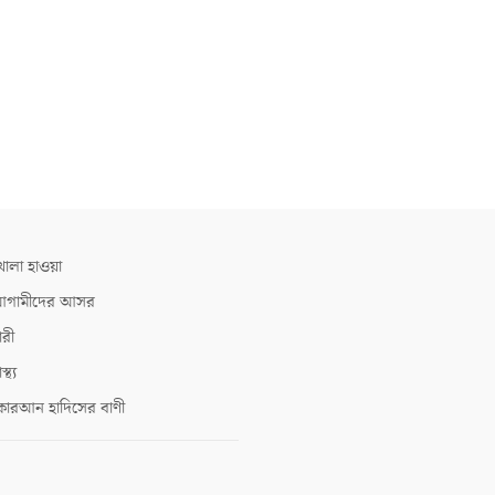
োলা হাওয়া
গামীদের আসর
ারী
াস্থ্য
োরআন হাদিসের বাণী