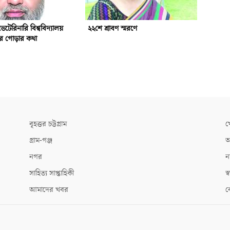
ভেটেরিনারি বিশ্ববিদ্যালয়
২২শে শ্রাবণ স্মরণে
্ঠার গোড়ার কথা
বৃহত্তর চট্টগ্রাম
খ
গ্রাম-গঞ্জ
আ
নগর
ন
সাহিত্য সাপ্তাহিকী
স্ব
আমাদের খবর
ক