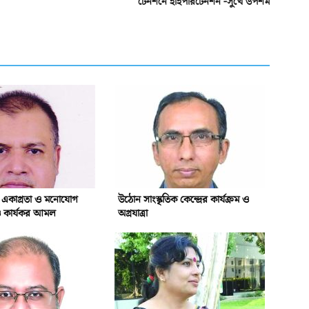
টেনশনে হাইপারটেনশন -সুখে উপশম
ি একাগ্রতা ও মনোযোগ
উঠোন সাংস্কৃতিক কেন্দ্রের কার্যক্রম ও
ও কার্যকর আমল
অগ্রযাত্রা