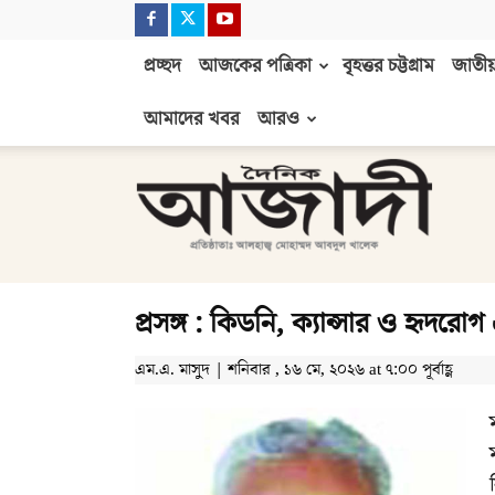
প্রচ্ছদ
আজকের পত্রিকা
বৃহত্তর চট্টগ্রাম
জাতীয়
আমাদের খবর
আরও
দৈনিক
আজাদী
প্রসঙ্গ : কিডনি, ক্যান্সার ও হৃদ
এম.এ. মাসুদ | শনিবার , ১৬ মে, ২০২৬ at ৭:০০ পূর্বাহ্ণ