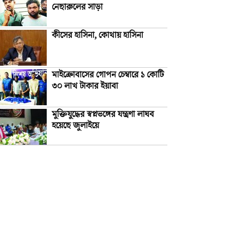
নেছারুলের সাড়া
কীসের হাসিনা, কোথায় হাসিনা
মাইক্রোবাসের গোপন চেম্বারে ১ কোটি
৩০ লাখ টাকার ইয়াবা
মুক্তিযুদ্ধের স্বপ্নভঙ্গের যন্ত্রণা লাঘব
হয়েছে জুলাইয়ে