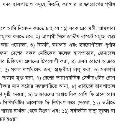
,
সদর হাসপাতাল সমূহে কিডনি
,
ক্যান্সার ও হৃদরোগের পূর্ণাঙ্গ
দের সমীপে আমি নিবেদন করতে চাই যে
:
১
)
সরকারের মন্ত্রী
,
আমলারা
যতামূলক করতে হবে
,
২
)
আগামী দিনে জাতীয় বাজেট সমূহে স্বাস্থ্য
শ করা প্রয়োজন
,
৩
)
কিডনি
,
ক্যান্সার এবং হৃদরোগীদের পূর্ণাঙ্গ
য়ার জন্য দেশের সকল মেডিকেল কলেজ হাসপাতাল
,
জেনারেল
র চিকিৎসা প্রদানের উপযোগী করা
,
৪
)
এসব রোগে আক্রান্ত
া
,
৫
)
সকল নাগরিকের জন্য স্বাস্থ্যবীমা চালু করা
,
৬
)
সরকারি
–
দালাল মুক্ত করা
,
৭
)
দেশের ডায়াগনস্টিক সেন্টারগুলির রোগ
ং পরীক্ষার মান কঠোর নজরদারিতে আনা
,
৮
)
প্রাইভেট হাসপাতাল
 দৃষ্টি দেওয়া
,
৯
)
ডাক্তারদের অস্বাভাবিক বেশি ফি গ্রহণ রোধ
ও সিনিয়রিটির আলোকে ফি নির্ধারণ করে দেওয়া
,
১০
)
অতীতে
 না পারার ব্যর্থতা থেকে উত্তরণ এবং ১১
)
সর্বজনীন স্বাস্থ্য সুরক্ষা বা
েষ্ট হওয়া।