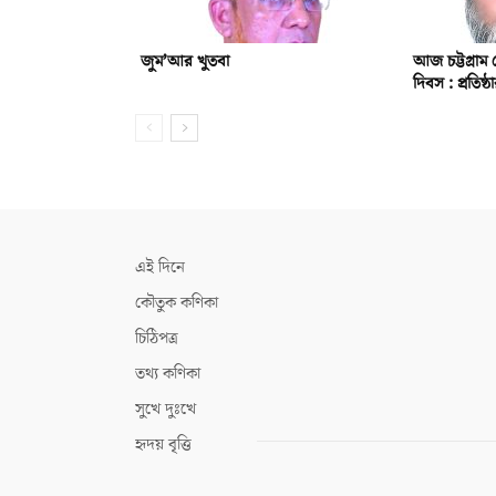
জুম’আর খুতবা
আজ চট্টগ্রাম 
দিবস : প্রতিষ
এই দিনে
কৌতুক কণিকা
চিঠিপত্র
তথ্য কণিকা
সুখে দুঃখে
হৃদয় বৃত্তি