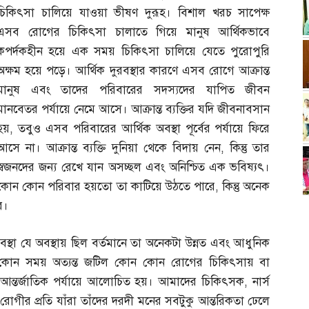
চিকিৎসা চালিয়ে যাওয়া ভীষণ দুরূহ। বিশাল খরচ সাপেক্ষ
এসব রোগের চিকিৎসা চালাতে গিয়ে মানুষ আর্থিকভাবে
কপর্দকহীন হয়ে এক সময় চিকিৎসা চালিয়ে যেতে পুরোপুরি
অক্ষম হয়ে পড়ে। আর্থিক দুরবস্থার কারণে এসব রোগে আক্রান্ত
মানুষ এবং তাদের পরিবারের সদস্যদের যাপিত জীবন
মানবেতর পর্যায়ে নেমে আসে। আক্রান্ত ব্যক্তির যদি জীবনাবসান
হয়
,
তবুও এসব পরিবারের আর্থিক অবস্থা পূর্বের পর্যায়ে ফিরে
আসে না। আক্রান্ত ব্যক্তি দুনিয়া থেকে বিদায় নেন
,
কিন্তু তার
স্বজনদের জন্য রেখে যান অসচ্ছল এবং অনিশ্চিত এক ভবিষ্যৎ।
কোন কোন পরিবার হয়তো তা কাটিয়ে উঠতে পারে
,
কিন্তু অনেক
ে।
স্থা যে অবস্থায় ছিল বর্তমানে তা অনেকটা উন্নত এবং আধুনিক
কোন সময় অত্যন্ত জটিল কোন কোন রোগের চিকিৎসায় বা
 আন্তর্জাতিক পর্যায়ে আলোচিত হয়। আমাদের চিকিৎসক
,
নার্স
রোগীর প্রতি যাঁরা তাঁদের দরদী মনের সবটুকু আন্তরিকতা ঢেলে