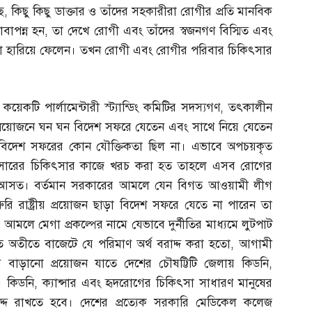
ে
,
কিছু কিছু ডাক্তার ও তাঁদের সহকারীরা রোগীর প্রতি মানবিক
বাপন্ন হন
,
তা দেখে রোগী এবং তাঁদের স্বজনগণ বিস্মিত এবং
্থা হারিয়ে ফেলেন। তখন রোগী এবং রোগীর পরিবার চিকিৎসার
 পার্লামেন্টারী স্ট্যান্ডিং কমিটির সদস্যগণ
,
তৎকালীন
 প্রয়োজনে ঘন ঘন বিদেশ সফরে যেতেন এবং সাথে নিয়ে যেতেন
ের বিদেশ সফরের কোন যৌক্তিকতা ছিল না। এভাবে অপচয়কৃত
নসারের চিকিৎসার কাজে খরচ করা হত তাহলে এসব রোগের
র্তন আসত। বর্তমান সরকারের আমলে যেন বিগত আওয়ামী লীগ
রুরি রাষ্ট্রীয় প্রয়োজন ছাড়া বিদেশ সফরে যেতে না পারেন তা
লে মেগা প্রকল্পের নামে যেভাবে দুর্নীতির মাধ্যমে লুটপাট
খাতে অতীতে বাজেটে যে পরিমাণ অর্থ বরাদ্দ করা হতো
,
আগামী
 বাড়ানো প্রয়োজন যাতে দেশের চৌষট্টিটি জেলায় কিডনি
,
। কিডনি
,
ক্যান্সার এবং হৃদরোগের চিকিৎসা সাধারণ মানুষের
দ্দ রাখতে হবে। দেশের প্রত্যেক সরকারি মেডিকেল কলেজ