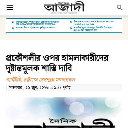
প্রকৌশলীর ওপর হামলাকারীদের
দৃষ্টান্তমূলক শাস্তি দাবি
আইইবি, চট্টগ্রাম কেন্দ্রের মানববন্ধন
| মঙ্গলবার , ১৬ জুন, ২০২৬ at ৯:১১ পূর্বাহ্ণ