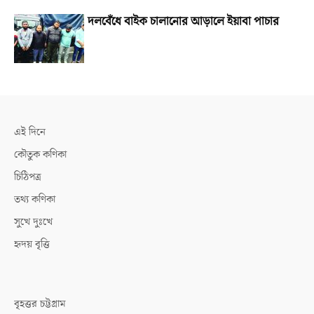
দলবেঁধে বাইক চালানোর আড়ালে ইয়াবা পাচার
এই দিনে
কৌতুক কণিকা
চিঠিপত্র
তথ্য কণিকা
সুখে দুঃখে
হৃদয় বৃত্তি
বৃহত্তর চট্টগ্রাম