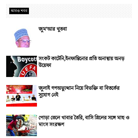
আরও খবর
জুম’আর খুতবা
সংকট কাটেনি,ইনফান্তিনোর প্রতি অনাস্থায় অনড়
উয়েফা
জুলাই গণঅভ্যুত্থান নিয়ে বিভক্তি বা বিতর্কের
সুযোগ নেই
পোড়া তেলে খাবার তৈরি, বাসি গ্রিলের সঙ্গে মাছ ও
মাংস সংরক্ষণ