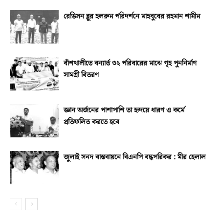
রেডিসন ব্লুর হলরুম পরিদর্শনে মাহবুবের রহমান শামীম
বাঁশখালীতে বন্যার্ত ৩২ পরিবারের মাঝে গৃহ পুননির্মাণ
সামগ্রী বিতরণ
জ্ঞান অর্জনের পাশাপাশি তা হৃদয়ে ধারণ ও কর্মে
প্রতিফলিত করতে হবে
জুলাই সনদ বাস্তবায়নে বিএনপি বদ্ধপরিকর : মীর হেলাল