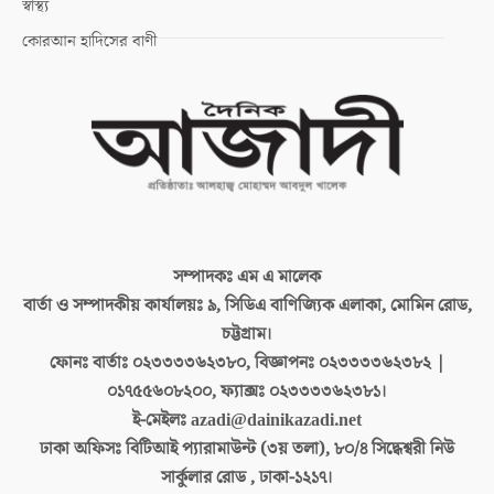
স্বাস্থ্য
কোরআন হাদিসের বাণী
সম্পাদকঃ
এম এ মালেক
বার্তা ও সম্পাদকীয় কার্যালয়ঃ
৯, সিডিএ বাণিজ্যিক এলাকা, মোমিন রোড,
চট্টগ্রাম।
ফোনঃ বার্তাঃ
০২৩৩৩৩৬২৩৮০, বিজ্ঞাপনঃ ০২৩৩৩৩৬২৩৮২ |
০১৭৫৫৬০৮২০০, ফ্যাক্সঃ ০২৩৩৩৩৬২৩৮১।
ই-মেইলঃ
azadi@dainikazadi.net
ঢাকা অফিসঃ
বিটিআই প্যারামাউন্ট (৩য় তলা), ৮০/৪ সিদ্ধেশ্বরী নিউ
সার্কুলার রোড , ঢাকা-১২১৭।