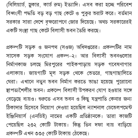
(
বিলিয়ার্ড
,
স্নুকার
,
কার্ড রুম
)
ইত্যাদি। এসব করা হচ্ছে পরিবেশ
বিধ্বংসী পদ্ধতি বড় বড় গাছ কেটে ও পুকুর ভরাট করে। বর্তমান
সরকার সারা দেশে বৃক্ষরোপণে জোর দিয়েছে। অথচ সরকারেরই
একটি সংস্থা গাছ কেটে বিলাসী ভবন তৈরি করছে।
প্রকল্পটি সড়ক ও জনপথ
(
সওজ
)
অধিদপ্তরের। প্রকল্পটির নাম
সাসেক সড়ক সংযোগ প্রকল্প
–
২। আর বিলাসী ভবনগুলোর
নির্মাণকাজ চলছে মিরপুরের পাইকপাড়ায় সড়ক গবেষণাগার
এলাকায়। জায়গাটি মূল সড়ক থেকে ভেতরে
,
গাছগাছালিতে
ঘেরা। এখানে নতুন ভবন নির্মাণ করতে ভাঙা হয়েছে পুরোনো
স্থাপত্যশৈলীর ভবন। প্রকল্পে বিলাসী উপকরণ যোগ হওয়ার সঙ্গে
বেড়েছে ব্যয়ও। শুরুতে এসব ভবন ও কিছু যন্ত্রপাতি কেনার জন্য
ঠিকাদার হিসেবে নিয়োগ দেওয়া হয়েছিল ন্যাশনাল ডেভেলপমেন্ট
ইঞ্জিনিয়ার্স
(
এনডিই
)
নামের একটি প্রতিষ্ঠানকে। তারা কাজটি
পেয়েছিল ২৩২ কোটি টাকায়। কিন্তু তিন দফা ব্যয় বাড়িয়ে
প্রকল্পটি এখন ৩৩৫ কোটি টাকায় ঠেকেছে।