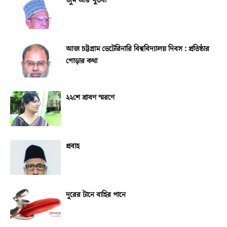
জুম’আর খুতবা
আজ চট্টগ্রাম ভেটেরিনারি বিশ্ববিদ্যালয় দিবস : প্রতিষ্ঠার
গোড়ার কথা
২২শে শ্রাবণ স্মরণে
প্রবাহ
দূরের টানে বাহির পানে