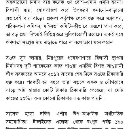
অবকাঠামো নির্মাণ ব্যয় কয়েক গুণ বেশি
–
এমনি এমনি হয়না।
বিলাসী ব্যয়
,
যোগসাজশ করে উপকরণ কমানো
–
বাড়ানো
এভাবেই ব্যয় বাড়ে। প্রকল্প কর্তৃপক্ষ থেকে শুরু করে মন্ত্রণালয়
,
পরিকল্পনা কমিশন
,
মন্ত্রিসভা কমিটি
–
কীভাবে এগুলো পাস করে
,
তা বড় প্রশ্ন। নিশ্চয়ই বিভিন্ন স্তরে সুবিধাভোগী রয়েছে। একই সঙ্গে
ঋণদাতা সংস্থাও দায় এড়াতে পারে না বলে তারা মনে করেন।
সওজ সূত্র জানায়
,
মিরপুরের গবেষণাগারে বিলাসী স্থাপনা
নির্মাণসহ দুটি প্যাকেজের কাজ পাওয়া এনডিই বিগত আওয়ামী
লীগ সরকারের আমলে ২০১৭ সালের শেষ দিকে সওজে ঠিকাদারি
শুরু করে। পরবর্তী ছয় বছরে তারা সড়কে একক ও যৌথভাবে
সাড়ে আট হাজার কোটি টাকার ঠিকাদারি পেয়েছে
,
যা মোট
কাজের ১০
%
। অন্য কোনো ঠিকাদার এত কাজ পায়নি।
সাসেক হলো দক্ষিণ এশীয় উপ
–
আঞ্চলিক অর্থনৈতিক
সহযোগিতা। টাঙ্গাইলের এলেঙ্গা থেকে রংপুর পর্যন্ত ১৯০