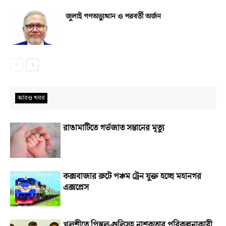
জুলাই গণঅভ্যুত্থান ও পরবর্তী অর্জন
আরও খবর
রাঙামাটিতে গর্ভজাত সন্তানের মৃত্যু
কক্সবাজার রুটে পঞ্চম ট্রেন যুক্ত হচ্ছে মহানগর
এক্সপ্রেস
খুলশীতে পিস্তল-গুলিসহ নাশকতার পরিকল্পনাকারী