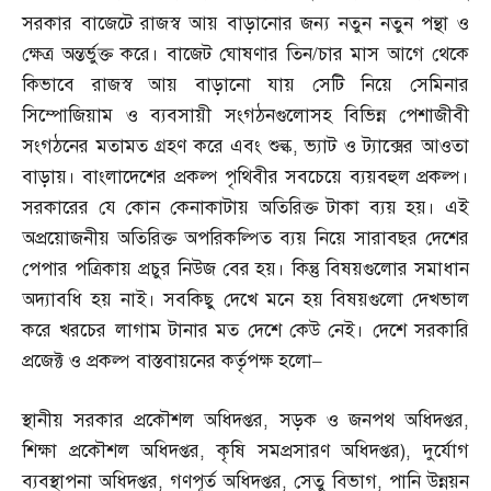
সরকার বাজেটে রাজস্ব আয় বাড়ানোর জন্য নতুন নতুন পন্থা ও
ক্ষেত্র অন্তর্ভুক্ত করে। বাজেট ঘোষণার তিন
/
চার মাস আগে থেকে
কিভাবে রাজস্ব আয় বাড়ানো যায় সেটি নিয়ে সেমিনার
সিম্পোজিয়াম ও ব্যবসায়ী সংগঠনগুলোসহ বিভিন্ন পেশাজীবী
সংগঠনের মতামত গ্রহণ করে এবং শুল্ক
,
ভ্যাট ও ট্যাক্সের আওতা
বাড়ায়। বাংলাদেশের প্রকল্প পৃথিবীর সবচেয়ে ব্যয়বহুল প্রকল্প।
সরকারের যে কোন কেনাকাটায় অতিরিক্ত টাকা ব্যয় হয়। এই
অপ্রয়োজনীয় অতিরিক্ত অপরিকল্পিত ব্যয় নিয়ে সারাবছর দেশের
পেপার পত্রিকায় প্রচুর নিউজ বের হয়। কিন্তু বিষয়গুলোর সমাধান
অদ্যাবধি হয় নাই। সবকিছু দেখে মনে হয় বিষয়গুলো দেখভাল
করে খরচের লাগাম টানার মত দেশে কেউ নেই। দেশে সরকারি
প্রজেক্ট ও প্রকল্প বাস্তবায়নের কর্তৃপক্ষ হলো
–
স্থানীয় সরকার প্রকৌশল অধিদপ্তর
,
সড়ক ও জনপথ অধিদপ্তর
,
শিক্ষা প্রকৌশল অধিদপ্তর
,
কৃষি সমপ্রসারণ অধিদপ্তর
),
দুর্যোগ
ব্যবস্থাপনা অধিদপ্তর
,
গণপূর্ত অধিদপ্তর
,
সেতু বিভাগ
,
পানি উন্নয়ন