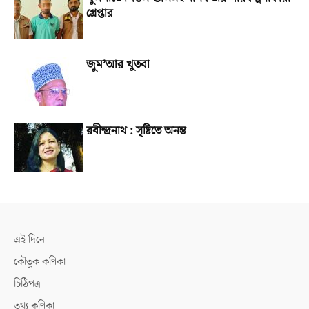
গ্রেপ্তার
জুম’আর খুতবা
রবীন্দ্রনাথ : সৃষ্টিতে অনন্ত
এই দিনে
কৌতুক কণিকা
চিঠিপত্র
তথ্য কণিকা