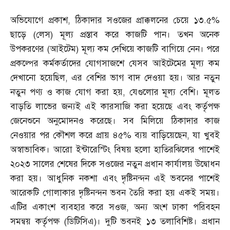
অভিযোগে প্রকাশ
,
ঠিকাদার সওজের প্রাক্কলনের চেয়ে ১৩
.
৫
%
ছাড়ে
(
লেস
)
মূল্য প্রস্তাব করে কাজটি পান। তখন অনেক
উপকরণের
(
আইটেম
)
মূল্য কম দেখিয়ে কাজটি বাগিয়ে নেন। পরে
প্রকল্পের কর্মকর্তাদের যোগসাজশে যেসব আইটেমের মূল্য কম
দেখানো হয়েছিল
,
এর বেশির ভাগ বাদ দেওয়া হয়। আর নতুন
নতুন পণ্য ও কাজ যোগ করা হয়
,
যেগুলোর মূল্য বেশি। মূলত
বাড়তি লাভের জন্যই এই কারসাজি করা হয়েছে এবং কর্তৃপক্ষ
জেনেশুনে অনুমোদনও করেছে। সব মিলিয়ে ঠিকাদার কাজ
নেওয়ার পর কৌশল করে প্রায় ৪৫
%
ব্যয় বাড়িয়েছেন
,
যা খুবই
অস্বাভাবিক। আরো ইন্টারেস্টিং বিষয় হলো হাতিরঝিলের পাশেই
২০২৩ সালের শেষের দিকে সওজের নতুন প্রধান কার্যালয় উদ্বোধন
করা হয়। আধুনিক নকশা এবং দৃষ্টিনন্দন এই ভবনের পাশেই
আরেকটি গোলাকার দৃষ্টিনন্দন ভবন তৈরি করা হয় একই সময়।
এটির একাংশ ব্যবহার করে সওজ
,
অন্য অংশ ঢাকা পরিবহন
সমন্বয় কর্তৃপক্ষ
(
ডিটিসিএ
)
। দুটি ভবনই ১৩ তলাবিশিষ্ট। প্রধান