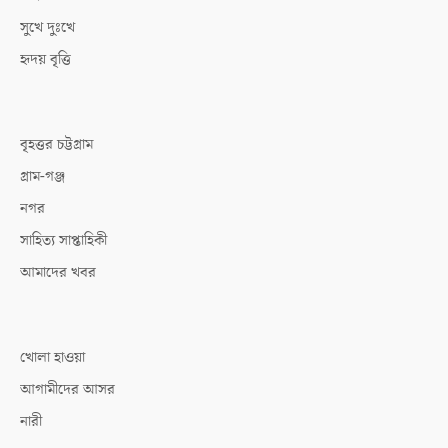
সুখে দুঃখে
হৃদয় বৃত্তি
বৃহত্তর চট্টগ্রাম
গ্রাম-গঞ্জ
নগর
সাহিত্য সাপ্তাহিকী
আমাদের খবর
খোলা হাওয়া
আগামীদের আসর
নারী