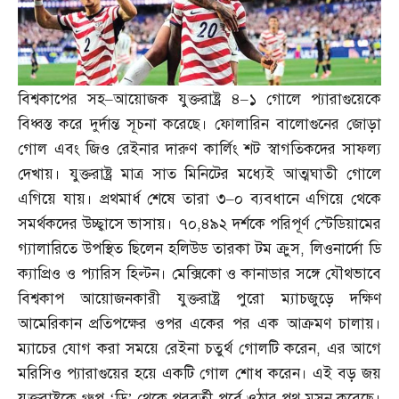
বিশ্বকাপের সহ
–
আয়োজক যুক্তরাষ্ট্র ৪
–
১ গোলে প্যারাগুয়েকে
বিধ্বস্ত করে দুর্দান্ত সূচনা করেছে। ফোলারিন বালোগুনের জোড়া
গোল এবং জিও রেইনার দারুণ কার্লিং শট স্বাগতিকদের সাফল্য
দেখায়। যুক্তরাষ্ট্র মাত্র সাত মিনিটের মধ্যেই আত্মঘাতী গোলে
এগিয়ে যায়। প্রথমার্ধ শেষে তারা ৩
–
০ ব্যবধানে এগিয়ে থেকে
সমর্থকদের উচ্ছ্বাসে ভাসায়। ৭০
,
৪৯২ দর্শকে পরিপূর্ণ স্টেডিয়ামের
গ্যালারিতে উপস্থিত ছিলেন হলিউড তারকা টম ক্রুস
,
লিওনার্দো ডি
ক্যাপ্রিও ও প্যারিস হিল্টন। মেক্সিকো ও কানাডার সঙ্গে যৌথভাবে
বিশ্বকাপ আয়োজনকারী যুক্তরাষ্ট্র পুরো ম্যাচজুড়ে দক্ষিণ
আমেরিকান প্রতিপক্ষের ওপর একের পর এক আক্রমণ চালায়।
ম্যাচের যোগ করা সময়ে রেইনা চতুর্থ গোলটি করেন
,
এর আগে
মরিসিও প্যারাগুয়ের হয়ে একটি গোল শোধ করেন। এই বড় জয়
যুক্তরাষ্ট্রকে গ্রুপ ‘ডি’ থেকে পরবর্তী পর্বে ওঠার পথ মসৃন করেছে।