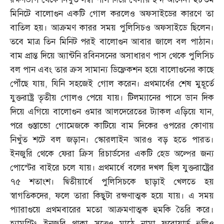
মিনিটে বালোগুন একটি গোল করলেও অফসাইডের কারণে তা
বাতিল হয়। আক্রমণ কারর সময় পুলিসিচও অফসাইডে ছিলেন।
তবে মাত্র তিন মিনিট পরই বালোগুন আবার জালে বল পাঠান।
বাম প্রান্ত দিয়ে অ্যান্টনি রবিনসনের অসাধারণ পাস থেকে পুলিসিচ
বল পান এবং তার ক্রস সামান্য ডিফ্লেকশন হয়ে বালোগুনের কাছে
পৌঁছে যায়
,
যিনি সহজেই গোল করেন। প্রথমার্ধের শেষ মুহূর্তে
যুক্তরাষ্ট্র তৃতীয় গোলও পেয়ে যায়। টিলম্যানের পাসে ডান দিক
দিয়ে এগিয়ে বালোগুন ওমার আলদেরেতের ট্যাকল এড়িয়ে যান
,
পরে গুস্তাভো গোমেজকে কাটিয়ে বাম দিকের ওপরের কোণায়
নিখুঁত শটে বল জড়ান। স্কোরলাইন আরও বড় হতে পারত।
ইনজুরি থেকে ফেরা ক্রিস রিচার্ডসের একটি হেড অল্পের জন্য
পোস্টের বাইরে চলে যায়। প্রথমার্ধে বলের দখল ছিল যুক্তরাষ্ট্রের
৭৫ শতাংশ। দ্বিতীয়ার্ধে পুলিসিচকে ছাড়াই খেলতে হয়
স্বাগতিকদের
,
ফলে তারা কিছুটা রক্ষণাত্মক হয়ে যায়। এ সময়
প্যারাগুয়ে প্রথমবারের মতো আক্রমণাত্মক হুমকি তৈরি করে।
হ্যামস্ট্রিং ইনজুরি থাকা সত্ত্বেও মাঠে নামা ফরোয়ার্ড হুলিও