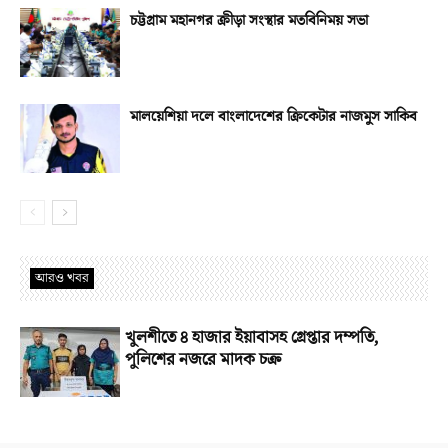
চট্টগ্রাম মহানগর ক্রীড়া সংস্থার মতবিনিময় সভা
মালয়েশিয়া দলে বাংলাদেশের ক্রিকেটার নাজমুস সাকিব
আরও খবর
খুলশীতে ৪ হাজার ইয়াবাসহ গ্রেপ্তার দম্পতি,
পুলিশের নজরে মাদক চক্র