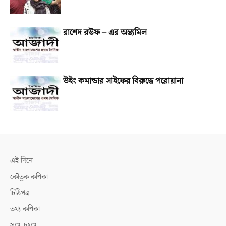
রাশেদ রউফ – এর অন্ত্যমিল
উইং কমান্ডার সাইফের বিরুদ্ধে পরোয়ানা
এই দিনে
কৌতুক কণিকা
চিঠিপত্র
তথ্য কণিকা
সুখে দুঃখে