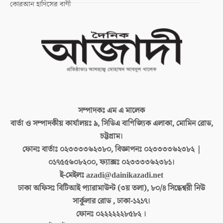
কোরআন হাদিসের বাণী
সম্পাদকঃ
এম এ মালেক
বার্তা ও সম্পাদকীয় কার্যালয়ঃ
৯, সিডিএ বাণিজ্যিক এলাকা, মোমিন রোড,
চট্টগ্রাম।
ফোনঃ বার্তাঃ
০২৩৩৩৩৬২৩৮০, বিজ্ঞাপনঃ ০২৩৩৩৩৬২৩৮২ |
০১৭৫৫৬০৮২০০, ফ্যাক্সঃ ০২৩৩৩৩৬২৩৮১।
ই-মেইলঃ
azadi@dainikazadi.net
ঢাকা অফিসঃ
বিটিআই প্যারামাউন্ট (৩য় তলা), ৮০/৪ সিদ্ধেশ্বরী নিউ
সার্কুলার রোড , ঢাকা-১২১৭।
ফোনঃ
০২২২২২২৮৫৮২ ।