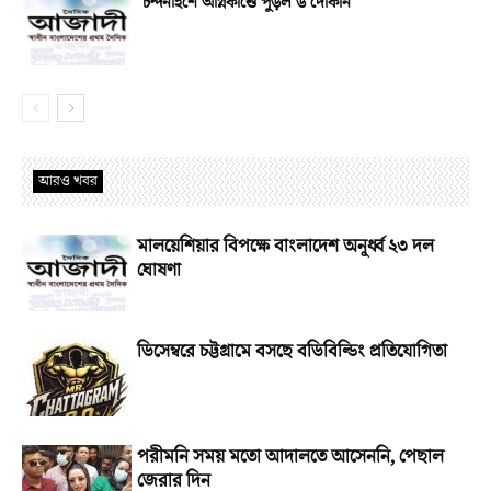
চন্দনাইশে অগ্নিকাণ্ডে পুড়ল ৬ দোকান
আরও খবর
মালয়েশিয়ার বিপক্ষে বাংলাদেশ অনূর্ধ্ব ২৩ দল
ঘোষণা
ডিসেম্বরে চট্টগ্রামে বসছে বডিবিল্ডিং প্রতিযোগিতা
পরীমনি সময় মতো আদালতে আসেননি, পেছাল
জেরার দিন