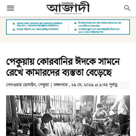
পেকুয়ায় কোরবানির ঈদকে সামনে
রেখে কামারদের ব্যস্ততা বেড়েছে
দেলওয়ার হোসাইন, পেকুয়া | মঙ্গলবার , ২৬ মে, ২০২৬ at ৯:৩৪ পূর্বাহ্ণ