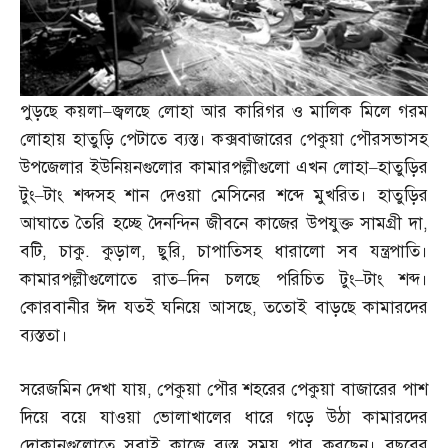
পুড়ছে কয়লা
–
জ্বলছে লোহা আর কারিগর ও মালিক মিলে গরম
লোহায় হাতুড়ি পেটাতে ব্যস্ত। কক্সবাজারের পেকুয়া পৌরসভাসহ
উপজেলার ইউনিয়নগুলোর কামারপল্লীগুলো এখন লোহা
–
হাতুড়ির
টুং
–
টাং শব্দসহ শান দেওয়া মেসিনের শব্দে মুখরিত। হাতুড়ির
আঘাতে তৈরি হচ্ছে দৈনন্দিন জীবনে কাজের উপযুক্ত সামগ্রী দা
,
বটি
,
চাকু
.
কুড়াল
,
ছুরি
,
চাপাতিসহ ধারালো সব যন্ত্রপাতি।
কামারপল্লীগুলোতে রাত
–
দিন চলছে পরিচিত টুং
–
টাং শব্দ।
কোরবানীর ঈদ যতই ঘনিয়ে আসছে
,
ততোই বাড়ছে কামারদের
ব্যস্ততা।
সরেজমিন দেখা যায়
,
পেকুয়া পৌর শহরের পেকুয়া বাজারের পাশ
দিয়ে বয়ে যাওয়া ভোলাখালের ধারে গড়ে উঠা কামারদের
দোকানগুলোতে সবাই কাজে ব্যস্ত সময় পার করছেন। বছরের