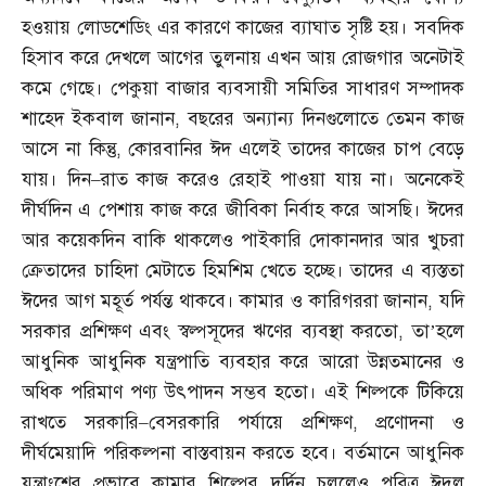
হওয়ায় লোডশেডিং এর কারণে কাজের ব্যাঘাত সৃষ্টি হয়। সবদিক
হিসাব করে দেখলে আগের তুলনায় এখন আয় রোজগার অনেটাই
কমে গেছে। পেকুয়া বাজার ব্যবসায়ী সমিতির সাধারণ সম্পাদক
শাহেদ ইকবাল জানান
,
বছরের অন্যান্য দিনগুলোতে তেমন কাজ
আসে না কিন্তু
,
কোরবানির ঈদ এলেই তাদের কাজের চাপ বেড়ে
যায়। দিন
–
রাত কাজ করেও রেহাই পাওয়া যায় না। অনেকেই
দীর্ঘদিন এ পেশায় কাজ করে জীবিকা নির্বাহ করে আসছি। ঈদের
আর কয়েকদিন বাকি থাকলেও পাইকারি দোকানদার আর খুচরা
ক্রেতাদের চাহিদা মেটাতে হিমশিম খেতে হচ্ছে। তাদের এ ব্যস্ততা
ঈদের আগ মহূর্ত পর্যন্ত থাকবে। কামার ও কারিগররা জানান
,
যদি
সরকার প্রশিক্ষণ এবং স্বল্পসূদের ঋণের ব্যবস্থা করতো
,
তা’হলে
আধুনিক আধুনিক যন্ত্রপাতি ব্যবহার করে আরো উন্নতমানের ও
অধিক পরিমাণ পণ্য উৎপাদন সম্ভব হতো। এই শিল্পকে টিকিয়ে
রাখতে সরকারি
–
বেসরকারি পর্যায়ে প্রশিক্ষণ
,
প্রণোদনা ও
দীর্ঘমেয়াদি পরিকল্পনা বাস্তবায়ন করতে হবে। বর্তমানে আধুনিক
যন্ত্রাংশের প্রভাবে কামার শিল্পের দূর্দিন চললেও পবিত্র ঈদুল