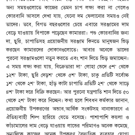
অন্য সময়গুলোতে কাজের তেমন চাপ লক্ষ্য করা না গেলেও
কোরবানি আসলে দেখা যায়
,
যেনো দম ফেলানোর সময়ও নেই
তাদের। তবে
,
বিগত বছরগুলোর চেয়ে এবারে সরঞ্জামের দাম
বেড়ে যাওয়ায় বিপাকে পড়েছেন কামাররা। পশু কোরবানির জন্য
দা
,
ছুরি
,
চাপাতিসহ প্রয়োজনীয় সরঞ্জাম কিনতে মানুষজন ভিড়
করছেন কামারদের দোকানগুলোতে। আবার অনেকে তাদের
পুরনো সরঞ্জামগুলো নতুন করতে এবং শান দিতে ভিড় জমাচ্ছেন।
এ সময় লক্ষ্য করা যায়
,
বিক্রেতারা দা’ লোহা ভেদে ৫শ’ থেকে
১২শ’ টাকা
,
ছুরি দেড়শ’ থেকে ৫শ’ টাকা
,
চাকু প্রতিটি সর্বোচ্চ
১শ’ থেকে ২শ’ টাকা
,
হাঁড় কাটা চাপাতি প্রতিটি ২শ’ থেকে সাড়ে
৪শ’ টাকা দরে বিক্রি করছেন। আর পুরনো যন্ত্রপাতি শান দিতে ৫০
থেকে ২শ’ টাকা করে নিচ্ছেন। কথা হলে শিবধন কর্মকার জানান
,
প্রয়োজনীয় উপকরণের অভাব
,
আর্থিক সংকটসহ নানাকারণে এ
ঐতিহ্যবাহী শিল্প হারিয়ে যেতে বসেছে। পাশাপাশি কয়লা ও
কাঁচামালের দাম বেড়ে যাওয়ায় লাভের পরিমাণও অনেক কমেছে
,
অন্যদিকে কাজের অনেক উপকরণ বৈদ্যুতিক ব্যবহার যোগ্য