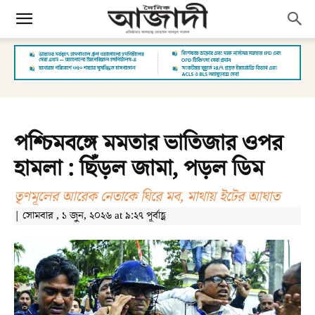
পশ্চিমবঙ্গে মমতার ভাতিজার ওপর
হামলা : ছিঁড়ল জামা, পড়ল ডিম
তৃণমূলের আরেক নেতাকে ঘিরে মব, মাথায় ইটের আঘাত
| সোমবার , ১ জুন, ২০২৬ at ৯:২৭ পূর্বাহ্ণ