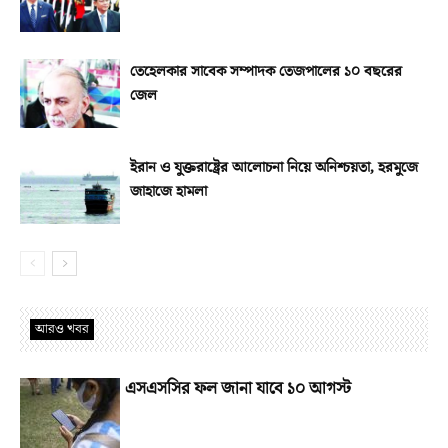
তেহেলকার সাবেক সম্পাদক তেজপালের ১০ বছরের
জেল
ইরান ও যুক্তরাষ্ট্রের আলোচনা নিয়ে অনিশ্চয়তা, হরমুজে
জাহাজে হামলা
আরও খবর
এসএসসির ফল জানা যাবে ১০ আগস্ট