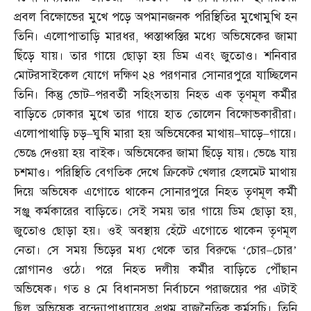
প্রবল বিক্ষোভের মুখে পড়ে অপমানজনক পরিস্থিতির মুখোমুখি হন
তিনি। এলোপাতাড়ি মারধর
,
ধ্বস্তাধ্বস্তির মধ্যে অভিষেকের জামা
ছিঁড়ে যায়। তার গায়ে ছোড়া হয় ডিম এবং জুতোও। শনিবার
মোটরসাইকেল যোগে দক্ষিণ ২৪ পরগনার সোনারপুরে যাচ্ছিলেন
তিনি। কিন্তু ভোট
–
পরবর্তী সহিংসতায় নিহত এক তৃণমূল কর্মীর
বাড়িতে ঢোকার মুখে তার গায়ে হাত তোলেন বিক্ষোভকারীরা।
এলোপাথাড়ি চড়
–
ঘুষি মারা হয় অভিষেকের মাথায়
–
ঘাড়ে
–
গায়ে।
ভেঙে দেওয়া হয় বাইক। অভিষেকের জামা ছিঁড়ে যায়। ভেঙে যায়
চশমাও। পরিস্থিতি বেগতিক দেখে ক্রিকেট খেলার হেলমেট মাথায়
দিয়ে অভিষেক এগোতে থাকেন সোনারপুরে নিহত তৃণমূল কর্মী
সঞ্জু কর্মকারের বাড়িতে। সেই সময় তার গায়ে ডিম ছোড়া হয়
,
জুতোও ছোড়া হয়। ওই অবস্থায় হেঁটে এগোতে থাকেন তৃণমূল
নেতা। সে সময় ভিড়ের মধ্য থেকে তার বিরুদ্ধে ‘চোর
–
চোর’
স্লোগানও ওঠে। পরে নিহত দলীয় কর্মীর বাড়িতে পৌঁছান
অভিষেক। গত ৪ মে বিধানসভা নির্বাচনে পরাজয়ের পর এটাই
ছিল অভিষেক বন্দ্যোপাধ্যায়ের প্রথম রাজনৈতিক কর্মসূচি। তিনি