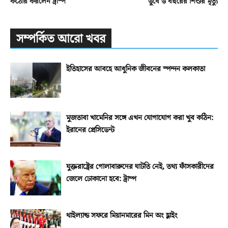
কঠোর করলেন ট্রাম্প
ডুবে ৬ বছরের শিশুর মৃত্যু
সম্পর্কিত আরো খবর
ইতিহাসের আবহে আধুনিক জীবনের স্পন্দন কলকাতা
মুজতাবা খামেনির সঙ্গে এখন যোগাযোগ করা খুব কঠিন:
ইরানের প্রেসিডেন্ট
যুক্তরাষ্ট্রের গোলাবারুদের ঘাটতি নেই, তথ্য ফাঁসকারীদের
জেলে ঢোকানো হবে: ট্রাম্প
থাইল্যান্ড সফরে মিয়ানমারের মিন অং হ্লাইং