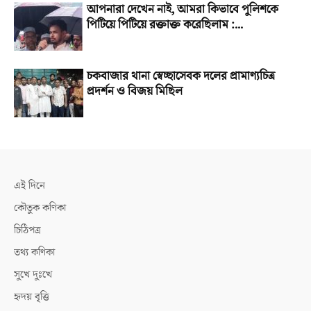
আপনারা দেখেন নাই, আমরা কিভাবে পুলিশকে
পিটিয়ে পিটিয়ে রক্তাক্ত করেছিলাম :...
চকবাজার থানা স্বেচ্ছাসেবক দলের প্রামাণ্যচিত্র
প্রদর্শন ও বিজয় মিছিল
এই দিনে
কৌতুক কণিকা
চিঠিপত্র
তথ্য কণিকা
সুখে দুঃখে
হৃদয় বৃত্তি