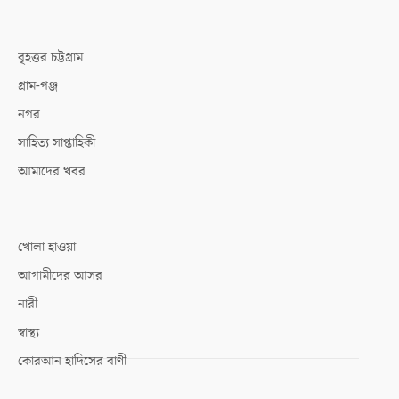
বৃহত্তর চট্টগ্রাম
গ্রাম-গঞ্জ
নগর
সাহিত্য সাপ্তাহিকী
আমাদের খবর
খোলা হাওয়া
আগামীদের আসর
নারী
স্বাস্থ্য
কোরআন হাদিসের বাণী