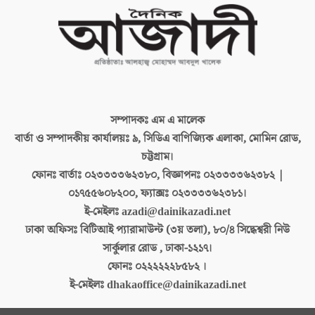
সম্পাদকঃ
এম এ মালেক
বার্তা ও সম্পাদকীয় কার্যালয়ঃ
৯, সিডিএ বাণিজ্যিক এলাকা, মোমিন রোড,
চট্টগ্রাম।
ফোনঃ বার্তাঃ
০২৩৩৩৩৬২৩৮০, বিজ্ঞাপনঃ ০২৩৩৩৩৬২৩৮২ |
০১৭৫৫৬০৮২০০, ফ্যাক্সঃ ০২৩৩৩৩৬২৩৮১।
ই-মেইলঃ
azadi@dainikazadi.net
ঢাকা অফিসঃ
বিটিআই প্যারামাউন্ট (৩য় তলা), ৮০/৪ সিদ্ধেশ্বরী নিউ
সার্কুলার রোড , ঢাকা-১২১৭।
ফোনঃ
০২২২২২২৮৫৮২ ।
ই-মেইলঃ
dhakaoffice@dainikazadi.net