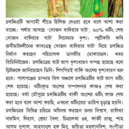
চলচ্চিত্রটি আগামী শীতে রিলিজ দেওয়া হবে বলে আশা করা
যাচ্ছে। পর্দায় আসছে ‘সোজন বাদিয়ার ঘাট’
,
৬০
%
শুটিং শেষ
সোজন বাদিয়ার ঘাট’ সিনেমার দৃশ্য। পল্লীকবি কবি
জসীমউদদীনের কাব্যগ্রন্থ সোজন বাদিয়ার ঘাট’ নিয়ে চলচ্চিত্র
নির্মাণ করছেন পরিচালক তানভীর মোকাম্মেল। খবর
বিডিনিউজের। চলচ্চিত্রের ষাট ভাগ দৃশ্যধারণ সম্পন্ন হয়েছে বলে
গ্লিটজকে জানিয়েছেন তিনি। শিগগিরই বাকি অংশের দৃশ্যধারণ শুরু
হবে। পালগঞ্জের চান্দার বিল অঞ্চলে চলচ্চিত্রটির ষাট ভাগ শুটিং
শেষ হয়েছে। শুটিংকৃত অংশের সম্পাদনার কাজও শেষ করা
হয়েছে। বর্ষা মৌসুমে চলচ্চিত্রটির বাকী অংশের শুটিং কাজ শেষ
করা হবে বলে আশা করছি
,
এখনো শুটিংয়ের তারিখ চূড়ান্ত হয়নি।
চলচ্চিত্রের বিভিন্ন চরিত্রে অভিনয় করছেন তনয় বিশ্বাস
,
রাদিফা
নারমিন
,
দিহান
,
শ্রেয়া বৈদ্য
,
চিত্রলেখা গুহ
,
কাজী রাজু
,
শাহ
আলম দুলাল
,
আহসানুল হক মিনু
,
জয়িতা মহলানবিশ
,
সংগীতা