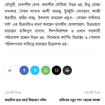
চৌধুরী
,
দেবাশীষ ঘোষ
,
শুভাশীষ ভৌমিক
,
উত্তম গুহ
,
রিমু রোজা
খন্দকার
,
সৈয়দ সাবাব আলী আরজু
,
টুনটুনি সোবহান
,
কাজী
ইব্রাহীম
,
জহির বাচ্চু
,
ইকবাল আহমেদ প্রমুখ। ‘সোজন বাদিয়ার
ঘাট’ এর চিত্রনাট্যও রচনা করছেন তানভীর মোকাম্মেল। চিত্রগ্রহণে
রয়েছেন রাকিবুল হাসান
,
শিল্পনির্দেশক ও প্রধান সহকারী
পরিচালক হচ্ছেন উত্তম গুহ। সিনেমার কাস্টিং ডিরেক্টর ও পোশাক
পরিকল্পনার দায়িত্বে রয়েছেন চিত্রলেখা গুহ।
পূর্ববর্তী নিবন্ধ
পরবর্তী নিবন্ধ
স্বাভাবিক হতে মাঠে ফিরছেন নাঈম
হাবিবের নতুন গান ‘প্রেমের কলঙ্ক’