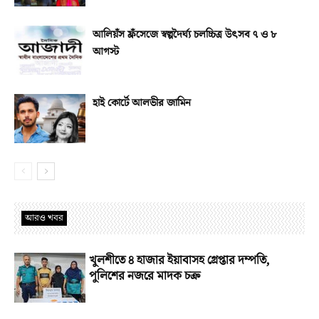
আলিয়ঁস ফ্রঁসেজে স্বল্পদৈর্ঘ্য চলচ্চিত্র উৎসব ৭ ও ৮
আগস্ট
হাই কোর্টে আলভীর জামিন
আরও খবর
খুলশীতে ৪ হাজার ইয়াবাসহ গ্রেপ্তার দম্পতি,
পুলিশের নজরে মাদক চক্র