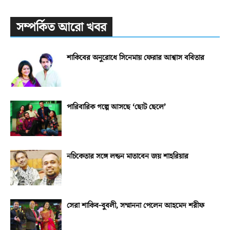
সম্পর্কিত আরো খবর
শাকিবের অনুরোধে সিনেমায় ফেরার আশ্বাস ববিতার
পারিবারিক গল্পে আসছে ‘ছোট ছেলে’
নচিকেতার সঙ্গে লন্ডন মাতাবেন জয় শাহরিয়ার
সেরা শাকিব-বুবলী, সম্মাননা পেলেন আহমেদ শরীফ