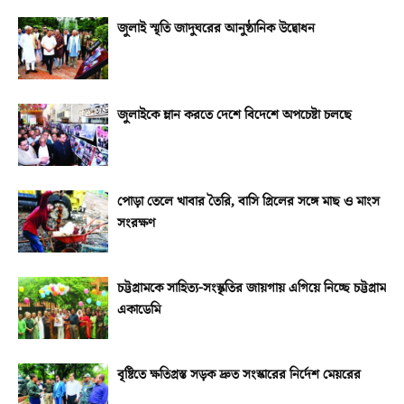
জুলাই স্মৃতি জাদুঘরের আনুষ্ঠানিক উদ্বোধন
জুলাইকে ম্লান করতে দেশে বিদেশে অপচেষ্টা চলছে
পোড়া তেলে খাবার তৈরি, বাসি গ্রিলের সঙ্গে মাছ ও মাংস
সংরক্ষণ
চট্টগ্রামকে সাহিত্য-সংস্কৃতির জায়গায় এগিয়ে নিচ্ছে চট্টগ্রাম
একাডেমি
বৃষ্টিতে ক্ষতিগ্রস্ত সড়ক দ্রুত সংস্কারের নির্দেশ মেয়রের