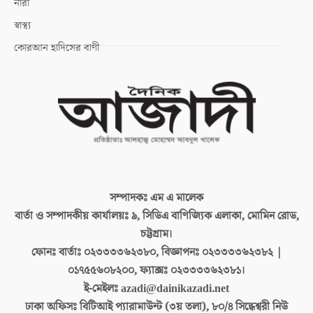
নারী
স্বাস্থ্য
কোরআন হাদিসের বাণী
সম্পাদকঃ
এম এ মালেক
বার্তা ও সম্পাদকীয় কার্যালয়ঃ
৯, সিডিএ বাণিজ্যিক এলাকা, মোমিন রোড,
চট্টগ্রাম।
ফোনঃ বার্তাঃ
০২৩৩৩৩৬২৩৮০, বিজ্ঞাপনঃ ০২৩৩৩৩৬২৩৮২ |
০১৭৫৫৬০৮২০০, ফ্যাক্সঃ ০২৩৩৩৩৬২৩৮১।
ই-মেইলঃ
azadi@dainikazadi.net
ঢাকা অফিসঃ
বিটিআই প্যারামাউন্ট (৩য় তলা), ৮০/৪ সিদ্ধেশ্বরী নিউ