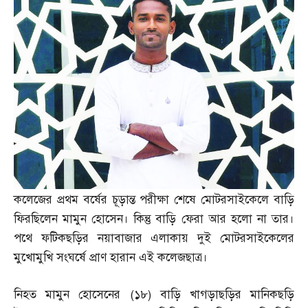
কলেজের প্রথম বর্ষের চূড়ান্ত পরীক্ষা শেষে মোটরসাইকেলে বাড়ি
ফিরছিলেন মামুন হোসেন। কিন্তু বাড়ি ফেরা আর হলো না তার।
পথে ফটিকছড়ির নয়াবাজার এলাকায় দুই মোটরসাইকেলের
মুখোমুখি সংঘর্ষে প্রাণ হারান এই কলেজছাত্র।
নিহত মামুন হোসেনের
(
১৮
)
বাড়ি খাগড়াছড়ির মানিকছড়ি