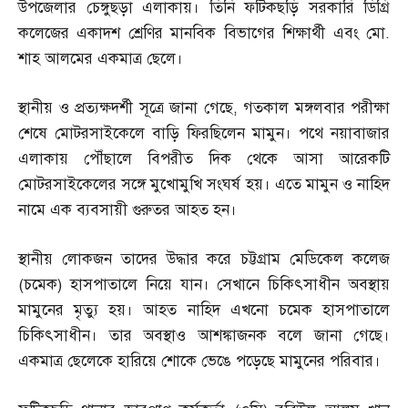
উপজেলার চেঙ্গুছড়া এলাকায়। তিনি ফটিকছড়ি সরকারি ডিগ্রি
কলেজের একাদশ শ্রেণির মানবিক বিভাগের শিক্ষার্থী এবং মো
.
শাহ আলমের একমাত্র ছেলে।
স্থানীয় ও প্রত্যক্ষদর্শী সূত্রে জানা গেছে
,
গতকাল মঙ্গলবার পরীক্ষা
শেষে মোটরসাইকেলে বাড়ি ফিরছিলেন মামুন। পথে নয়াবাজার
এলাকায় পৌঁছালে বিপরীত দিক থেকে আসা আরেকটি
মোটরসাইকেলের সঙ্গে মুখোমুখি সংঘর্ষ হয়। এতে মামুন ও নাহিদ
নামে এক ব্যবসায়ী গুরুতর আহত হন।
স্থানীয় লোকজন তাদের উদ্ধার করে চট্টগ্রাম মেডিকেল কলেজ
(
চমেক
)
হাসপাতালে নিয়ে যান। সেখানে চিকিৎসাধীন অবস্থায়
মামুনের মৃত্যু হয়। আহত নাহিদ এখনো চমেক হাসপাতালে
চিকিৎসাধীন। তার অবস্থাও আশঙ্কাজনক বলে জানা গেছে।
একমাত্র ছেলেকে হারিয়ে শোকে ভেঙে পড়েছে মামুনের পরিবার।