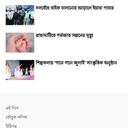
দলবেঁধে বাইক চালানোর আড়ালে ইয়াবা পাচার
রাঙামাটিতে গর্ভজাত সন্তানের মৃত্যু
শিল্পকলায় ‘গানে গানে জুলাই’ সাংস্কৃতিক অনুষ্ঠান
এই দিনে
কৌতুক কণিকা
চিঠিপত্র