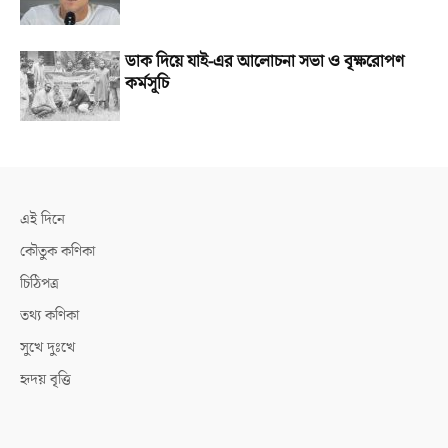
ডাক দিয়ে যাই-এর আলোচনা সভা ও বৃক্ষরোপণ
কর্মসূচি
এই দিনে
কৌতুক কণিকা
চিঠিপত্র
তথ্য কণিকা
সুখে দুঃখে
হৃদয় বৃত্তি