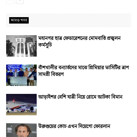
আরও খবর
মহানগর ছাত্র ফেডারেশনের মোমবাতি প্রজ্বলন
কর্মসূচি
বাঁশখালীর বন্যার্তদের মাঝে প্রিমিয়ার ভার্সিটির ত্রাণ
সামগ্রী বিতরণ
আড়াইশর বেশি যাত্রী নিয়ে রোমে আটকা বিমান
উরুগুয়ের কোচ এখন দিয়েগো ফোরলান