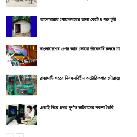
আনোয়ারায় গোয়ালঘরের তালা কেটে ৪ গরু চুরি
বাংলাদেশের ওপর আর কোনো তাঁবেদারি চলবে না
রাঙামাটি শহরে নিবন্ধনবিহীন অটোরিকশার দৌরাত্ম্য
এআই দিয়ে প্রথম পূর্ণাঙ্গ ভাইরাসের নকশা তৈরি