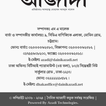
সম্পাদকঃ
এম এ মালেক
বার্তা ও সম্পাদকীয় কার্যালয়ঃ
৯, সিডিএ বাণিজ্যিক এলাকা, মোমিন রোড,
চট্টগ্রাম।
ফোনঃ বার্তাঃ
০২৩৩৩৩৬২৩৮০, বিজ্ঞাপনঃ ০২৩৩৩৩৬২৩৮২ |
০১৭৫৫৬০৮২০০, ফ্যাক্সঃ ০২৩৩৩৩৬২৩৮১।
ই-মেইলঃ
azadi@dainikazadi.net
ঢাকা অফিসঃ
বিটিআই প্যারামাউন্ট (৩য় তলা), ৮০/৪ সিদ্ধেশ্বরী নিউ
সার্কুলার রোড , ঢাকা-১২১৭।
ফোনঃ
০২২২২২২৮৫৮২ ।
ই-মেইলঃ
dhakaoffice@dainikazadi.net
© কপিরাইট ২০০৮ - ২০২৪ | দৈনিক আজাদী কতৃক সর্বস্বত্ব সংরক্ষিত |
Powered By Azadi Technologies.