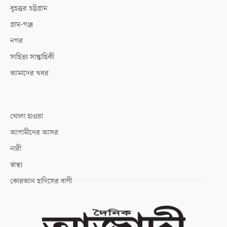
বৃহত্তর চট্টগ্রাম
গ্রাম-গঞ্জ
নগর
সাহিত্য সাপ্তাহিকী
আমাদের খবর
খোলা হাওয়া
আগামীদের আসর
নারী
স্বাস্থ্য
কোরআন হাদিসের বাণী