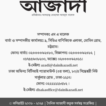
সম্পাদকঃ
এম এ মালেক
বার্তা ও সম্পাদকীয় কার্যালয়ঃ
৯, সিডিএ বাণিজ্যিক এলাকা, মোমিন রোড,
চট্টগ্রাম।
ফোনঃ বার্তাঃ
০২৩৩৩৩৬২৩৮০, বিজ্ঞাপনঃ ০২৩৩৩৩৬২৩৮২ |
০১৭৫৫৬০৮২০০, ফ্যাক্সঃ ০২৩৩৩৩৬২৩৮১।
ই-মেইলঃ
azadi@dainikazadi.net
ঢাকা অফিসঃ
বিটিআই প্যারামাউন্ট (৩য় তলা), ৮০/৪ সিদ্ধেশ্বরী নিউ
সার্কুলার রোড , ঢাকা-১২১৭।
ফোনঃ
০২২২২২২৮৫৮২ ।
ই-মেইলঃ
dhakaoffice@dainikazadi.net
© কপিরাইট ২০০৮ - ২০২৪ | দৈনিক আজাদী কতৃক সর্বস্বত্ব সংরক্ষিত |