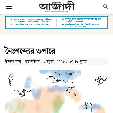
নৈঃশব্দ্যের ওপারে
উজ্জ্বল সম্পু | বৃহস্পতিবার , ৯ জুলাই, ২০২৬ at ১০:৪৬ পূর্বাহ্ণ