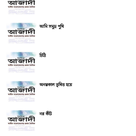
আমি সমুদ্র পুষি
চিঠি
অনন্তকাল তৃষিত হয়ে
নর কীট