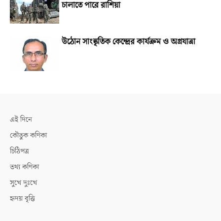
চালাতে পারে রাশিয়া
উঠোন সাংস্কৃতিক কেন্দ্রের কার্যক্রম ও অগ্রযাত্রা
এই দিনে
কৌতুক কণিকা
চিঠিপত্র
তথ্য কণিকা
সুখে দুঃখে
হৃদয় বৃত্তি