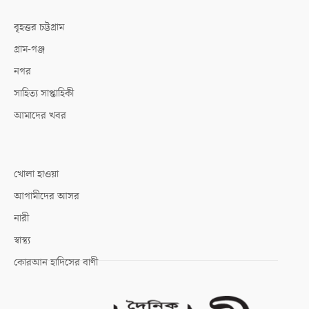
বৃহত্তর চট্টগ্রাম
গ্রাম-গঞ্জ
নগর
সাহিত্য সাপ্তাহিকী
আমাদের খবর
খোলা হাওয়া
আগামীদের আসর
নারী
স্বাস্থ্য
কোরআন হাদিসের বাণী