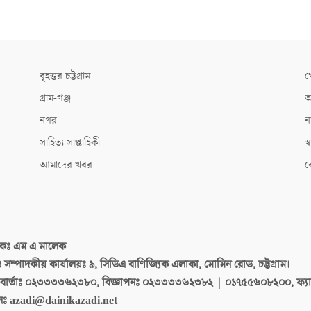
বৃহত্তর চট্টগ্রাম
খ
গ্রাম-গঞ্জ
আ
নগর
ন
সাহিত্য সাপ্তাহিকী
স্ব
আমাদের খবর
ক
দকঃ
এম এ মালেক
 ও সম্পাদকীয় কার্যালয়ঃ
৯, সিডিএ বাণিজ্যিক এলাকা, মোমিন রোড, চট্টগ্রাম।
ার্তাঃ
০২৩৩৩৩৬২৩৮০, বিজ্ঞাপনঃ ০২৩৩৩৩৬২৩৮২ | ০১৭৫৫৬০৮২০০, ফ্য
লঃ
azadi@dainikazadi.net