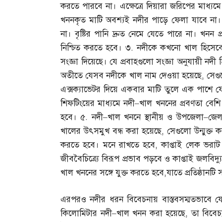
করতে পারবে না। এক্ষেত্রে দিয়ারা জরিপের মাধ্
খননকৃত মাটি অবশ্যই নদীর পাড়ে ফেলা যাবে না।
না। বৃষ্টির পানি দ্রুত নেমে যেতে পারে না। খনন 
নিশ্চিত করতে হবে। ৩
.
নদীকে কখনো খাল হিসেবে 
সংজ্ঞা দিয়েছে। যে প্রবাহগুলো সংজ্ঞা অনুযায়ী নদী
অতীতে যেসব নদীকে খাল নাম দেওয়া হয়েছে
,
সেগু
এক্সক্যাভেটর দিয়ে একবার মাটি তুলে এক পাশে 
শিফটিংয়ের মাধ্যমে নদী
–
খাল খননের প্রবণতা বেশি
হবে। ৫
.
নদী
–
খাল খননে স্থানীয় ও উপজেলা
–
জেল
খালের উৎসমুখ বন্ধ করা হয়েছে
,
সেগুলো উন্মুক্ত
করতে হবে। মনে রাখতে হবে
,
কাপ্তাই লেক ভরাট 
জীববৈচিত্র্যে বিরূপ প্রভাব পড়বে ও কাপ্তাই জলবিদ্য
খাল খননের সঙ্গে যুক্ত করতে হবে
,
যাতে প্রতিষ্ঠানট
এরপরও নদীর ধরন বিবেচনায় বাস্তবসম্মতভাবে য
কিলোমিটার নদী
–
খাল খনন করা হয়েছে
,
তা বিবেচ্