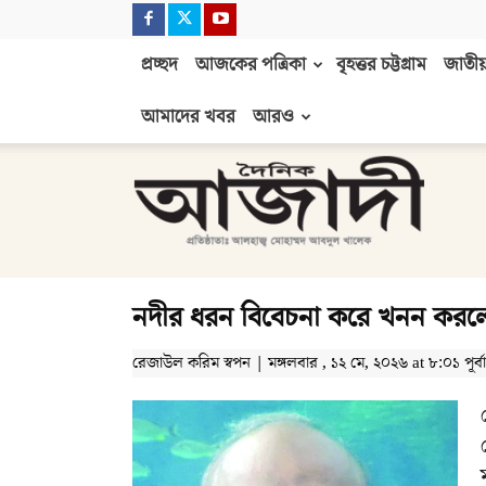
প্রচ্ছদ
আজকের পত্রিকা
বৃহত্তর চট্টগ্রাম
জাতীয়
আমাদের খবর
আরও
দৈনিক
আজাদী
নদীর ধরন বিবেচনা করে খনন কর
রেজাউল করিম স্বপন | মঙ্গলবার , ১২ মে, ২০২৬ at ৮:০১ পূর্বাহ