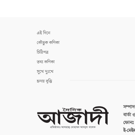
এই দিনে
কৌতুক কণিকা
চিঠিপত্র
তথ্য কণিকা
সুখে দুঃখে
হৃদয় বৃত্তি
সম্পা
বার্তা
ফোনঃ ব
ই-মেই