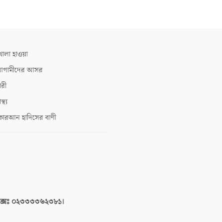
োলা হাওয়া
গামীদের আসর
ারী
াস্থ্য
োরআন হাদিসের বাণী
াক্সঃ ০২৩৩৩৩৬২৩৮১।