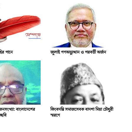
হির পানে
জুলাই গণঅভ্যুত্থান ও পরবর্তী অর্জন
ও জনসংখ্যা: বাংলাদেশের
কিংবদন্তি সমাজসেবক বাদশা মিয়া চৌধুরী
চ্ছবি
স্মরণে