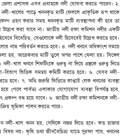
যমে জেলা প্রশাসক এসব প্রবাহকে নদী ঘোষণা করতে পারেন। ২
.
 নদী
–
খালের পাড়ে খননকৃত মাটি ফেললে প্রাকৃতিক রূপ থাকে
প্রকল্প গ্রহণ করার সময় খননকৃত মাটি ব্যবস্থাপনা কী হবে তা
উল্লেখ করা যাবে না। জাতীয় নদী রক্ষা কমিশন নদীর একটি
 হিসেবে বিবেচিত
,
সেগুলোকে নদী হিসেবেই উল্লেখ করতে হবে।
লোর নাম পরিবর্তন করতে হবে। ৪
.
নদী খননে অধিকাংশ সময়ে
ফেলা হয়
,
আরেকবার মাটি তুলে অপর পাশে ফেলা হয়। সিঙ্গেল
। নদী
–
খাল খননে শিফটিংকে গুরুত্ব না দিয়ে প্রস্থকে গুরুত্ব দিতে
া
–
বিভাগ ভিত্তিক সমন্বয় কমিটি করতে হবে। ৬
.
যেসব নদী
–
 করতে হবে। ৭
.
অতি জরুরি ভিত্তিতে কাপ্তাই লেক খননের ব্যবস্থা
হয়ে গেলে পার্বত্য এলাকার যোগাযোগ ব্যবস্থা বিপর্যস্ত হবে
,
ুৎ প্রকল্প বন্ধ হয়ে যাবে। ৮
.
জাতীয় নদী রক্ষা কমিশনকে নদী
–
ি সক্রিয় ভূমিকা পালন করতে পারে।
েন নদী
–
খাল খনন হয়
,
সেদিকে নজর দিতে হবে। কত হাজার
য বিষয় নয়। কৃষি তথা জীববৈচিত্র্য যাতে সুরক্ষা পায়
,
খননের