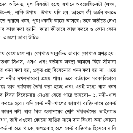
াদের অভিমত
,
মূল বিষয়টা হচ্ছে এখানে অবজেক্টিভসটা
(
লক্ষ্য
,
্দেশ্য
,
নাকি উপায়। উপায় যদি হয়
,
তাহলে কী অর্জন করতে
করতে পারলে খনন
,
পুনঃখননটা কাজে আসবে। তবে অতীতে দেখা
দীবান্ধব কাজ করা হয়নি। কারা কীভাবে কাজ করবে ও কোন কোন
য়
–
এগুলো ভাবা উচিত।
 বজায় রেখে চলে না। কোথাও সংকুচিত আবার কোথাও প্রশস্ত হয়।
,
তখন সিএস
,
এসএ এবং বর্তমান অবস্থা আমলে নিয়ে সীমানা
রে খনন করা হয়
,
প্রকৃত প্রস্থ বিবেচনায় খনন করা হয় না। এতে
ফলে নদীর দখলদারেরা প্রশ্রয় পায়। তবে বর্তমানে সরকারিভাবে
ছে তার তালিকা তৈরি করা হচ্ছে এবং এরই মধ্যে খাল খনন
যেসব বিষয় বিবেচনায় নেওয়া যেতে পারে তাহলো
–
১
.
নদী
–
খাল
ত করতে হবে। যদি কেউ নদী
–
খালের জায়গা ব্যক্তি নামে রেকর্ড
। কারণ নদী
–
খাল
–
বিল
–
জলাশয়ের শ্রেণি পরিবর্তনের আইনগত
জনগণ
,
তাই এগুলো কোনো ব্যক্তির নামে দান কিংবা অন্য কোনো
েকর্ড না হয়ে থাকে
,
জলপ্রবাহ হলে কেউ ব্যক্তিগত হিসেবে দাবি