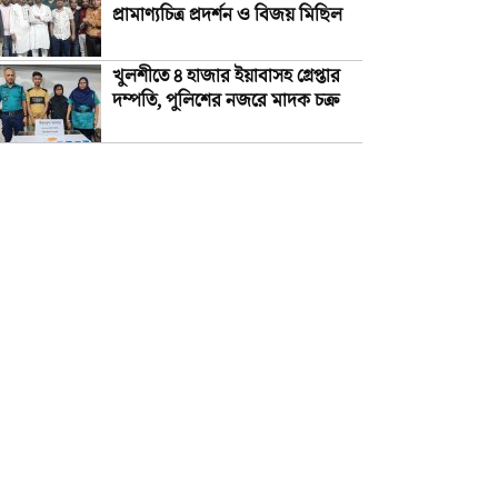
প্রামাণ্যচিত্র প্রদর্শন ও বিজয় মিছিল
খুলশীতে ৪ হাজার ইয়াবাসহ গ্রেপ্তার
দম্পতি, পুলিশের নজরে মাদক চক্র