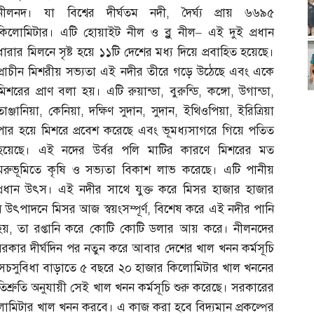
নীলনদ। যা বিশ্বের দীর্ঘতম নদী
,
দৈর্ঘ্য প্রায় ৬৬৯৫
কিলোমিটার। এটি হোয়াইট নীল ও ব্লু নীল
–
এই দুই প্রধান
ধারার মিলনে সৃষ্ট হয়ে ১১টি দেশের মধ্য দিয়ে প্রবাহিত হয়েছে।
প্রাচীন মিশরীয় সভ্যতা এই নদীর তীরে গড়ে উঠেছে এবং একে
মিশরের প্রাণ বলা হয়। এটি রুয়ান্ডা
,
বুরুন্ডি
,
কঙ্গো
,
উগান্ডা
,
তাঞ্জানিয়া
,
কেনিয়া
,
দক্ষিণ সুদান
,
সুদান
,
ইথিওপিয়া
,
ইরিত্রিয়া
পার হয়ে মিশরে প্রবেশ করেছে এবং ভূমধ্যসাগরে গিয়ে পতিত
হয়েছে। এই নদের উর্বর পলি মাটির কারণে মিশরের মত
মরুভূমিতে কৃষি ও সভ্যতা বিকাশ লাভ করেছে। এটি পানীয়
্রধান উৎস। এই নদীর সাথে যুক্ত করে মিসর হাজার হাজার
উৎপাদনে মিসর আজ স্বয়ংসম্পূর্ণ
,
বিশেষ করে এই নদীর পানি
হয়
,
তা রপ্তানি করে কোটি কোটি ডলার আয় করে। নীলনদের
সরকার দীর্ঘদিন পর নতুন করে আবার দেশের খাল খনন কর্মসূচি
 সেচসুবিধা বাড়াতে ৫ বছরে ২০ হাজার কিলোমিটার খাল খননের
শ্রুতি অনুযায়ী সেই খাল খনন কর্মসূচি শুরু করেছে। সরকারের
োমিটার খাল খনন করবে। এ কাজ করা হবে বিদ্যমান প্রকল্পের