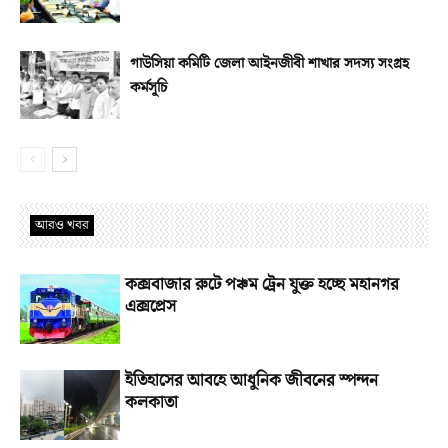
গাউসিয়া কমিটি জেলা আইনজীবী শাখার সদস্য সংগ্রহ
কর্মসূচি
আরও খবর
কক্সবাজার রুটে পঞ্চম ট্রেন যুক্ত হচ্ছে মহানগর
এক্সপ্রেস
ইতিহাসের আবহে আধুনিক জীবনের স্পন্দন
কলকাতা