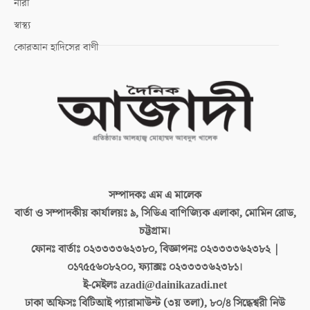
নারী
স্বাস্থ্য
কোরআন হাদিসের বাণী
সম্পাদকঃ
এম এ মালেক
বার্তা ও সম্পাদকীয় কার্যালয়ঃ
৯, সিডিএ বাণিজ্যিক এলাকা, মোমিন রোড,
চট্টগ্রাম।
ফোনঃ বার্তাঃ
০২৩৩৩৩৬২৩৮০, বিজ্ঞাপনঃ ০২৩৩৩৩৬২৩৮২ |
০১৭৫৫৬০৮২০০, ফ্যাক্সঃ ০২৩৩৩৩৬২৩৮১।
ই-মেইলঃ
azadi@dainikazadi.net
ঢাকা অফিসঃ
বিটিআই প্যারামাউন্ট (৩য় তলা), ৮০/৪ সিদ্ধেশ্বরী নিউ