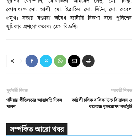
খুরশিদ কোম্পানি
,
মোফাজ্জল আহমেদ লেদু
,
মো
.
জিকু
,
কোষাধ্যক্ষ মো
.
আলী
,
মো
.
ইব্রাহিম
,
মো
.
লিটন
,
মো
.
রুবেল
প্রমুখ। সভায় বক্তারা অবৈধ ব্যাটারি রিকশা বন্ধে পুলিশের
ভূমিকার প্রশংসা করেন। প্রেস বিজ্ঞপ্তি।
পূর্ববর্তী নিবন্ধ
পরবর্তী নিবন্ধ
পটিয়ায় প্রীতিলতার আত্মাহুতি দিবস
কাট্টলী চসিক বালিকা উচ্চ বিদ্যালয় ও
পালন
কলেজে বৃক্ষরোপণ কর্মসূচি
সম্পর্কিত আরো খবর