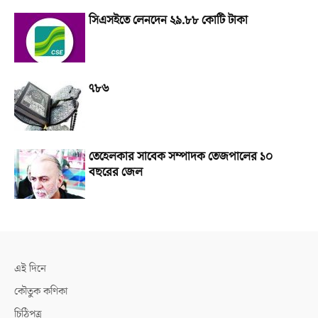
সিএসইতে লেনদেন ২৯.৮৮ কোটি টাকা
৭৮৬
তেহেলকার সাবেক সম্পাদক তেজপালের ১০
বছরের জেল
এই দিনে
কৌতুক কণিকা
চিঠিপত্র