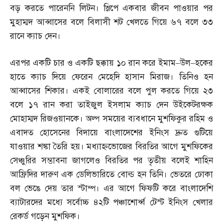
বড় করতে পারেননি লিটন। স্লিপে একবার জীবন পাওয়ার পর
মুহাম্মদ আব্বাসের বলে বিলাসী শট খেলতে গিয়ে ৬৭ বলে ৩৩
রানে ক্যাচ দেন।
এরপর একটি চার ও একটি ছক্কায় ১০ রান করে ইমাম
–
উল
–
হকের
হাতে ক্যাচ দিয়ে ফেরেন মেহেদি হাসান মিরাজ। তিনিও হন
আব্বাসের শিকার। একই বোলারের বলে পুল করতে গিয়ে ২৩
বলে ১৭ রান করা তাইজুল ইসলাম ক্যাচ দেন উইকেটরক্ষক
মোহাম্মদ রিজওয়ানকে। অল্প সময়ের ব্যবধানে মুশফিকুর রহিম ও
এবাদত হোসেনের বিদায়ে বাংলাদেশের ইনিংস দ্রুত গুটিয়ে
যাওয়ার শঙ্কা তৈরি হয়। মধ্যাহ্নভোজের বিরতির আগে মুশফিকের
সেঞ্চুরির সম্ভাবনা জাগলেও বিরতির পর তৃতীয় বলেই শাহিন
আফ্রিদির দারুণ এক ডেলিভারিতে বোল্ড হন তিনি। ভেতরে ঢোকা
বল ভেঙে দেয় তার স্টাম্প। এর আগে ফিফটি করে বাংলাদেশি
ব্যাটারদের মধ্যে সর্বোচ্চ ৪২টি পঞ্চাশোর্ধ্ব টেস্ট ইনিংস খেলার
রেকর্ড গড়েন মুশফিক।