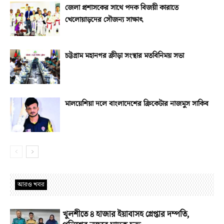
জেলা প্রশাসকের সাথে পদক বিজয়ী কারাতে
খেলোয়াড়দের সৌজন্য সাক্ষাৎ
চট্টগ্রাম মহানগর ক্রীড়া সংস্থার মতবিনিময় সভা
মালয়েশিয়া দলে বাংলাদেশের ক্রিকেটার নাজমুস সাকিব
আরও খবর
খুলশীতে ৪ হাজার ইয়াবাসহ গ্রেপ্তার দম্পতি,