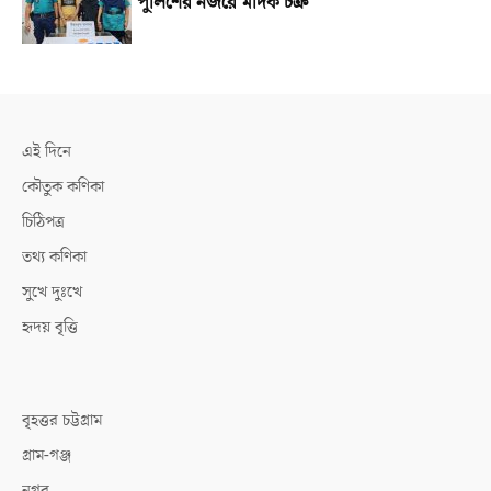
পুলিশের নজরে মাদক চক্র
এই দিনে
কৌতুক কণিকা
চিঠিপত্র
তথ্য কণিকা
সুখে দুঃখে
হৃদয় বৃত্তি
বৃহত্তর চট্টগ্রাম
গ্রাম-গঞ্জ
নগর