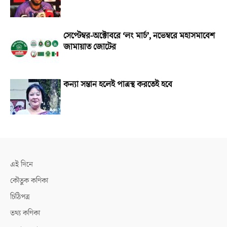
সেপ্টেম্বর-অক্টোবরে ‘লং মার্চ’, নভেম্বরে মহাসমাবেশ
জামায়াত জোটের
কন্যা সন্তান হলেই পাত্রস্থ করতেই হবে
এই দিনে
কৌতুক কণিকা
চিঠিপত্র
তথ্য কণিকা