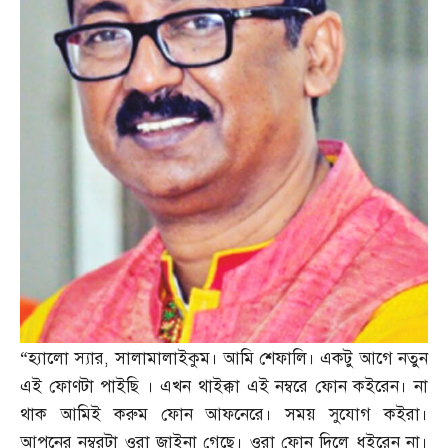
“
হ্যালো স্যার
,
সালামালাইকুম। আমি শেফালি। একটু আগে নতুন
এই ফোণটা পাইছি । এখন থাইক্কা এই নম্বরে ফোন কইরেন। না
থাক আমিই করুম ফোন আফনেরে। সময় সুযোগ কইরা।
আপনের নম্বরটা ওরা জাইনা গেছে। ওরা ফোন দিলে ধইরেন না।