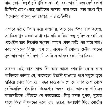
নাহ
,
কোন কিছুই চুরি টুরি করে নাই। বরং তার নিজের বেশীরভাগ
জিনিসই রেখে গেছে আমিনের বাসায়
,
তার রুমে। যার মধ্যে ছিল
ঐ সোনার কানের দুল জোড়া
,
আর চেইনটা।
এভাবে হঠাৎ উধাও হয়ে যাওয়ায়
,
বাসেতের উপর রাগ হলেও
,
তা নিয়ে খুব একটা মাথা ঘামায়নি আমিন। শুধু পুলিশকে জানিয়ে
রেখেছিল তার নিখোঁজ সংবাদ। কারণ কোন ক্ষতি তো করে নাই।
বরং আমিনের বিশ্বাস ছিল যে
,
বাসেত ঐ সোনার চেইন
,
কানের
দুল আর তার জিনিসপত্র নিতে ফিরে আসবে কোনদিন নিশ্চয়
!
তারপর এই মাস সাত কি আট আগে শেফালি ফোন করে
আমিনকে জানায় যে
,
বাসেতের ইতালি যাওয়ার পথে সমুদ্রে ডুবে
হারিয়ে গেছে চিরতরে। বছর চারেক আগে সে নাকি দেশ থেকে
বেড়িয়েছিল ইতালির উদ্দেশ্যে। অথচ হায়
!
আদমব্যাপারিদের
কারাসজিতে পৌঁছেছে সে কায়রোতে। কিন্তু অদম্য যুবক
,
সুয়েজ
খালে কিম্বা নীলনদের জলে তার স্বপ্নের
,
জলাঞ্জলি দিতে মোটেও