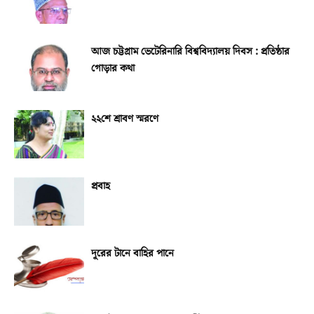
আজ চট্টগ্রাম ভেটেরিনারি বিশ্ববিদ্যালয় দিবস : প্রতিষ্ঠার
গোড়ার কথা
২২শে শ্রাবণ স্মরণে
প্রবাহ
দূরের টানে বাহির পানে