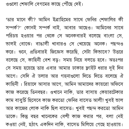
ওগুলো শেফালি বেগমের কাছে পৌঁছে দেই।
‘
তার মানে কী
?
আমিন ইব্রাহিমের সাথে ফেনির শেফালির কী
সম্পর্ক
?’
কোনই সম্পর্ক নাই
,
আবার আছেও। আমিনের সাথে
পরিচয় হওয়ার পর থেকে সে অনেকবারই বলেছে বাংলা সে
,
ভালই বোঝে। বাঙালী খাবারও সে খেয়েছে অনেক। পছন্দও
করে। শুনে
,
প্রতিবারই জিজ্ঞেস করেছি
,
সেটা কিভাবে
?
উত্তরে
বলেছে সে
,
কাহিনী বেশ বড়। সময় নিয়ে বলতে হবে। অতঃপর
সে সময় হয়েছে তার এবার আমার ঢাকার ফ্লাইট ধরার দুই দিন
আগে। সেদি ঐ ডলার আর গহনাগুলো দিতে দিতে বলেছে ঐ
কাহিনী । রিয়াদে আসার আগে
,
আমিন আমাদের কায়রো অফিসে
কাজ করেছে তিনবছর। ওখানে নাকি
,
তার বাসায় কেয়ারটেকার
কাম বাবুর্চি হিসেবে কাজ করতো ফেনির বাসেত আলী
!
খুবই ভাল
আর কাজের লোক নাকি ছিল বাসেত। খুবই পছন্দ করতো আমিন
তাকে। কিন্তু বছর খানেকের বেশী কাজ করার পর
,
বলা নেই
কওয়া নেই
,
হঠাৎ একদিন নাকি
,
বাসেত মিলিয়ে গেছে হাওয়ায়।