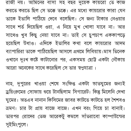
রাজী নয়। আমিনের বাসা সহ বছর দুয়েক কায়রো তে কাজ
করতে করতে ছিল সে তক্কে তক্কে। এর মধ্যে কায়রোর কারা যেন
তাকে ইতালি পাঠিয়ে দেবে বলেছিল। সে জন্য টাকার নেওয়ার
সাথে শর্ত দিয়েছিল ওরা
,
এ নিয়ে মুখ খোলা যাবে না। আর
সাথেও খুব কিছু নেয়া যাবে না। তাই সে চুপচাপ এককাপড়ে
হয়েছিল উধাও। এদিকে ইতালির কথা বলে কায়রোর আদম
ব্যাপারিরা তাকে পাঠিয়েছিল আসলে প্রথমে লিবিয়ায়।মাস তিনেক
ওখানে দুঃখ কষ্টে কাটানোর পর
,
একসময় ছোট্ট একটা নৌকায়
আরো অনেকের সাথে করেছিল সে তার স্বপ্নযাত্রা ।
নাহ
,
দুপুরের খাওয়া শেষে সংক্ষিপ্ত একটা ভাতঘুমের জন্যই
ড্রয়িংরুমের সোফায় শুয়ে টানছিলাম সিগারেট। কিন্তু মিলেনি দেখা
ঘুমের। অতএব নানান কিসিমের জাবর কাটতে কাটতে হল শৈশবও
ভ্রমণ। চার টা প্রায় বাজে বাজে। এখন বরং গিয়ে চা বানাই।
তারপর রোদের তেজ আরেকটু কমলে সাঁতরাবো কাম্পাউন্ডের
সুইমিংপুলে।