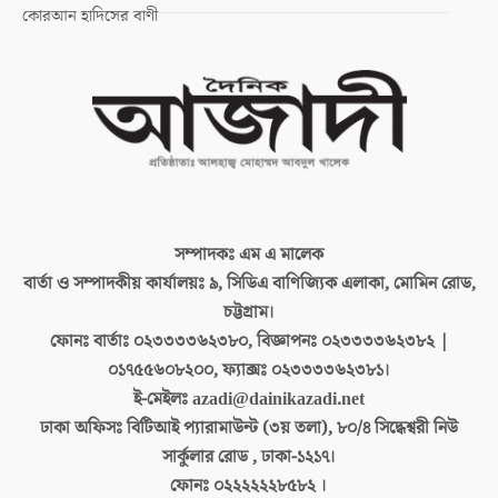
কোরআন হাদিসের বাণী
সম্পাদকঃ
এম এ মালেক
বার্তা ও সম্পাদকীয় কার্যালয়ঃ
৯, সিডিএ বাণিজ্যিক এলাকা, মোমিন রোড,
চট্টগ্রাম।
ফোনঃ বার্তাঃ
০২৩৩৩৩৬২৩৮০, বিজ্ঞাপনঃ ০২৩৩৩৩৬২৩৮২ |
০১৭৫৫৬০৮২০০, ফ্যাক্সঃ ০২৩৩৩৩৬২৩৮১।
ই-মেইলঃ
azadi@dainikazadi.net
ঢাকা অফিসঃ
বিটিআই প্যারামাউন্ট (৩য় তলা), ৮০/৪ সিদ্ধেশ্বরী নিউ
সার্কুলার রোড , ঢাকা-১২১৭।
ফোনঃ
০২২২২২২৮৫৮২ ।