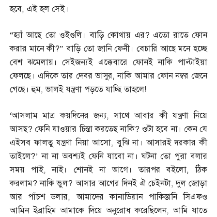
হবে
,
এই হল সেই।
“
হ্যাঁ আছে তো ওইগুলি। বাড়ি কোথায় এর
?
এতো রাতে ফোন
করার মানে কী
?”
বাড়ি তো জানি ফেনী। বেচারি আছে মনে হচ্ছে
বেশ ঝমেলায়। সেইজন্যই এক্কেবারে ফোনই নাকি পাল্টাইয়া
ফেলছে। এদিকে তার দেবর ভাসুর
,
নাকি আমার ফোন নম্বর জেনে
গেছে। হুম
,
ভালই যন্ত্রণা পড়তে যাচ্ছি তাহলে
!
‘
আসলাম মাত্র কয়দিনের জন্য
,
সাথে আবার কী যন্ত্রণা নিয়ে
আসছ
?
ফেনি যাওয়ার চিন্তা করতেছ নাকি
?
ওটা হবে না। কেন যে
এইসব ফালতু যন্ত্রণা নিয়া আসো
,
বুঝি না। আসারই দরকার কী
তাইলে
?’
না না অবশ্যই ফেনি যাবো না। ঘটনা তো পুরা বলার
সময় পাই
,
নাই। শোনই না আগে। তারপর বইলো
,
ঠিক
করলাম
?
নাকি ভুল
?
আসার আগের দিনই ঐ চেইনটা
,
দুল জোড়া
আর পাঁচশ ডলার
,
আমাদের কানাডিয়ান পাকিস্তানি সিএফও
আমিন ইব্রাহিম আমাকে দিয়ে অনুরোধ করেছিলেন
,
আমি যাতে