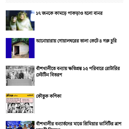
১৭ জনকে কামড়ে পাকড়াও হলো বানর
আনোয়ারায় গোয়ালঘরের তালা কেটে ৪ গরু চুরি
বাঁশখালীতে বন্যায় ক্ষতিগ্রস্ত ১৫ পরিবারে রোটারির
ঢেউটিন বিতরণ
কৌতুক কণিকা
বাঁশখালীর বন্যার্তদের মাঝে প্রিমিয়ার ভার্সিটির ত্রাণ