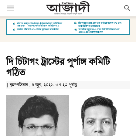
দি চিটাগং ট্রাস্টের পূর্ণাঙ্গ কমিটি
গঠিত
| বৃহস্পতিবার , ৪ জুন, ২০২৬ at ৭:২৩ পূর্বাহ্ণ