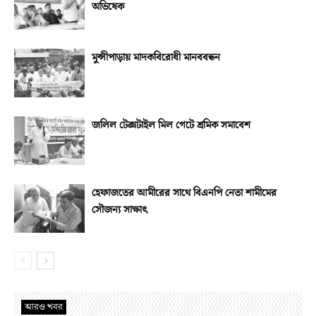
অভিষেক
মুন্সীপাড়ায় মাদকবিরোধী মানববন্ধন
জলিল টেক্সটাইল মিল গেটে শ্রমিক সমাবেশ
হেফাজতের আমীরের সাথে বিএনপি নেতা শামীমের
সৌজন্য সাক্ষাৎ
আরও খবর