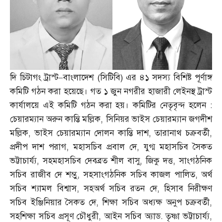
দি চিটাগং ট্রাস্ট
–
বাংলাদেশ
(
সিটিবি
)
এর ৪১ সদস্য বিশিষ্ট পূর্ণাঙ্গ
কমিটি গঠন করা হয়েছে। গত ১ জুন নগরীর হাজারী লেইনস্থ ট্রাস্ট
কার্যালয়ে এই কমিটি গঠন করা হয়। কমিটির নেতৃবৃন্দ হলেন
:
চেয়ারম্যান অরুন কান্তি মল্লিক
,
সিনিয়র ভাইস চেয়ারম্যান জগদীশ
মল্লিক
,
ভাইস চেয়ারম্যান দোলন কান্তি দাশ
,
তারানাথ চক্রবর্তী
,
প্রদীপ দাশ পরাগ
,
মহাসচিব প্রবাল দে
,
যুগ্ম মহাসচিব সৈকত
ভট্টাচার্য্য
,
সহমহাসচিব দেবব্রত শীল বাসু
,
জিকু দত্ত
,
সাংগঠনিক
সচিব রাজীব দে শম্ভু
,
সহসাংগঠনিক সচিব কাজল পালিত
,
অর্থ
সচিব শ্যামল বিশ্বাস
,
সহঅর্থ সচিব রতন দে
,
হিসাব নিরীক্ষণ
সচিব ইঞ্জিনিয়ার সৈকত দে
,
শিক্ষা সচিব অধ্যক্ষ অনুপ চক্রবর্তী
,
সহশিক্ষা সচিব প্রসূণ চৌধুরী
,
আইন সচিব অ্যাড
.
তৃষ্ণা ভট্টাচার্য্য
,