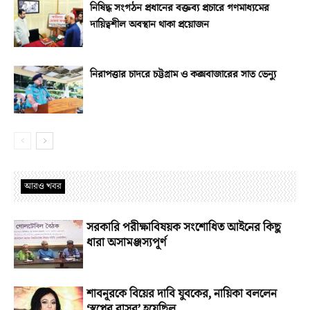
নিষিদ্ধ সংগঠন প্রধানের বক্তব্য প্রচারে গণমাধ্যমের
দায়িত্বশীল অবস্থান থাকা প্রয়োজন
নিরাপত্তার চাদরে চট্টগ্রাম ও কক্সবাজারের সাত ভেন্যু
আরও খবর
সরকারি পরীক্ষাবিষয়ক সংশোধিত আইনের কিছু
ধারা অসামঞ্জস্যপূর্ণ
শাবনূরকে বিয়ের দাবি যুবকের, নায়িকা বললেন
‘স্বপ্নের বাসর’ হয়েছিল