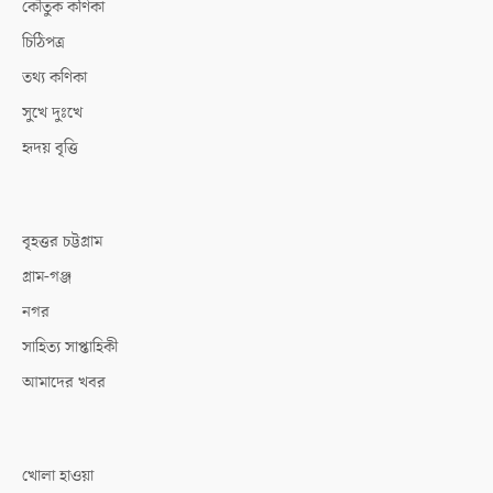
কৌতুক কণিকা
চিঠিপত্র
তথ্য কণিকা
সুখে দুঃখে
হৃদয় বৃত্তি
বৃহত্তর চট্টগ্রাম
গ্রাম-গঞ্জ
নগর
সাহিত্য সাপ্তাহিকী
আমাদের খবর
খোলা হাওয়া