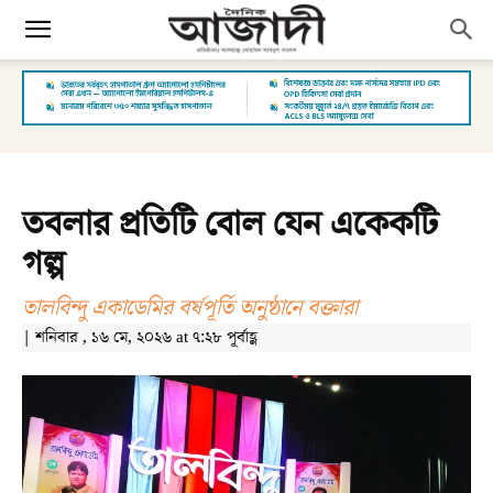
তবলার প্রতিটি বোল যেন একেকটি
গল্প
তালবিন্দু একাডেমির বর্ষপূর্তি অনুষ্ঠানে বক্তারা
| শনিবার , ১৬ মে, ২০২৬ at ৭:২৮ পূর্বাহ্ণ