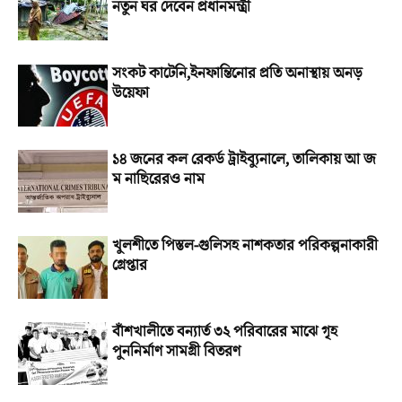
নতুন ঘর দেবেন প্রধানমন্ত্রী
সংকট কাটেনি,ইনফান্তিনোর প্রতি অনাস্থায় অনড়
উয়েফা
১৪ জনের কল রেকর্ড ট্রাইব্যুনালে, তালিকায় আ জ
ম নাছিরেরও নাম
খুলশীতে পিস্তল-গুলিসহ নাশকতার পরিকল্পনাকারী
গ্রেপ্তার
বাঁশখালীতে বন্যার্ত ৩২ পরিবারের মাঝে গৃহ
পুননির্মাণ সামগ্রী বিতরণ