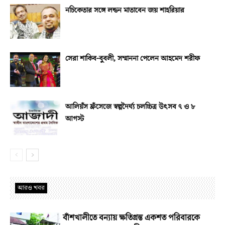
নচিকেতার সঙ্গে লন্ডন মাতাবেন জয় শাহরিয়ার
সেরা শাকিব-বুবলী, সম্মাননা পেলেন আহমেদ শরীফ
আলিয়ঁস ফ্রঁসেজে স্বল্পদৈর্ঘ্য চলচ্চিত্র উৎসব ৭ ও ৮
আগস্ট
আরও খবর
বাঁশখালীতে বন্যায় ক্ষতিগ্রস্ত একশত পরিবারকে