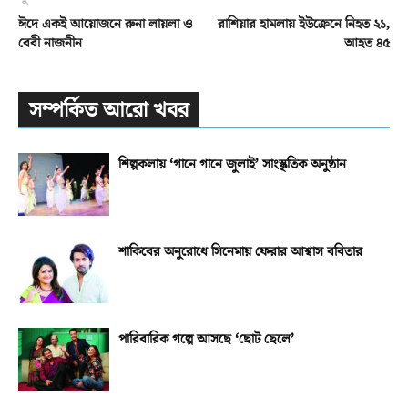
ঈদে একই আয়োজনে রুনা লায়লা ও
রাশিয়ার হামলায় ইউক্রেনে নিহত ২১,
বেবী নাজনীন
আহত ৪৫
সম্পর্কিত আরো খবর
শিল্পকলায় ‘গানে গানে জুলাই’ সাংস্কৃতিক অনুষ্ঠান
শাকিবের অনুরোধে সিনেমায় ফেরার আশ্বাস ববিতার
পারিবারিক গল্পে আসছে ‘ছোট ছেলে’