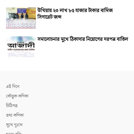
উখিয়ায় ২৩ লাখ ৮৫ হাজার টাকার বার্মিজ
সিগারেট জব্দ
সমালোচনার মুখে ঠিকাদার নিয়োগের দরপত্র বাতিল
এই দিনে
কৌতুক কণিকা
চিঠিপত্র
তথ্য কণিকা
সুখে দুঃখে