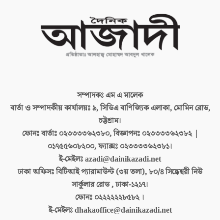
সম্পাদকঃ
এম এ মালেক
বার্তা ও সম্পাদকীয় কার্যালয়ঃ
৯, সিডিএ বাণিজ্যিক এলাকা, মোমিন রোড,
চট্টগ্রাম।
ফোনঃ বার্তাঃ
০২৩৩৩৩৬২৩৮০, বিজ্ঞাপনঃ ০২৩৩৩৩৬২৩৮২ |
০১৭৫৫৬০৮২০০, ফ্যাক্সঃ ০২৩৩৩৩৬২৩৮১।
ই-মেইলঃ
azadi@dainikazadi.net
ঢাকা অফিসঃ
বিটিআই প্যারামাউন্ট (৩য় তলা), ৮০/৪ সিদ্ধেশ্বরী নিউ
সার্কুলার রোড , ঢাকা-১২১৭।
ফোনঃ
০২২২২২২৮৫৮২ ।
ই-মেইলঃ
dhakaoffice@dainikazadi.net