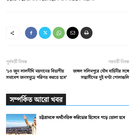
পূর্ববর্তী নিবন্ধ
পরবর্তী নিবন্ধ
‘১৩ জুন লালদীঘি ময়দানের বিভাগীয়
জঙ্গল সলিমপুরে যৌথ বাহিনীর সঙ্গে
সমাবেশ জনসমুদ্রে পরিণত করতে হবে’
সন্ত্রাসীদের দুই ঘণ্টা গোলাগুলি
সম্পর্কিত আরো খবর
চট্টগ্রামকে অর্থনৈতিক করিডোর হিসেবে গড়ে তোলা হবে