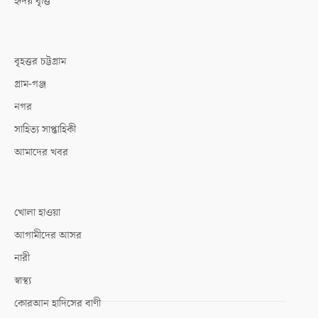
হৃদয় বৃত্তি
বৃহত্তর চট্টগ্রাম
গ্রাম-গঞ্জ
নগর
সাহিত্য সাপ্তাহিকী
আমাদের খবর
খোলা হাওয়া
আগামীদের আসর
নারী
স্বাস্থ্য
কোরআন হাদিসের বাণী