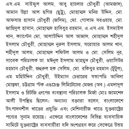
এস
.
এম
.
সাইফুল আলম
,
আবু হায়দার চৌধুরী
(
আমজাদ
),
আমান উল্লা আল ছগির
(
ছুট্টু
),
মোহাম্মদ মনির উদ্দিন
,
মো
.
আফসার হাসান চৌধুরী
(
জসিম
),
মো
.
গোলাম সরওয়ার
,
মো
.
জাহিদুল হাসান
,
মোহাম্মদ হাবিবুর রহমান
,
এ
.
এস
.
এম
.
ইসমাইল
খান
,
ক্যাপ্টেন মো
,
আলাউদ্দিন আল আজাদ
,
মোহাম্মদ শহীদুল
ইসলাম চৌধুরী
,
মোহাম্মদ নুরুল ইসলাম
,
সরোয়ার আলম খান
,
শহীদুল আলম
,
মোহাম্মদ শফিউল আলম ও মো
.
সেলিম নুর
,
সাবেক পরিচালক ডা
.
মঈনুল ইসলাম মাহমুদ চৌধুরী
,
ওয়াসিউর
রহমান চৌধুরী
,
জহুরুল হক সেলিম
,
মো
.
রকিবুর রহমান
(
টুটুল
),
এম মহিউদ্দিন চৌধুরী
,
উইম্যান চেম্বারের সভাপতি আবিদা
মোস্তফা
,
চট্টগ্রাম স্টক এঙচেঞ্জ লিমিটেডের মেজর
(
অব
.)
এমদাদুল
ইসলাম ও রিটজি গ্রুপের ব্যবস্থানা পরিচালক মির্জা মোঃ জামশেদ
আলী উপস্থিত ছিলেন। অন্যান্য বক্তারা বলেন
,
বাংলাদেশে
উৎপাদনশীল খাতের প্রযুক্তি এবং মেশিনারীজ খাতে যুক্তরাষ্ট্রের
পণ্যের সুনাম রয়েছে। এক্ষেত্রে বাংলাদেশের বিভিন্ন ব্যবসায়িক
সামিটে যুক্তরাষ্ট্রের ব্যবসায়ীরা যদি অংশগ্রহণ করে সেক্ষেত্রে উভয়