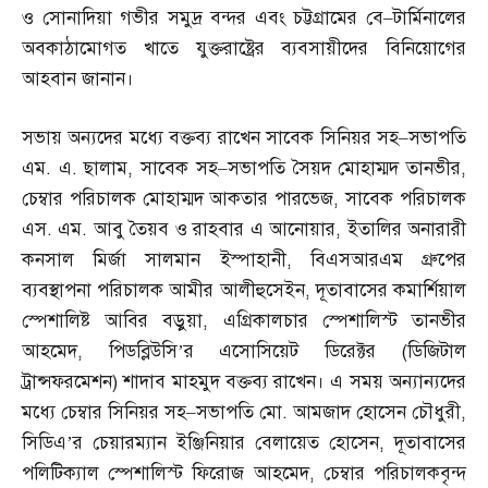
ও সোনাদিয়া গভীর সমুদ্র বন্দর এবং চট্টগ্রামের বে
–
টার্মিনালের
অবকাঠামোগত খাতে যুক্তরাষ্ট্রের ব্যবসায়ীদের বিনিয়োগের
আহবান জানান।
সভায় অন্যদের মধ্যে বক্তব্য রাখেন সাবেক সিনিয়র সহ
–
সভাপতি
এম
.
এ
.
ছালাম
,
সাবেক সহ
–
সভাপতি সৈয়দ মোহাম্মদ তানভীর
,
চেম্বার পরিচালক মোহাম্মদ আকতার পারভেজ
,
সাবেক পরিচালক
এস
.
এম
.
আবু তৈয়ব ও রাহবার এ আনোয়ার
,
ইতালির অনারারী
কনসাল মির্জা সালমান ইস্পাহানী
,
বিএসআরএম গ্রুপের
ব্যবস্থাপনা পরিচালক আমীর আলীহুসেইন
,
দূতাবাসের কমার্শিয়াল
স্পেশালিষ্ট আবির বড়ুয়া
,
এগ্রিকালচার স্পেশালিস্ট তানভীর
আহমেদ
,
পিডব্লিউসি’র এসোসিয়েট ডিরেক্টর
(
ডিজিটাল
ট্রান্সফরমেশন
)
শাদাব মাহমুদ বক্তব্য রাখেন। এ সময় অন্যান্যদের
মধ্যে চেম্বার সিনিয়র সহ
–
সভাপতি মো
.
আমজাদ হোসেন চৌধুরী
,
সিডিএ’র চেয়ারম্যান ইঞ্জিনিয়ার বেলায়েত হোসেন
,
দূতাবাসের
পলিটিক্যাল স্পেশালিস্ট ফিরোজ আহমেদ
,
চেম্বার পরিচালকবৃন্দ