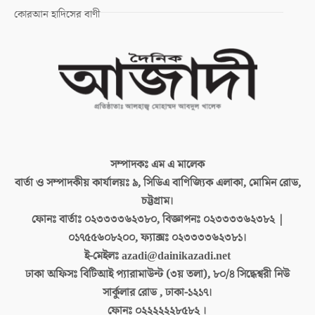
কোরআন হাদিসের বাণী
সম্পাদকঃ
এম এ মালেক
বার্তা ও সম্পাদকীয় কার্যালয়ঃ
৯, সিডিএ বাণিজ্যিক এলাকা, মোমিন রোড,
চট্টগ্রাম।
ফোনঃ বার্তাঃ
০২৩৩৩৩৬২৩৮০, বিজ্ঞাপনঃ ০২৩৩৩৩৬২৩৮২ |
০১৭৫৫৬০৮২০০, ফ্যাক্সঃ ০২৩৩৩৩৬২৩৮১।
ই-মেইলঃ
azadi@dainikazadi.net
ঢাকা অফিসঃ
বিটিআই প্যারামাউন্ট (৩য় তলা), ৮০/৪ সিদ্ধেশ্বরী নিউ
সার্কুলার রোড , ঢাকা-১২১৭।
ফোনঃ
০২২২২২২৮৫৮২ ।