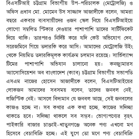
বিএসটিআই চট্টগ্রাম বিভাগীয় উপ
–
পরিচালক
(
মেট্রোলজি
)
ও
অফিস প্রধান মো
.
মোমেন উস সাজ্জাদ আজাদীকে বলেন
,
আমরা
বছরে একবার ব্যবসায়ীদের ওজন স্কেল নিয়ে বিএসটিআইয়ে
লোগো সম্বলিত স্টিকার দেওয়ার পাশাপাশি তাদের সার্টিফিকেট
দিয়ে থাকি। তারপরও নির্দিষ্ট করে যদি কেউ অভিযোগ দেন
,
সরেজমিনে গিয়ে তদারকি করে আসি। আমাদের মেট্রোলজি উইং
থেকে নিয়মিত তদারকিমূলক কার্যক্রম চলমান রয়েছে। সার্ভিল্যান্স
টিমের পাশাপাশি অভিযান চালানো হয়। কনজ্যুমারস
অ্যাসোসিয়েশন অব বাংলাদেশ
(
ক্যাব
)
চট্টগ্রাম বিভাগীয় সভাপতি
এসএম নাজের হোসেন আজাদীকে বলেন
,
বিএসটিআইয়ের
লোকজন আমাদের সবসময় বলেন
,
তাদের জনবল নেই
,
লজিস্টিক নেই। আসলে বিদ্যমান যে জনবল আছে
,
সেই জনবলের
কাজও হচ্ছে না। সব কথার এক কথা হচ্ছে
,
কাজের সদিচ্ছা
থাকতে হবে। সদিচ্ছা থাকলে সব সম্ভব। ভোগ্যপণ্যের বৃহৎ
পাইকারি বাজার চাক্তাই
–
খাতুনগঞ্জে অনেক পণ্য এখনো মণ
হিসেবে বেচাবিক্রি হচ্ছে। এই যুগে তো মণে পণ্য বেচাবিক্রি