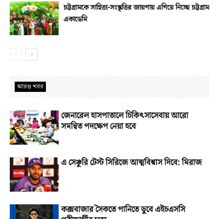
চট্টগ্রামকে সাহিত্য-সংস্কৃতির জায়গায় এগিয়ে নিচ্ছে চট্টগ্রাম
একাডেমি
আরও খবর
জেনারেল হাসপাতালে চিকিৎসাসেবায় আরো
সমন্বিত পদক্ষেপ নেয়া হবে
এ সেঞ্চুরি টেস্ট সিরিজে আত্মবিশ্বাস দিবে: মিরাজ
কক্সবাজার সৈকতে পানিতে ডুবে এইচএসসি