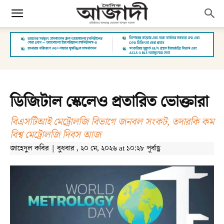
ডিজিটাল স্কেলেও প্রতারিত ভোক্তারা
বিএসটিআই মেট্রোলজি বিভাগে জনবল সংকট, তদারকি কম
বিশ্ব মেট্রোলজি দিবস আজ
জাহেদুল কবির | বুধবার , ২০ মে, ২০২৬ at ১০:২৮ পূর্বাহ্ণ