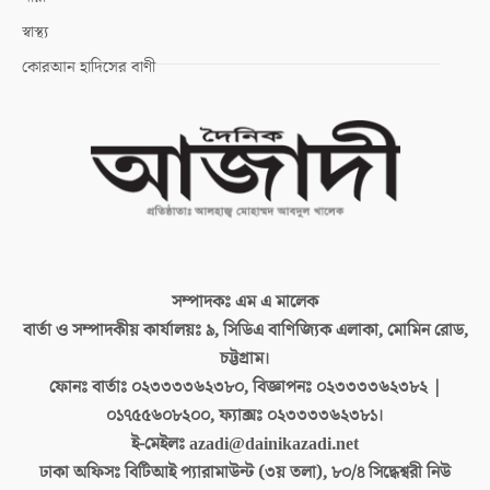
স্বাস্থ্য
কোরআন হাদিসের বাণী
সম্পাদকঃ
এম এ মালেক
বার্তা ও সম্পাদকীয় কার্যালয়ঃ
৯, সিডিএ বাণিজ্যিক এলাকা, মোমিন রোড,
চট্টগ্রাম।
ফোনঃ বার্তাঃ
০২৩৩৩৩৬২৩৮০, বিজ্ঞাপনঃ ০২৩৩৩৩৬২৩৮২ |
০১৭৫৫৬০৮২০০, ফ্যাক্সঃ ০২৩৩৩৩৬২৩৮১।
ই-মেইলঃ
azadi@dainikazadi.net
ঢাকা অফিসঃ
বিটিআই প্যারামাউন্ট (৩য় তলা), ৮০/৪ সিদ্ধেশ্বরী নিউ