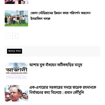
জেলা স্টেডিয়ামের উন্নয়ন কাজ পরিদর্শন করলেন
ইসরাফিল খসরু
আরও খবর
আশায় বুক বাঁধছেন ফটিকছড়ির মানুষ
এক-এগারোর সরকারের সময়ে তারেক রহমানকে
নির্যাতনের তথ্য মিলেছে : প্রধান কৌঁসুলি