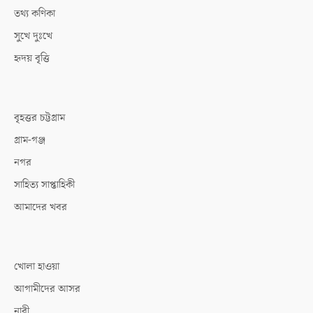
তথ্য কণিকা
সুখে দুঃখে
হৃদয় বৃত্তি
বৃহত্তর চট্টগ্রাম
গ্রাম-গঞ্জ
নগর
সাহিত্য সাপ্তাহিকী
আমাদের খবর
খোলা হাওয়া
আগামীদের আসর
নারী