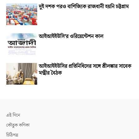
দুই দশক পরও বাণিজ্যিক রাজধানী হয়নি চট্টগ্রাম
আইআইইউসি’র ওরিয়েন্টেশন কাল
আইআইইউসির প্রতিনিধিদের সঙ্গে শ্রীলঙ্কার সাবেক
মন্ত্রীর বৈঠক
এই দিনে
কৌতুক কণিকা
চিঠিপত্র