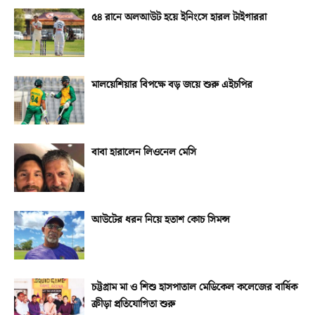
৫৪ রানে অলআউট হয়ে ইনিংসে হারল টাইগাররা
মালয়েশিয়ার বিপক্ষে বড় জয়ে শুরু এইচপির
বাবা হারালেন লিওনেল মেসি
আউটের ধরন নিয়ে হতাশ কোচ সিমন্স
চট্টগ্রাম মা ও শিশু হাসপাতাল মেডিকেল কলেজের বার্ষিক
ক্রীড়া প্রতিযোগিতা শুরু