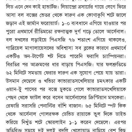
লিড এনে দেন কাই হাভার্টজ। লিয়ান্দ্রো ত্রসার্ডের গায়ে লেগে ফিরে
আসা বল বক্সের ভেতর থেকে দারুণ এক কোণাকুণি শটে জালে
জড়ান এই জার্মান ফরোয়ার্ড। ১
–
০ ব্যবধানে এগিয়ে যাওয়ার পর
পুরো প্রথমার্ধে রীতিমতো রক্ষণাত্মক দুর্গ গড়ে তোলে আর্সেনাল।
বল দখলের লড়াইয়ে পিএসজি ৭৬ শতাংশ এগিয়ে থাকলেও
,
গাব্রিয়েল মাগালায়েসদের অবিশ্বাস্য সব ব্লকের কারণে প্রথমার্ধে
একটিও অন
–
টার্গেট শট নিতে পারেনি ফরাসি চ্যাম্পিয়নরা।
বিরতির পর আক্রমণের ধার বাড়ায় পিএসজি। যার ফলশ্রুতিতে
৬২ মিনিটে সমতায় ফেরার দারুণ এক সুযোগ পেয়ে যায় তারা।
উসমান দেম্বেলে ও খভিচা কাভারাতসখেলিয়ার চমৎকার একটি
ওয়ান
–
টু পাসের পর বক্সে ঢুকতে গেলে কাভারাতসখেলিয়াকে
পেছন থেকে ফাউল করে বসেন আর্সেনালের ক্রিস্টিয়ান মসকেরা।
রেফারি সরাসরি পেনাল্টির বাঁশি বাজান। ৬৫ মিনিটে স্পট কিক
থেকে আর্সেনাল গোলরক্ষক ডেভিড রায়াকে ভুল দিকে ডাইভ
করিয়ে নিখুঁত শটে স্কোরলাইন ১
–
১ করেন দেম্বেলে। এরপর
অতিরিক্ত সময়ে দুই দলই বদলি খেলোয়াড় নামিয়ে বেশ কিছু