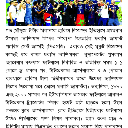
গত মৌসুমে ইন্টার মিলানকে হারিয়ে নিজেদের ইতিহাসে প্রথমবার
উয়েফা চ্যাম্পিয়ন্স লিগের শিরোপা জিতেছিল ফরাসি জায়ান্ট
প্যারিস সেন্ট জার্মেই
(
পিএসজি
)
। এবারও সেই মুকুট নিজেদের
কাছেই ধরে রাখল ফরাসি চ্যাম্পিয়নরা। বুদাপেস্টের পুসকাস
অ্যারেনায় রুদ্ধশ্বাস ফাইনালে নির্ধারিত ও অতিরিক্ত সময় ১
–
১
গোলে ড্র থাকার পর
,
টাইব্রেকারে আর্সেনালকে ৪
–
৩ গোলের
ব্যবধানে হারিয়ে টানা দ্বিতীয়বারের মতো উয়েফা চ্যাম্পিয়ন্স
লিগের শিরোপা ঘরে তোলে ফরাসি জায়ান্টরা। অন্যদিকে
,
১৯৮০
এবং ২০০০ সালের পর ইউরোপিয়ান আসরের ফাইনালে আবারও
টাইব্রেকার
–
ট্র্যাজেডির শিকার হয়েই মাঠ ছাড়তে হলো উত্তর
লন্ডনের ক্লাব আর্সেনালকে। ক্লাব ইতিহাসে দ্বিতীয়বার ফাইনালে
উঠেও দীর্ঘশ্বাসের গল্প লিখল গানাররা। ম্যাচ শুরুর মাত্র ৬
মিনিটের মাথায় পিএসজির রক্ষণের ভুলের সুযোগ নিয়ে গানারদের