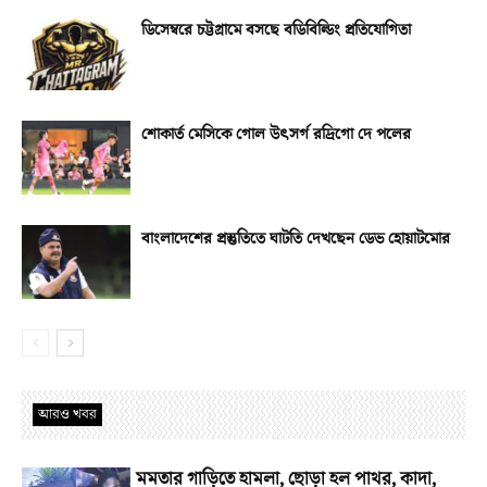
ডিসেম্বরে চট্টগ্রামে বসছে বডিবিল্ডিং প্রতিযোগিতা
শোকার্ত মেসিকে গোল উৎসর্গ রদ্রিগো দে পলের
বাংলাদেশের প্রস্তুতিতে ঘাটতি দেখছেন ডেভ হোয়াটমোর
আরও খবর
মমতার গাড়িতে হামলা, ছোড়া হল পাথর, কাদা,