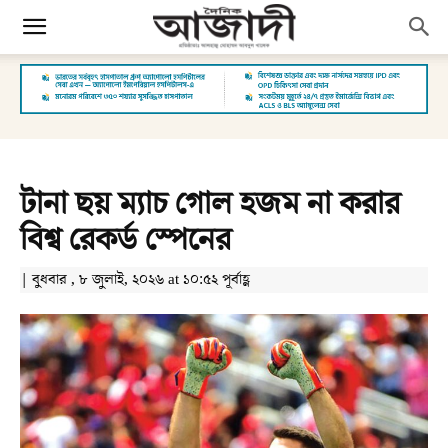
টানা ছয় ম্যাচ গোল হজম না করার
বিশ্ব রেকর্ড স্পেনের
| বুধবার , ৮ জুলাই, ২০২৬ at ১০:৫২ পূর্বাহ্ণ