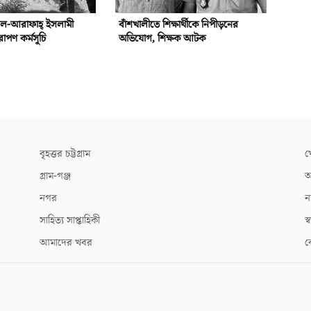
আল-আরাফাহ্‌ ইসলামী
বাঁশখালীতে শিক্ষার্থীকে নিপীড়নের
রোপণ কর্মসূচি
অভিযোগ, শিক্ষক আটক
বৃহত্তর চট্টগ্রাম
খ
গ্রাম-গঞ্জ
আ
নগর
ন
সাহিত্য সাপ্তাহিকী
স্ব
আমাদের খবর
ক