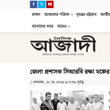
প্রচ্ছদ
আজকের পত্রিকা
বৃহত্তর চট্টগ্রাম
জাতীয়
আমাদের খবর
আরও
দৈনিক
আজাদী
জেলা প্রশাসক সিআরবি রক্ষা মঞ্চের
| সোমবার , ১১ মে, ২০২৬ at ৭:৩৬ পূর্বাহ্ণ