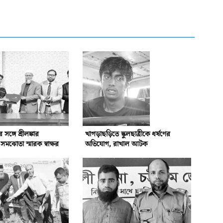
্গে শ্রীলঙ্কার
খাগড়াছড়িতে স্কুলছাত্রীকে ধর্ষণের
ঝোতা স্মারক স্বাক্ষর
অভিযোগ, রাখাল আটক