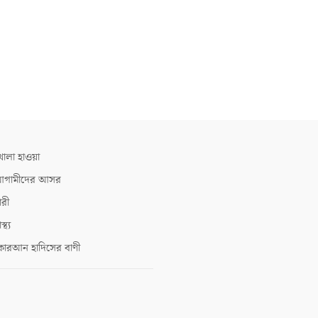
োলা হাওয়া
গামীদের আসর
ারী
াস্থ্য
োরআন হাদিসের বাণী