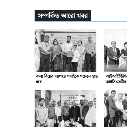
সম্পর্কিত আরো খবর
বাল্য বিয়ের ব্যাপারে সবাইকে সচেতন হতে
আইআইইউসির সঙ
হবে
আইসিএসটির সম