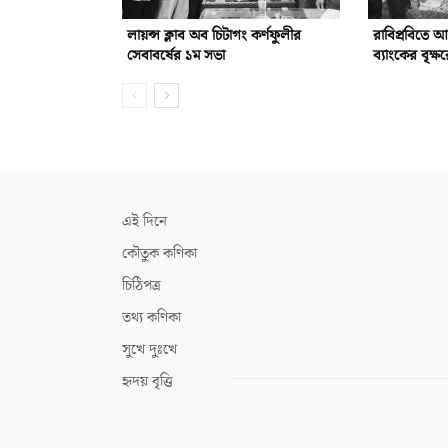
লায়ন্স ক্লাব অব চিটাগং কর্ণফুলীর
রাবিপ্রবিতে 
সেবাবর্ষের ১ম সভা
ব্যাংকের বৃক্ষ
এই দিনে
কৌতুক কণিকা
চিঠিপত্র
তথ্য কণিকা
সুখে দুঃখে
হৃদয় বৃত্তি