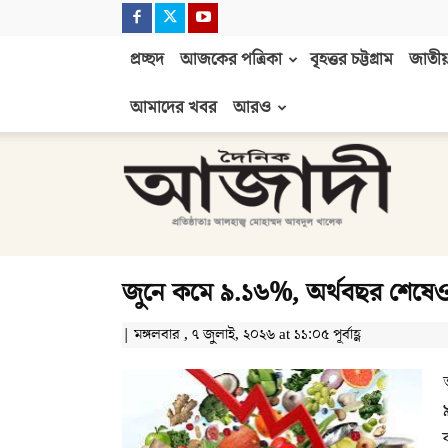
প্রচ্ছদ
আজকের পত্রিকা
বৃহত্তর চট্টগ্রাম
জাতীয়
আমাদের খবর
আরও
দৈনিক
আজাদী
জুনে কমে ৯.১৬%, অর্থবছর শেষেও 
| মঙ্গলবার , ৭ জুলাই, ২০২৬ at ১১:০৫ পূর্বাহ্ণ