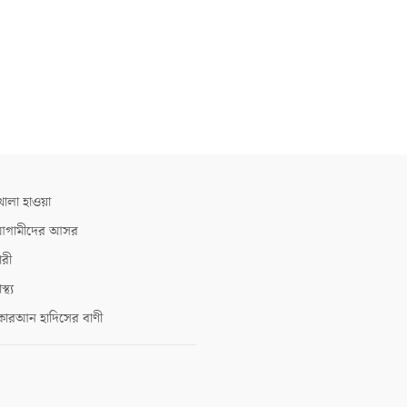
োলা হাওয়া
গামীদের আসর
ারী
াস্থ্য
োরআন হাদিসের বাণী