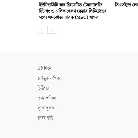
ইউনিভার্সিটি অব ক্রিয়েটিভ টেকনোলজি
সিএসইতে লেন
চিটাগং ও এপিক হেলথ কেয়ার লিমিটেডের
মধ্যে সমঝোতা স্মারক (MoU) স্বাক্ষর
এই দিনে
কৌতুক কণিকা
চিঠিপত্র
তথ্য কণিকা
সুখে দুঃখে
হৃদয় বৃত্তি