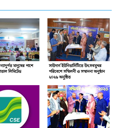
্যাদুর্গত মানুষের পাশে
সাউদার্ন ইউনিভার্সিটিতে উৎসবমুখর
পাতাল লিমিটেড
পরিবেশে সম্মিলনী ও সম্মাননা অনুষ্ঠান
২০২৬ অনুষ্ঠিত