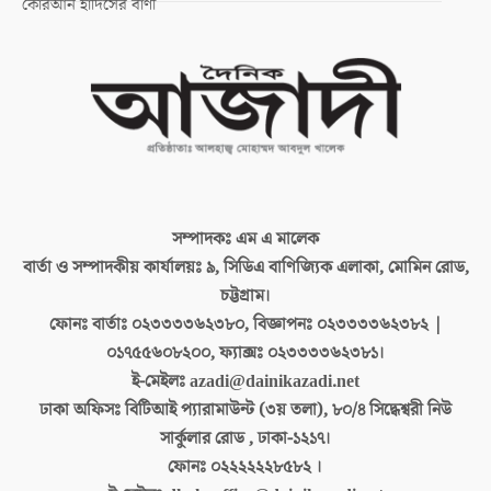
কোরআন হাদিসের বাণী
সম্পাদকঃ
এম এ মালেক
বার্তা ও সম্পাদকীয় কার্যালয়ঃ
৯, সিডিএ বাণিজ্যিক এলাকা, মোমিন রোড,
চট্টগ্রাম।
ফোনঃ বার্তাঃ
০২৩৩৩৩৬২৩৮০, বিজ্ঞাপনঃ ০২৩৩৩৩৬২৩৮২ |
০১৭৫৫৬০৮২০০, ফ্যাক্সঃ ০২৩৩৩৩৬২৩৮১।
ই-মেইলঃ
azadi@dainikazadi.net
ঢাকা অফিসঃ
বিটিআই প্যারামাউন্ট (৩য় তলা), ৮০/৪ সিদ্ধেশ্বরী নিউ
সার্কুলার রোড , ঢাকা-১২১৭।
ফোনঃ
০২২২২২২৮৫৮২ ।