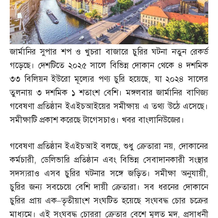
জার্মানির সুপার শপ ও খুচরা বাজারে চুরির ঘটনা নতুন রেকর্ড
গড়েছে। দেশটিতে ২০২৫ সালে বিভিন্ন দোকান থেকে ৪ দশমিক
৩৩ বিলিয়ন ইউরো মূল্যের পণ্য চুরি হয়েছে
,
যা ২০২৪ সালের
তুলনায় ৩ দশমিক ১ শতাংশ বেশি। মঙ্গলবার জার্মানির বাণিজ্য
গবেষণা প্রতিষ্ঠান ইএইচআইয়ের সমীক্ষায় এ তথ্য উঠে এসেছে।
সমীক্ষাটি প্রকাশ করেছে টাগেসচাও। খবর বাংলানিউজের।
গবেষণা প্রতিষ্ঠান ইএইচআই বলছে
,
শুধু ক্রেতারা নয়
,
দোকানের
কর্মচারী
,
ডেলিভারি প্রতিষ্ঠান এবং বিভিন্ন সেবাদানকারী সংস্থার
সদস্যরাও এসব চুরির ঘটনার সঙ্গে জড়িত। সমীক্ষা অনুযায়ী
,
চুরির জন্য সবচেয়ে বেশি দায়ী ক্রেতারা। সব ধরনের দোকানে
চুরির প্রায় এক
–
তৃতীয়াংশ সংঘটিত হয়েছে সংঘবদ্ধ চোর চক্রের
মাধ্যমে। এই সংঘবদ্ধ চোররা ক্রেতার বেশে মূলত মদ
,
প্রসাধনী