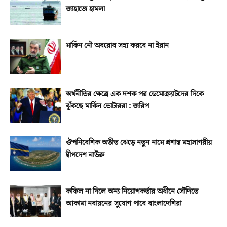
জাহাজে হামলা
মার্কিন নৌ অবরোধ সহ্য করবে না ইরান
অর্থনীতির ক্ষেত্রে এক দশক পর ডেমোক্র্যাটদের দিকে
ঝুঁকছে মার্কিন ভোটাররা : জরিপ
ঔপনিবেশিক অতীত ঝেড়ে নতুন নামে প্রশান্ত মহাসাগরীয়
দ্বীপদেশ নাউরু
কফিল না দিলে অন্য নিয়োগকর্তার অধীনে সৌদিতে
আকামা নবায়নের সুযোগ পাবে বাংলাদেশিরা