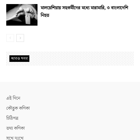
মালয়েশিয়ায় সহকর্মীদের মধ্যে মারামারি, ৩ বাংলাদেশি
নিহত
আরও খবর
এই দিনে
কৌতুক কণিকা
চিঠিপত্র
তথ্য কণিকা
সুখে দুঃখে