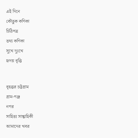
এই দিনে
কৌতুক কণিকা
চিঠিপত্র
তথ্য কণিকা
সুখে দুঃখে
হৃদয় বৃত্তি
বৃহত্তর চট্টগ্রাম
গ্রাম-গঞ্জ
নগর
সাহিত্য সাপ্তাহিকী
আমাদের খবর