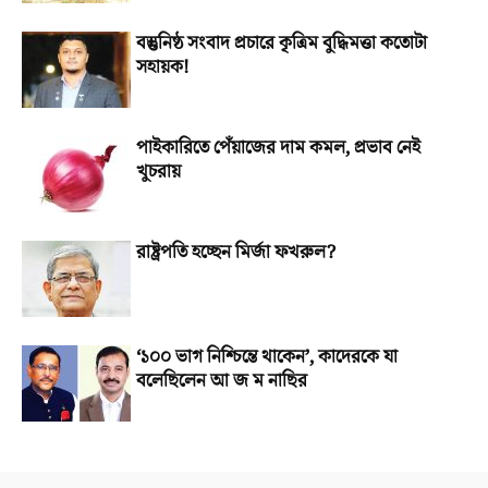
বস্তুনিষ্ঠ সংবাদ প্রচারে কৃত্রিম বুদ্ধিমত্তা কতোটা
সহায়ক!
পাইকারিতে পেঁয়াজের দাম কমল, প্রভাব নেই
খুচরায়
রাষ্ট্রপতি হচ্ছেন মির্জা ফখরুল?
‘১০০ ভাগ নিশ্চিন্তে থাকেন’, কাদেরকে যা
বলেছিলেন আ জ ম নাছির