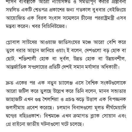
শাসন ব্যবস্থাকে আরো ন্যায়সঙ্গত ও সমতাপূর্ণ করার প্রস্তাবনা
সম্বলিত একটি শ্বেতপত্র প্রকাশের জন্য গতকাল বুধবার বেইজিংয়ে
আয়োজিত এক বিরল সংবাদ সম্মেলনে চীনের পররাষ্ট্রমন্ত্রী এসব
মন্তব্য করেন। খবর বিডিনিউজের।
গ্লোবাল সাউথের আওয়াজ জাতিসংঘের মঞ্চে আরো বেশি করে
তুলে ধরার আহ্বান জানিয়ে ওয়াং ই বলেন
,
দেশগুলো বড় হোক বা
ছোট
,
শক্তিশালী হোক বা দুর্বল
,
উন্নত হোক বা উন্নয়নশীল
,
আন্তর্জাতিক সম্প্রদায়ের প্রতিটি দেশই সমান মর্যাদার অধিকারী।
দ্রুত একের পর এক নতুন চ্যালেঞ্জ এসে বৈশ্বিক সংকটগুলোকে
আরো জটিল করে তুলছে উল্লেখ করে তিনি বলেন
,
মানব সভ্যতার
জাহাজটি এখন গুপ্ত শৈলশিরা ও প্রচণ্ড ঝড়ে উত্তাল এক বিপজ্জনক
জলসীমায় প্রবেশ করেছে। চলমান বিবাদগুলো মূলত দীর্ঘমেয়াদি
দ্বন্দ্বের বহিঃপ্রকাশ। বিশ্বমঞ্চে এখন ক্রমাগত ব্ল্যাক সোয়ান এবং
গ্রে রাইনো জাতীয় ঘটনাগুলো ঘটে চলেছে।