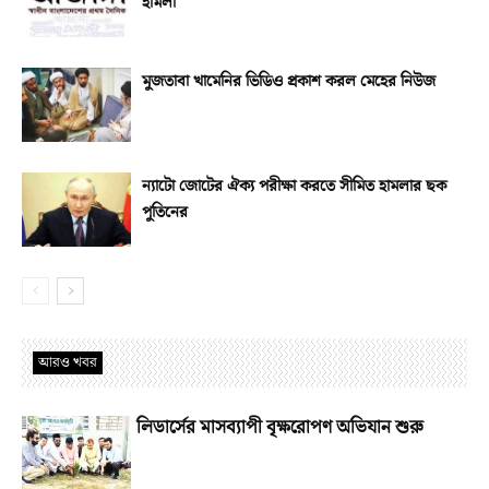
হামলা
মুজতাবা খামেনির ভিডিও প্রকাশ করল মেহের নিউজ
ন্যাটো জোটের ঐক্য পরীক্ষা করতে সীমিত হামলার ছক
পুতিনের
আরও খবর
লিডার্সের মাসব্যাপী বৃক্ষরোপণ অভিযান শুরু