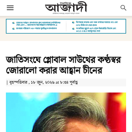
জাতিসংঘে গ্লোবাল সাউথের কণ্ঠস্বর
জোরালো করার আহ্বান চীনের
| বৃহস্পতিবার , ১৮ জুন, ২০২৬ at ৮:৫৪ পূর্বাহ্ণ