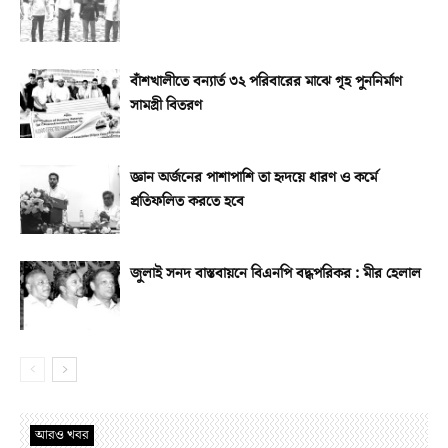
বাঁশখালীতে বন্যার্ত ৩২ পরিবারের মাঝে গৃহ পুননির্মাণ
সামগ্রী বিতরণ
জ্ঞান অর্জনের পাশাপাশি তা হৃদয়ে ধারণ ও কর্মে
প্রতিফলিত করতে হবে
জুলাই সনদ বাস্তবায়নে বিএনপি বদ্ধপরিকর : মীর হেলাল
আরও খবর