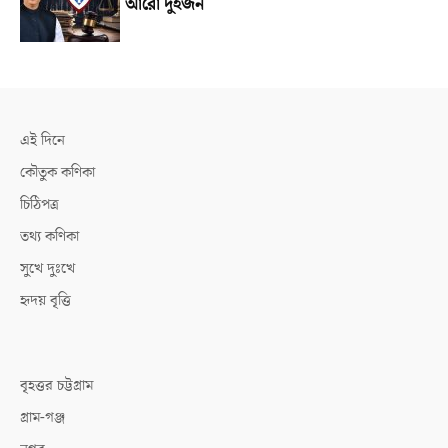
আরো দুইজন
এই দিনে
কৌতুক কণিকা
চিঠিপত্র
তথ্য কণিকা
সুখে দুঃখে
হৃদয় বৃত্তি
বৃহত্তর চট্টগ্রাম
গ্রাম-গঞ্জ