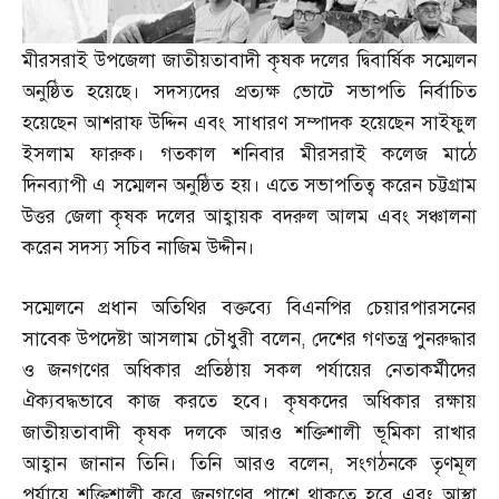
মীরসরাই উপজেলা জাতীয়তাবাদী কৃষক দলের দ্বিবার্ষিক সম্মেলন
অনুষ্ঠিত হয়েছে। সদস্যদের প্রত্যক্ষ ভোটে সভাপতি নির্বাচিত
হয়েছেন আশরাফ উদ্দিন এবং সাধারণ সম্পাদক হয়েছেন সাইফুল
ইসলাম ফারুক। গতকাল শনিবার মীরসরাই কলেজ মাঠে
দিনব্যাপী এ সম্মেলন অনুষ্ঠিত হয়। এতে সভাপতিত্ব করেন চট্টগ্রাম
উত্তর জেলা কৃষক দলের আহ্বায়ক বদরুল আলম এবং সঞ্চালনা
করেন সদস্য সচিব নাজিম উদ্দীন।
সম্মেলনে প্রধান অতিথির বক্তব্যে বিএনপির চেয়ারপারসনের
সাবেক উপদেষ্টা আসলাম চৌধুরী বলেন
,
দেশের গণতন্ত্র পুনরুদ্ধার
ও জনগণের অধিকার প্রতিষ্ঠায় সকল পর্যায়ের নেতাকর্মীদের
ঐক্যবদ্ধভাবে কাজ করতে হবে। কৃষকদের অধিকার রক্ষায়
জাতীয়তাবাদী কৃষক দলকে আরও শক্তিশালী ভূমিকা রাখার
আহ্বান জানান তিনি। তিনি আরও বলেন
,
সংগঠনকে তৃণমূল
পর্যায়ে শক্তিশালী করে জনগণের পাশে থাকতে হবে এবং আস্থা