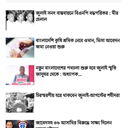
জুলাই সনদ বাস্তবায়নে বিএনপি বদ্ধপরিকর : মীর
হেলাল
বাংলাদেশি কৃষি শ্রমিক নেবে ওমান, ভিসা আবেদন
জমা নেওয়া শুরু
নতুন বাংলাদেশের পথচলা শুরু হবে জুলাই স্মৃতি
জাদুঘর থেকে : অধ্যাপক...
চিরস্মরণীয় হয়ে থাকবেন জুলাই-আগস্টের শহীদরা
জাবেদসহ ৩৬ আসামির বিরুদ্ধে সাক্ষ্য দিলেন