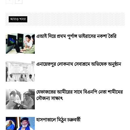
আরও খবর
এআই দিয়ে প্রথম পূর্ণাঙ্গ ভাইরাসের নকশা তৈরি
এনায়েতপুর লোকনাথ সেবাশ্রমে অভিষেক অনুষ্ঠান
হেফাজতের আমীরের সাথে বিএনপি নেতা শামীমের
সৌজন্য সাক্ষাৎ
হাসপাতালে মিঠুন চক্রবর্তী