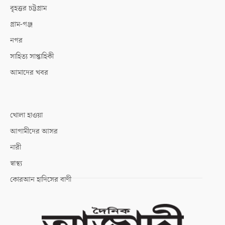
বৃহত্তর চট্টগ্রাম
গ্রাম-গঞ্জ
নগর
সাহিত্য সাপ্তাহিকী
আমাদের খবর
খোলা হাওয়া
আগামীদের আসর
নারী
স্বাস্থ্য
কোরআন হাদিসের বাণী