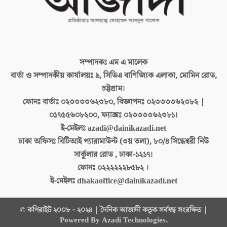
সম্পাদকঃ
এম এ মালেক
বার্তা ও সম্পাদকীয় কার্যালয়ঃ
৯, সিডিএ বাণিজ্যিক এলাকা, মোমিন রোড,
চট্টগ্রাম।
ফোনঃ বার্তাঃ
০২৩৩৩৩৬২৩৮০, বিজ্ঞাপনঃ ০২৩৩৩৩৬২৩৮২ |
০১৭৫৫৬০৮২০০, ফ্যাক্সঃ ০২৩৩৩৩৬২৩৮১।
ই-মেইলঃ
azadi@dainikazadi.net
ঢাকা অফিসঃ
বিটিআই প্যারামাউন্ট (৩য় তলা), ৮০/৪ সিদ্ধেশ্বরী নিউ
সার্কুলার রোড , ঢাকা-১২১৭।
ফোনঃ
০২২২২২২৮৫৮২ ।
ই-মেইলঃ
dhakaoffice@dainikazadi.net
© কপিরাইট ২০০৮ - ২০২৪ | দৈনিক আজাদী কতৃক সর্বস্বত্ব সংরক্ষিত |
Powered By Azadi Technologies.