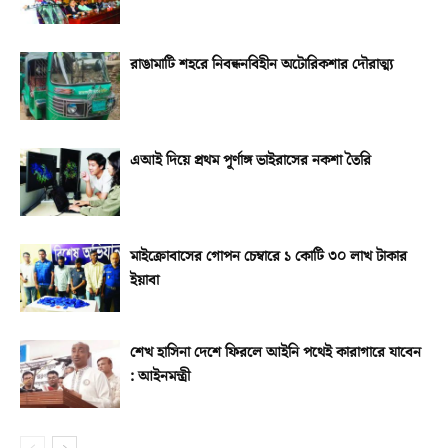
রাঙামাটি শহরে নিবন্ধনবিহীন অটোরিকশার দৌরাত্ম্য
এআই দিয়ে প্রথম পূর্ণাঙ্গ ভাইরাসের নকশা তৈরি
মাইক্রোবাসের গোপন চেম্বারে ১ কোটি ৩০ লাখ টাকার
ইয়াবা
শেখ হাসিনা দেশে ফিরলে আইনি পথেই কারাগারে যাবেন
: আইনমন্ত্রী