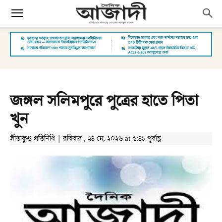
জঙ্গল সলিমপুরে পুত্রের হাতে পিতা
খুন
সীতাকুণ্ড প্রতিনিধি | রবিবার , ২৪ মে, ২০২৬ at ৫:৪১ পূর্বাহ্ণ