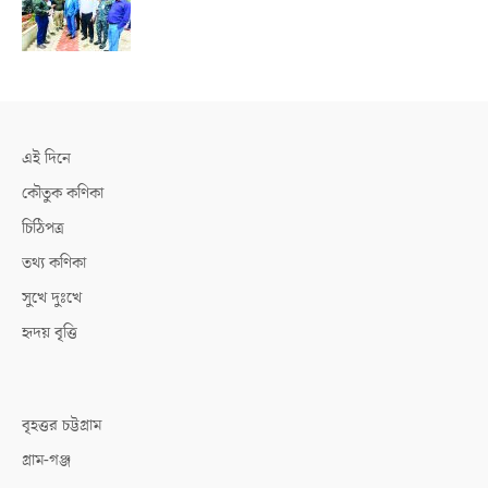
এই দিনে
কৌতুক কণিকা
চিঠিপত্র
তথ্য কণিকা
সুখে দুঃখে
হৃদয় বৃত্তি
বৃহত্তর চট্টগ্রাম
গ্রাম-গঞ্জ