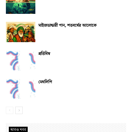
মাইজভান্ডারী গান, শতবর্ষের আলোকে
প্রতিবিম্ব
মেঘলিপি
আরও খবর