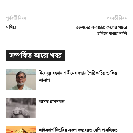
পূর্ববর্তী নিবন্ধ
পরবর্তী নিবন্ধ
মার্সিয়া
তরুণদের কাব্যচর্চা; কালের গহ্বরে
হারিয়ে যাওয়া কালি
সম্পর্কিত আরো খবর
মিজানুর রহমান শামীমের ছড়ায় শৈল্পিক চিত্র ও কিছু
আলাপ
আমার রামকিঙ্কর
আইসবার্গ থিওরির একশ বছরেরও বেশি প্রাসঙ্গিকতা