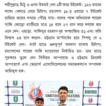
শহীদুল্লাহ্‌ মিঠু ও প্রণব উভয়ই নেন ২টি করে উইকেট। ১২৬ রানের
লক্ষ্যে খেলতে নেমে চিটাগং রয়্যালস ১৯
.
৩ ওভারে ৭ উইকেট
হারিয়ে জয়ের বন্দরে পৌঁছে যায়। দলের পক্ষে অধিনায়ক শাহেদ
সাকি ঝোড়ো ব্যাটিংয়ে মাত্র ১৪ বলে ২৭ রান করে দলকে জয়
এনে দেন। এছাড়া
,
সাকিবুর রহমান নূর অপরাজিত ৩১ এবং অভি
বিশ্বাস ২৩ রান করেন। চট্টগ্রাম মাস্টার্সের হয়ে পিপলু দে ২
উইকেট নেন। ব্যাট হাতে গুরুত্বপূর্ণ অবদান রাখায় চিটাগং
রয়্যালসের শাহেদ সাকি ম্যাচসেরা নির্বাচিত হন। তার হাতে
পুরষ্কার তুলে দেন সিনিয়র আম্পায়ার ও চট্টগ্রাম ক্রিকেট
আম্পায়ার্স এন্ড স্কোরার্স এসোসিয়েশনের সমাজকল্যাণ সম্পাদক
আরিফুল হক।