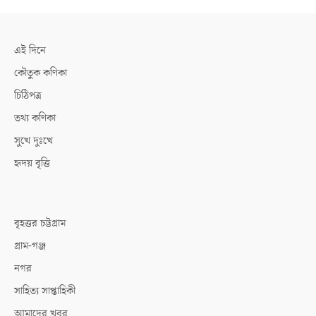
এই দিনে
কৌতুক কণিকা
চিঠিপত্র
তথ্য কণিকা
সুখে দুঃখে
হৃদয় বৃত্তি
বৃহত্তর চট্টগ্রাম
গ্রাম-গঞ্জ
নগর
সাহিত্য সাপ্তাহিকী
আমাদের খবর